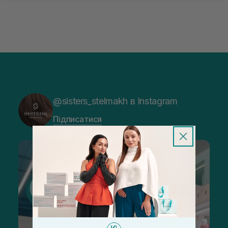
@sisters_stelmakh в Instagram
Підписатися