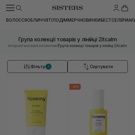
ВОЛОССЯ
ОБЛИЧЧЯ
ТІЛО
ДІМ
МЕРЧ
НОВИНКИ
БЕСТСЕЛЕРИ
АК
Група колекції товарів у лінійці Zitcalm
|
Інтернет магазин косметики
Група колекції товарів у лінійці Zitcalm
Фільтр
Сортувати
1
-35%