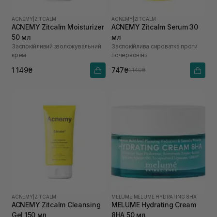
ACNEMY
|
ZITCALM
ACNEMY
|
ZITCALM
ACNEMY Zitcalm Moisturizer
ACNEMY Zitcalm Serum 30
50 мл
мл
Заспокійливий зволожувальний
Заспокійлива сироватка проти
крем
почервонінь
1 149₴
747₴
1 149₴
ACNEMY
|
ZITCALM
MELUME
|
MELUME HYDRATING 8HA
ACNEMY Zitcalm Cleansing
MELUME Hydrating Cream
Gel 150 мл
8HA 50 мл