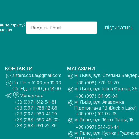
Email
ини
та отримуй
підписатись
влення
КОНТАКТИ
МАГАЗИНИ
sisters.co.ua@gmail.com
м. Львів, вул. Степана Бандер
Пн.-Пт. з 10:00 до 19:00
+38 (098) 778-13-79
Сб.-Нд. з 11:00 до 18:00
м. Львів, вул. Івана Франка, 36
Менеджер
+38 (097) 611-95-94
+38 (097) 612-54-81
м. Львів, вул. Академіка
+38 (097) 788-12-88
Підстригача, 1В (Duck's Lake)
+38 (097) 983-41-20
+38 (097) 101-97-16
+38 (068) 693-46-00
м. Рівне, вул. 16-го Липня, 15
+38 (068) 951-22-86
+38 (097) 544-61-44
м. Рівне, вул. Кулика і Гудачека
(ТЦ Екватор)