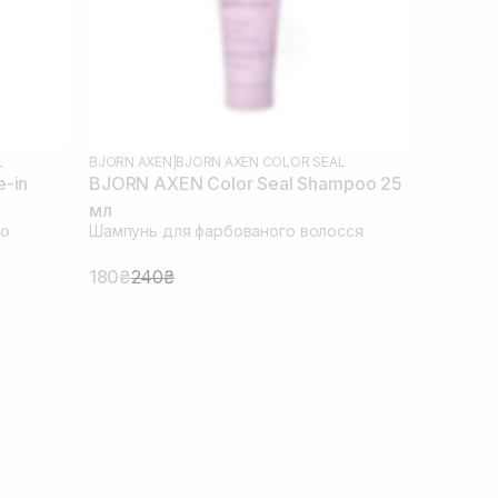
L
BJORN AXEN
|
BJORN AXEN COLOR SEAL
-in
BJORN AXEN Color Seal Shampoo 25
мл
го
Шампунь для фарбованого волосся
180₴
240₴