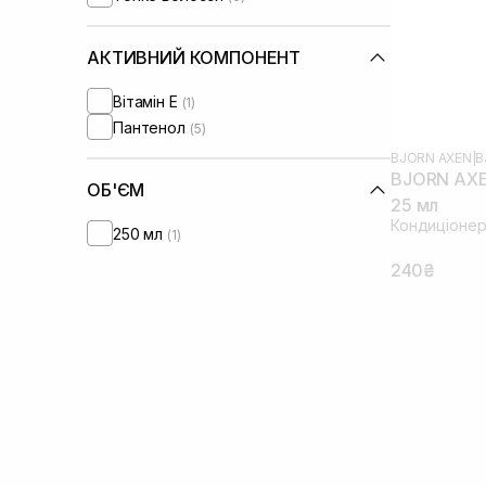
АКТИВНИЙ КОМПОНЕНТ
Вітамін Е
(1)
Пантенол
(5)
BJORN AXEN
|
B
BJORN AXEN
ОБ'ЄМ
25 мл
Кондиціонер
250 мл
(1)
240₴