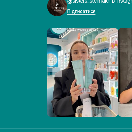
@sisters_stelmakh в Instag
Підписатися