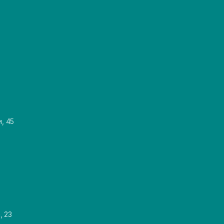
и, 45
, 23