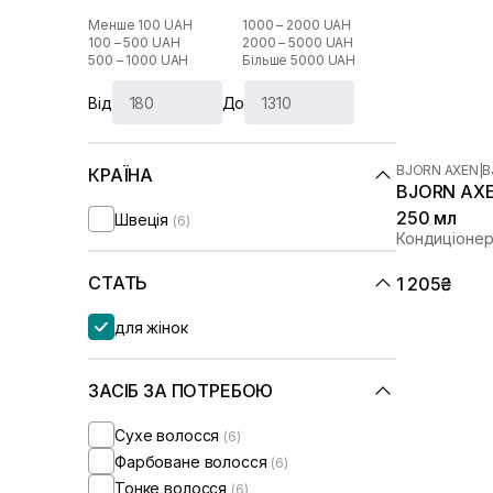
Менше 100 UAH
1000 – 2000 UAH
100 – 500 UAH
2000 – 5000 UAH
500 – 1000 UAH
Більше 5000 UAH
Від
До
BJORN AXEN
|
B
КРАЇНА
BJORN AXEN
250 мл
Швеція
(6)
Кондиціонер
СТАТЬ
1 205₴
для жінок
ЗАСІБ ЗА ПОТРЕБОЮ
Сухе волосся
(6)
Фарбоване волосся
(6)
Тонке волосся
(6)