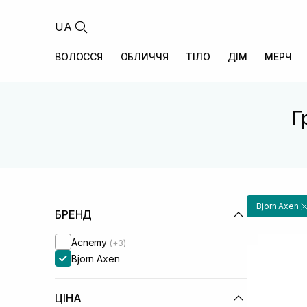
UA
ВОЛОССЯ
ОБЛИЧЧЯ
ТІЛО
ДІМ
МЕРЧ
Г
Bjorn Axen
БРЕНД
Acnemy
(+3)
Bjorn Axen
ЦІНА