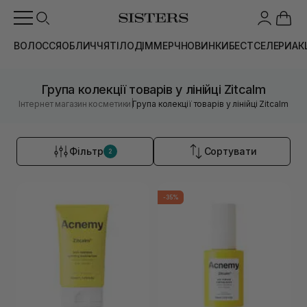
ВОЛОССЯ
ОБЛИЧЧЯ
ТІЛО
ДІМ
МЕРЧ
НОВИНКИ
БЕСТСЕЛЕРИ
АК
Група колекції товарів у лінійці Zitcalm
|
Інтернет магазин косметики
Група колекції товарів у лінійці Zitcalm
Фільтр
Сортувати
2
-35%