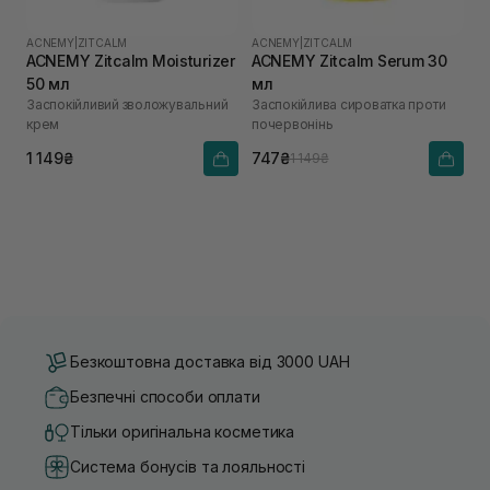
ACNEMY
|
ZITCALM
ACNEMY
|
ZITCALM
ACNEMY Zitcalm Moisturizer
ACNEMY Zitcalm Serum 30
50 мл
мл
Заспокійливий зволожувальний
Заспокійлива сироватка проти
крем
почервонінь
1 149₴
747₴
1 149₴
Безкоштовна доставка від 3000 UAH
Безпечні способи оплати
Тільки оригінальна косметика
Система бонусів та лояльності