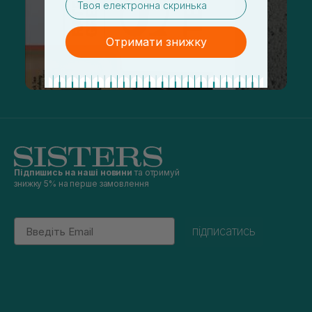
Отримати знижку
Підпишись на наші новини
та отримуй
знижку 5% на перше замовлення
Email
підписатись