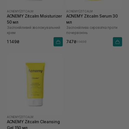
ACNEMY
|
ZITCALM
ACNEMY
|
ZITCALM
ACNEMY Zitcalm Moisturizer
ACNEMY Zitcalm Serum 30
50 мл
мл
Заспокійливий зволожувальний
Заспокійлива сироватка проти
крем
почервонінь
1 149₴
747₴
1 149₴
ACNEMY
|
ZITCALM
ACNEMY Zitcalm Cleansing
Gel 150 мл