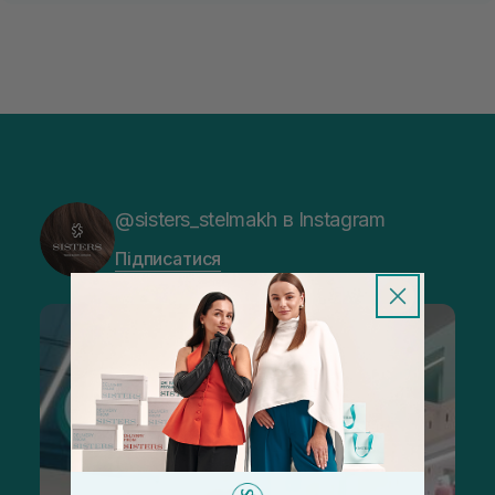
@sisters_stelmakh в Instagram
Підписатися