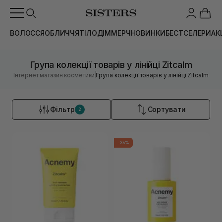
ВОЛОССЯ
ОБЛИЧЧЯ
ТІЛО
ДІМ
МЕРЧ
НОВИНКИ
БЕСТСЕЛЕРИ
АК
Група колекції товарів у лінійці Zitcalm
|
Інтернет магазин косметики
Група колекції товарів у лінійці Zitcalm
Фільтр
Сортувати
2
-35%