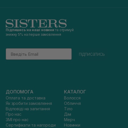
Підпишись на наші новини
та отримуй
знижку 5% на перше замовлення
Email
підписатись
ДОПОМОГА
КАТАЛОГ
Оплата та доставка
Волосся
Як зробити замовлення
Обличчя
Відповіді на запитання
Тіло
Про нас
Дім
ЗМІ про нас
Мерч
Сертифікати та нагороди
Новинки