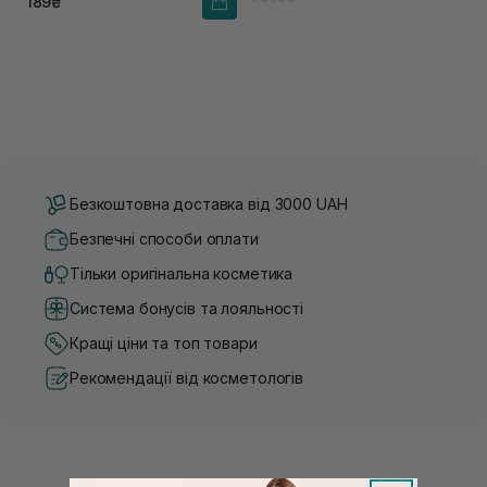
189₴
Безкоштовна доставка від 3000 UAH
Безпечні способи оплати
Тільки оригінальна косметика
Система бонусів та лояльності
Кращі ціни та топ товари
Рекомендації від косметологів