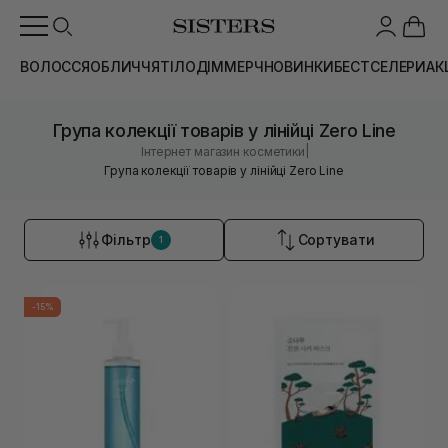
ВОЛОССЯ
ОБЛИЧЧЯ
ТІЛО
ДІМ
МЕРЧ
НОВИНКИ
БЕСТСЕЛЕРИ
АК
Група колекції товарів у лінійці Zero Line
|
Інтернет магазин косметики
Група колекції товарів у лінійці Zero Line
Фільтр
Сортувати
1
-15%