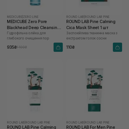
MEDICUBE
|
ZERO LINE
ROUND LAB
|
ROUND LAB PINE
MEDICUBE Zero Pore
ROUND LAB Pine Calming
Blackhead Deep Cleansing
Cica Mask Sheet 1 шт
Гідрофільна олійка для
Заспокійлива тканинна маска з
Oil 205 мл
глибокого очищення пор
екстрактом голок сосни
935₴
110₴
1 100₴
ROUND LAB
|
ROUND LAB PINE
ROUND LAB
|
ROUND LAB PINE
ROUND LAB Pine Calming
ROUND LAB For Men Pine