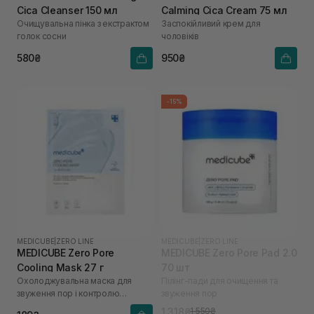
Cica Cleanser 150 мл
Calming Cica Cream 75 мл
Очищувальна пінка з екстрактом
Заспокійливий крем для
голок сосни
чоловіків
580₴
950₴
-15%
MEDICUBE
|
ZERO LINE
MEDICUBE
|
ZERO LINE
MEDICUBE Zero Pore
MEDICUBE Zero Pore Pad 2.0
Cooling Mask 27 г
70 шт
Охолоджувальна маска для
Пілінг-пади для очищення та
звуження пор і контролю
звуження пор
жирності шкіри
1 318₴
1 550₴