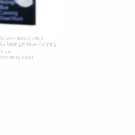
MIDNIGHT BLUE CALMING
RS Midnight Blue Calming
 5 шт
спокійлива маска