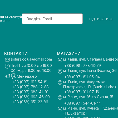
Email
ини
та отримуй
підписатись
влення
КОНТАКТИ
МАГАЗИНИ
sisters.co.ua@gmail.com
м. Львів, вул. Степана Бандер
Пн.-Пт. з 10:00 до 19:00
+38 (098) 778-13-79
Сб.-Нд. з 11:00 до 18:00
м. Львів, вул. Івана Франка, 36
Менеджер
+38 (097) 611-95-94
+38 (097) 612-54-81
м. Львів, вул. Академіка
+38 (097) 788-12-88
Підстригача, 1В (Duck's Lake)
+38 (097) 983-41-20
+38 (097) 101-97-16
+38 (068) 693-46-00
м. Рівне, вул. 16-го Липня, 15
+38 (068) 951-22-86
+38 (097) 544-61-44
м. Рівне, вул. Кулика і Гудачека
(ТЦ Екватор)