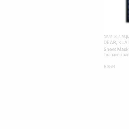
DEAR, KLAIRS
|
DEAR, KLAI
Sheet Mask
Тканинна за
835₴