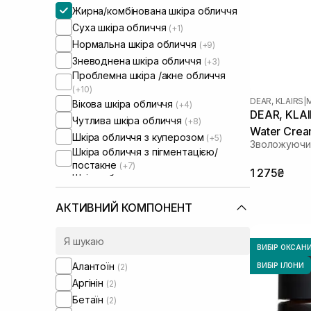
Жирна/комбінована шкіра обличчя
Суха шкіра обличчя
(+1)
Нормальна шкіра обличчя
(+9)
Зневоднена шкіра обличчя
(+3)
Проблемна шкіра /акне обличчя
(+10)
DEAR, KLAIRS
|
Вікова шкіра обличчя
(+4)
DEAR, KLAIR
Чутлива шкіра обличчя
(+8)
Water Crea
Шкіра обличчя з куперозом
(+5)
Зволожуючий
Шкіра обличчя з пігментацією/
постакне
(+7)
1 275₴
Шкіра обличчя з розширеними
порами
(+3)
Шкіра обличчя з порушеним
АКТИВНИЙ КОМПОНЕНТ
барʼєром
(+3)
Шкіра обличчя з порушеним
мікробіомом
(+3)
ВИБІР ОКСАН
Алантоїн
ВИБІР ІЛОНИ
(2)
Аргінін
(2)
Бетаїн
(2)