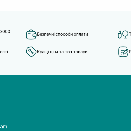
 3000
Безпечні способи оплати
ості
Кращі ціни та топ товари
ram