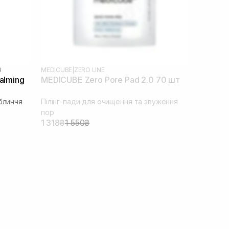
G
MEDICUBE
|
ZERO LINE
alming
MEDICUBE Zero Pore Pad 2.0 70 шт
бличчя
Пілінг-пади для очищення та звуження
пор
1 318₴
1 550₴