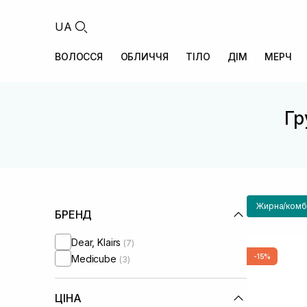
UA
ВОЛОССЯ
ОБЛИЧЧЯ
ТІЛО
ДІМ
МЕРЧ
Гр
Жирна/комбі
БРЕНД
Dear, Klairs
(7)
-15%
Medicube
(3)
ЦІНА