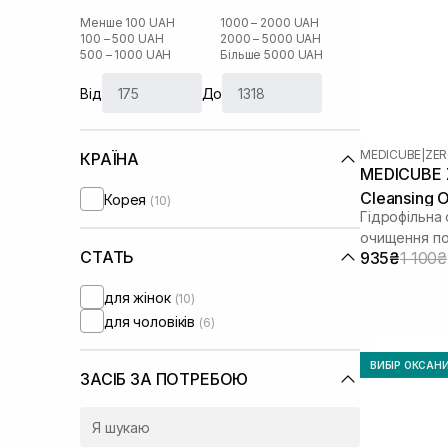
Менше 100 UAH
1000 – 2000 UAH
100 – 500 UAH
2000 – 5000 UAH
500 – 1000 UAH
Більше 5000 UAH
Від
До
MEDICUBE
|
ZER
КРАЇНА
MEDICUBE Z
Cleansing O
Корея
(10)
Гідрофільна 
очищення п
СТАТЬ
935₴
1 100₴
для жінок
(10)
для чоловіків
(6)
ВИБІР ОКСАН
ЗАСІБ ЗА ПОТРЕБОЮ