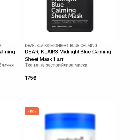
G
DEAR, KLAIRS
|
MIDNIGHT BLUE CALMING
alming
DEAR, KLAIRS Midnight Blue Calming
Sheet Mask 1 шт
бличчя
Тканинна заспокійлива маска
175₴
-15%