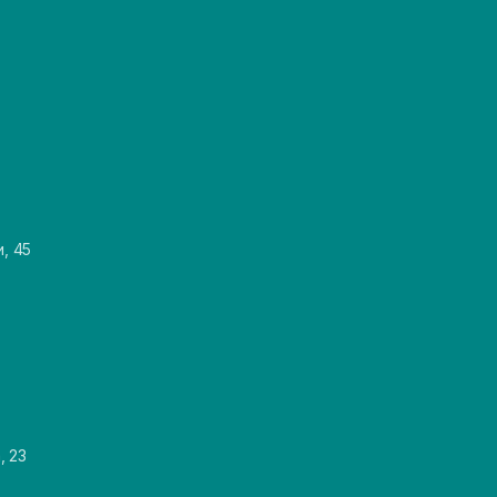
и, 45
, 23