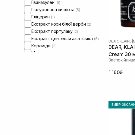
Гвайазулен
(6)
Гіалуронова кислота
(5)
Гліцерин
(1)
Екстракт кори білої верби
(2)
Екстракт портулаку
(2)
Екстракт центелли азіатської
(6)
DEAR, KLAIRS
|
Кераміди
(3)
DEAR, KLAI
Мадекасосид
(2)
Cream 30 
Заспокійлив
Ніацинамід
(3)
Оливкова олія
(1)
1 160₴
Олія виноградних кісточок
(1)
Олія жожоба
(1)
Олія макадамії
(1)
Олія сої
(1)
Пептиди
(3)
ВИБІР ОКСАН
Саліцилова кислота
(1)