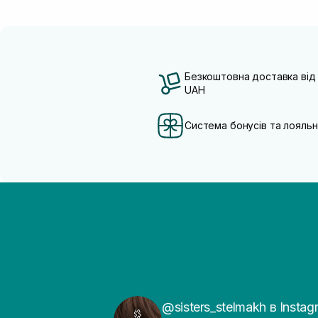
Безкоштовна доставка від
UAH
Система бонусів та лояльн
@sisters_stelmakh в Instag