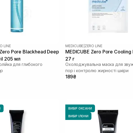
O LINE
MEDICUBE
|
ZERO LINE
ero Pore Blackhead Deep
MEDICUBE Zero Pore Cooling
il 205 мл
27 г
олійка для глибокого
Охолоджувальна маска для зву
ор
пор і контролю жирності шкіри
189₴
И
ВИБІР ОКСАНИ
ВИБІР ІЛОНИ