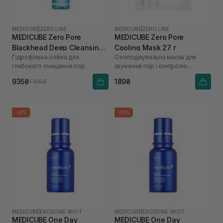
MEDICUBE
|
ZERO LINE
MEDICUBE
|
ZERO LINE
MEDICUBE Zero Pore
MEDICUBE Zero Pore
Blackhead Deep Cleansing
Cooling Mask 27 г
Гідрофільна олійка для
Охолоджувальна маска для
Oil 205 мл
глибокого очищення пор
звуження пор і контролю
жирності шкіри
935₴
189₴
1 100₴
-15%
-15%
MEDICUBE
|
EXOSOME SHOT
MEDICUBE
|
EXOSOME SHOT
MEDICUBE One Day
MEDICUBE One Day