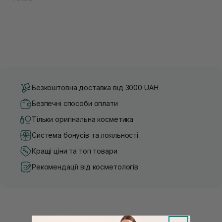
Безкоштовна доставка від 3000 UAH
Безпечні способи оплати
Тільки оригінальна косметика
Система бонусів та лояльності
Кращі ціни та топ товари
Рекомендації від косметологів