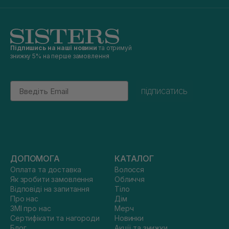
Підпишись на наші новини
та отримуй
знижку 5% на перше замовлення
Email
підписатись
ДОПОМОГА
КАТАЛОГ
Оплата та доставка
Волосся
Як зробити замовлення
Обличчя
Відповіді на запитання
Тіло
Про нас
Дім
ЗМІ про нас
Мерч
Сертифікати та нагороди
Новинки
Блог
Акції та знижки