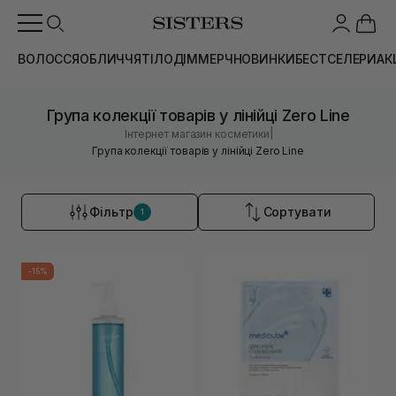
ВОЛОССЯ
ОБЛИЧЧЯ
ТІЛО
ДІМ
МЕРЧ
НОВИНКИ
БЕСТСЕЛЕРИ
АК
Група колекції товарів у лінійці Zero Line
|
Інтернет магазин косметики
Група колекції товарів у лінійці Zero Line
Фільтр
Сортувати
1
-15%