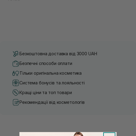
Безкоштовна доставка від 3000 UAH
Безпечні способи оплати
Тільки оригінальна косметика
Система бонусів та лояльності
Кращі ціни та топ товари
Рекомендації від косметологів