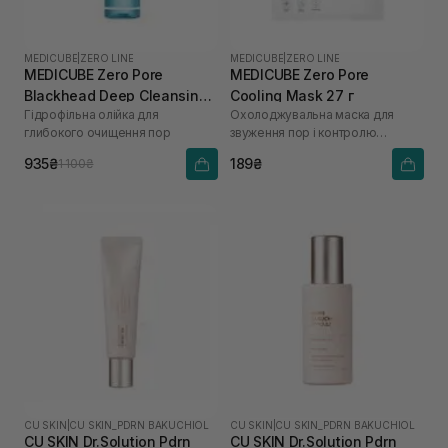
MEDICUBE
|
ZERO LINE
MEDICUBE
|
ZERO LINE
MEDICUBE Zero Pore
MEDICUBE Zero Pore
Blackhead Deep Cleansing
Cooling Mask 27 г
Гідрофільна олійка для
Охолоджувальна маска для
Oil 205 мл
глибокого очищення пор
звуження пор і контролю
жирності шкіри
935₴
189₴
1 100₴
CU SKIN
|
CU SKIN_PDRN BAKUCHIOL
CU SKIN
|
CU SKIN_PDRN BAKUCHIOL
CU SKIN Dr.Solution Pdrn
CU SKIN Dr.Solution Pdrn