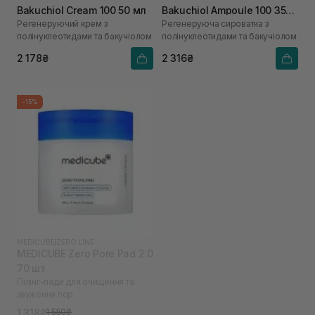
Bakuchiol Cream 100 50 мл
Bakuchiol Ampoule 100 35
Регенеруючий крем з
Регенеруюча сироватка з
мл
полінуклеотидами та бакучіолом
полінуклеотидами та бакучіолом
2 178₴
2 316₴
-15%
MEDICUBE
|
ZERO LINE
MEDICUBE Zero Pore Pad 2.0
70 шт
Пілінг-пади для очищення та
звуження пор
1 318₴
1 550₴