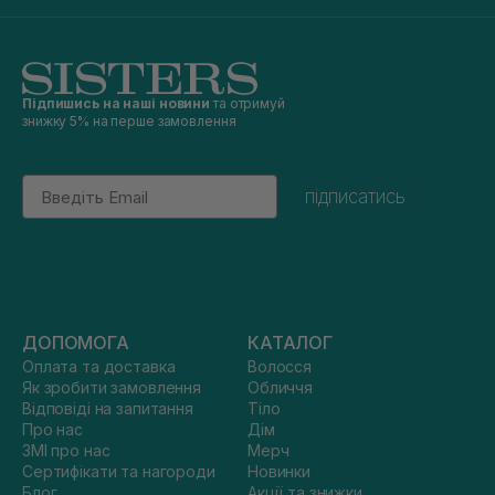
Підпишись на наші новини
та отримуй
знижку 5% на перше замовлення
Email
підписатись
ДОПОМОГА
КАТАЛОГ
Оплата та доставка
Волосся
Як зробити замовлення
Обличчя
Відповіді на запитання
Тіло
Про нас
Дім
ЗМІ про нас
Мерч
Сертифікати та нагороди
Новинки
Блог
Акції та знижки