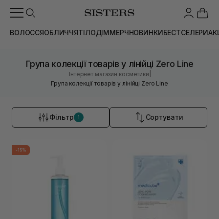
ВОЛОССЯ
ОБЛИЧЧЯ
ТІЛО
ДІМ
МЕРЧ
НОВИНКИ
БЕСТСЕЛЕРИ
АК
Група колекції товарів у лінійці Zero Line
|
Інтернет магазин косметики
Група колекції товарів у лінійці Zero Line
Фільтр
Сортувати
1
-15%