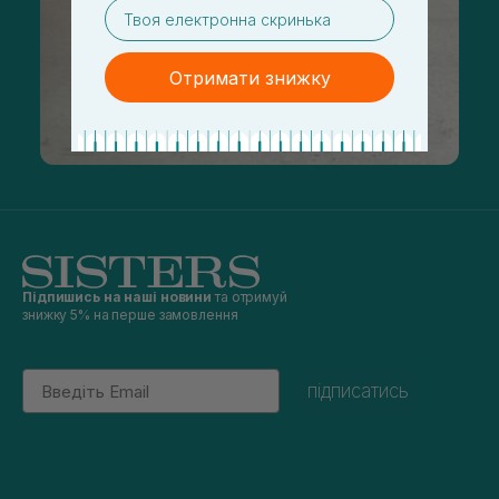
email
Отримати знижку
Підпишись на наші новини
та отримуй
знижку 5% на перше замовлення
Email
підписатись