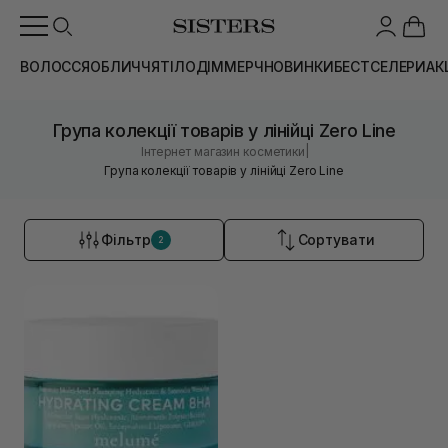
ВОЛОССЯ
ОБЛИЧЧЯ
ТІЛО
ДІМ
МЕРЧ
НОВИНКИ
БЕСТСЕЛЕРИ
АК
Група колекції товарів у лінійці Zero Line
|
Інтернет магазин косметики
Група колекції товарів у лінійці Zero Line
Фільтр
Сортувати
2