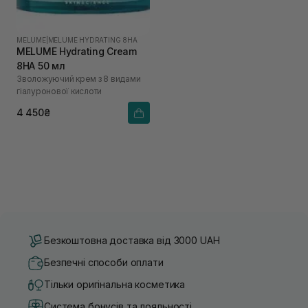
MELUME
|
MELUME HYDRATING 8HA
MELUME Hydrating Cream
8HA 50 мл
Зволожуючий крем з 8 видами
гіалуронової кислоти
4 450₴
Безкоштовна доставка від 3000 UAH
Безпечні способи оплати
Тільки оригінальна косметика
Система бонусів та лояльності