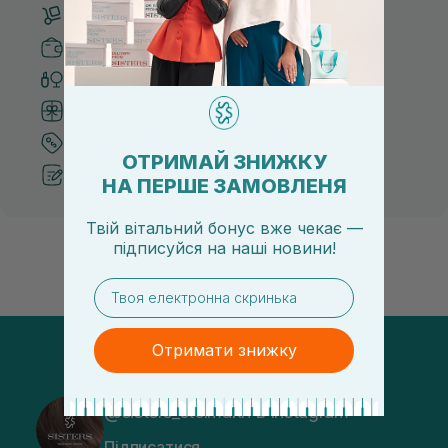
Безкоштовна доставка від 3000 UAH
Безпечні способи оплати
Тільки оригінальна косметика
Система бонусів та лояльності
Кращі ціни та топ товари
ОТРИМАЙ ЗНИЖКУ
Рекомендації від косметологів
НА ПЕРШЕ ЗАМОВЛЕНЯ
Твій вітальний бонус вже чекає —
підписуйся
на
наші новини!
email
Отримати знижку
@sisters_stelmakh в Instagram
Підписатися