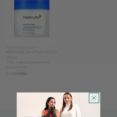
MEDICUBE
|
ZERO LINE
MEDICUBE Zero Pore Pad 2.0
70 шт
Пілінг-пади для очищення та
звуження пор
1 318₴
1 550₴