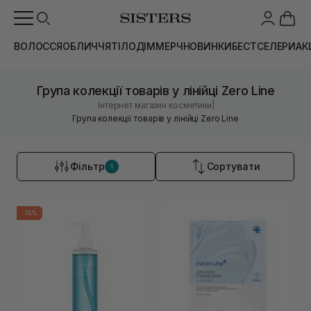
ВОЛОССЯ
ОБЛИЧЧЯ
ТІЛО
ДІМ
МЕРЧ
НОВИНКИ
БЕСТСЕЛЕРИ
АК
Група колекції товарів у лінійці Zero Line
|
Інтернет магазин косметики
Група колекції товарів у лінійці Zero Line
Фільтр
Сортувати
1
-15%