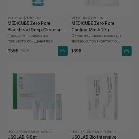
MEDICUBE
|
ZERO LINE
MEDICUBE
|
ZERO LINE
MEDICUBE Zero Pore
MEDICUBE Zero Pore
Blackhead Deep Cleansing
Cooling Mask 27 г
Гідрофільна олійка для
Охолоджувальна маска для
Oil 205 мл
глибокого очищення пор
звуження пор і контролю
жирності шкіри
935₴
189₴
1 100₴
USOLAB
|
USOLAB VITAMIN K
USOLAB
|
USOLAB VITAMIN K
USOLAB K-Set
USOLAB Bio Intensive