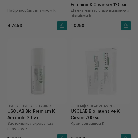
Foaming K Cleanser 120 мл
Набір засобів з вітаміном К
Делікатний засіб для вмивання з
вітаміном К
4 745₴
1 025₴
USOLAB
|
USOLAB VITAMIN K
USOLAB
|
USOLAB VITAMIN K
USOLAB Bio Premium K
USOLAB Bio Intensive K
Ampoule 30 мл
Cream 200 мл
Заспокійлива сироватка з
Крем з вітаміном К
вітаміном K