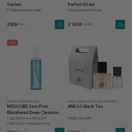
Sachet
Parfum 50 мл
Парфумоване саше
Парфумована вода
252₴
2 140₴
315₴
2 675₴
-15%
MEDICUBE
|
ZERO LINE
ANILLO
|
BLACK TEA NOURISHING
MEDICUBE Zero Pore
ANILLO Black Tea
Blackhead Deep Cleansing
Гідрофільна олійка для
Набір засобів
Oil 205 мл
глибокого очищення пор