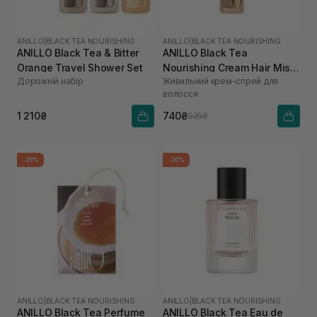
ANILLO
|
BLACK TEA NOURISHING
ANILLO
|
BLACK TEA NOURISHING
ANILLO Black Tea & Bitter
ANILLO Black Tea
Orange Travel Shower Set
Nourishing Cream Hair Mist
Дорожній набір
Живильний крем-спрей для
для зволоження та
волосся
розгладження волосся 70
мл
1 210₴
740₴
925₴
-20%
-20%
ANILLO
|
BLACK TEA NOURISHING
ANILLO
|
BLACK TEA NOURISHING
ANILLO Black Tea Perfume
ANILLO Black Tea Eau de