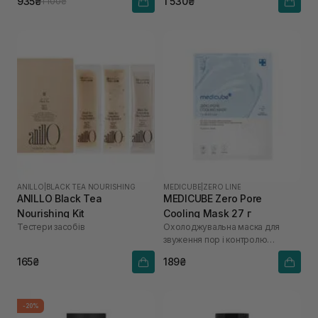
935₴
1 530₴
1 100₴
ANILLO
|
BLACK TEA NOURISHING
MEDICUBE
|
ZERO LINE
ANILLO Black Tea
MEDICUBE Zero Pore
Nourishing Kit
Cooling Mask 27 г
Тестери засобів
Охолоджувальна маска для
звуження пор і контролю
жирності шкіри
165₴
189₴
-20%