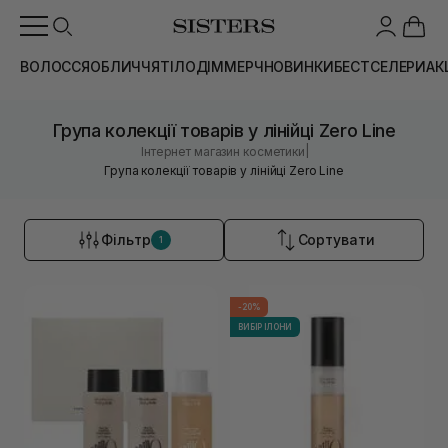
ВОЛОССЯ
ОБЛИЧЧЯ
ТІЛО
ДІМ
МЕРЧ
НОВИНКИ
БЕСТСЕЛЕРИ
АК
Група колекції товарів у лінійці Zero Line
|
Інтернет магазин косметики
Група колекції товарів у лінійці Zero Line
Фільтр
Сортувати
1
-20%
ВИБІР ІЛОНИ