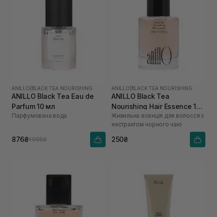
ANILLO
|
BLACK TEA NOURISHING
ANILLO
|
BLACK TEA NOURISHING
ANILLO Black Tea Eau de
ANILLO Black Tea
Parfum 10 мл
Nourishing Hair Essence 10
Парфумована вода
Живильна есенція для волосся з
мл
екстрактом чорного чаю
876₴
250₴
1 095₴