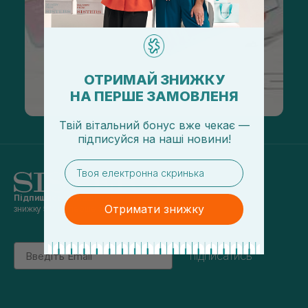
ОТРИМАЙ ЗНИЖКУ
НА ПЕРШЕ ЗАМОВЛЕНЯ
Твій вітальний бонус вже чекає —
підписуйся
на
наші новини!
email
Підпишись на наші новини
та отримуй
Отримати знижку
знижку 5% на перше замовлення
Email
підписатись