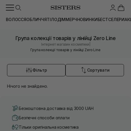
ВОЛОССЯ
ОБЛИЧЧЯ
ТІЛО
ДІМ
МЕРЧ
НОВИНКИ
БЕСТСЕЛЕРИ
АК
Група колекції товарів у лінійці Zero Line
|
Інтернет магазин косметики
Група колекції товарів у лінійці Zero Line
Фільтр
Сортувати
Нічого не знайдено.
Безкоштовна доставка від 3000 UAH
Безпечні способи оплати
Тільки оригінальна косметика