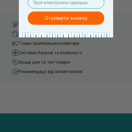
засобу для себе стає справжнім викликом. 2025 р...
завдяки великій кількості ко
Отримати знижку
Безкоштовна доставка від 3000 UAH
Безпечні способи оплати
Тільки оригінальна косметика
Система бонусів та лояльності
Кращі ціни та топ товари
Рекомендації від косметологів