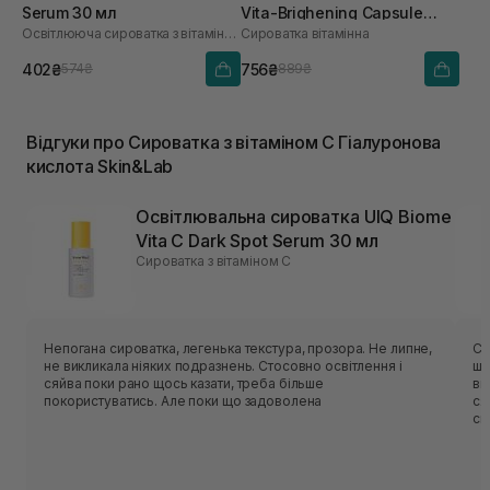
Serum 30 мл
Vita-Brighening Capsule
Освітлююча сироватка з вітаміном C
Сироватка вітамінна
Ampoule 50 мл
402₴
756₴
574₴
889₴
Відгуки про Сироватка з вітаміном С Гіалуронова
кислота Skin&Lab
Освітлювальна сироватка UIQ Biome
Vita C Dark Spot Serum 30 мл
Сироватка з вітаміном С
Непогана сироватка, легенька текстура, прозора. Не липне,
Си
не викликала ніяких подразнень. Стосовно освітлення і
шв
сяйва поки рано щось казати, треба більше
ви
покористуватись. Але поки що задоволена
ся
си