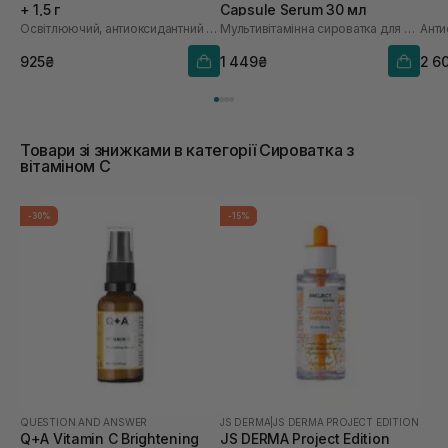
+ 1,5 г
Capsule Serum 30 мл
Освітлюючий, антиоксидантний та омолоджуючий набір
Мультивітамінна сироватка для обличчя з інкапсульованим вітаміном С
925₴
1 449₴
2 6
Товари зі знижками в категорії Сироватка з
вітаміном С
-30%
-15%
QUESTION AND ANSWER
JS DERMA
|
JS DERMA PROJECT EDITION
Q+A Vitamin C Brightening
JS DERMA Project Edition