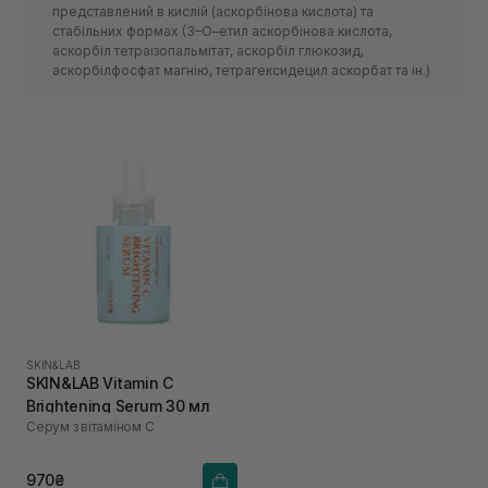
представлений в кислій (аскорбінова кислота) та
стабільних формах (3–О–етил аскорбінова кислота,
аскорбіл тетраізопальмітат, аскорбіл глюкозид,
аскорбілфосфат магнію, тетрагексидецил аскорбат та ін.)
SKIN&LAB
SKIN&LAB Vitamin C
Brightening Serum 30 мл
Cерум з вітаміном С
970₴