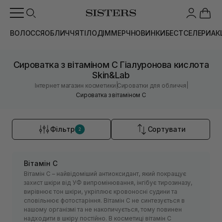
ВОЛОССЯ
ОБЛИЧЧЯ
ТІЛО
ДІМ
МЕРЧ
НОВИНКИ
БЕСТСЕЛЕРИ
АК
Сироватка з вітаміном С Гіалуронова кислота
Skin&Lab
|
|
Інтернет магазин косметики
Сироватки для обличчя
Сироватка з вітаміном С
Фільтр
Сортувати
2
Вітамін С
Вітамін С – найвідоміший антиоксидант, який покращує
захист шкіри від УФ випромінювання, інгібує тирозиназу,
вирівнює тон шкіри, укріплює кровоносні судини та
сповільнює фотостаріння. Вітамін С не синтезується в
нашому організмі та не накопичується, тому повинен
надходити в шкіру постійно. В косметиці вітамін С