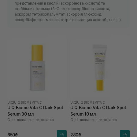
представлений в кислій (аскорбінова кислота) та
стабільних формах (3–О–етил аскорбінова кислота,
аскорбіл тетраізопальмітат, аскорбіл глюкозид,
аскорбілфосфат магнію, тетрагексидецил аскорбат та ін.)
UIQ
|
UIQ BIOME VITA C
UIQ
|
UIQ BIOME VITA C
UIQ Biome Vita C Dark Spot
UIQ Biome Vita C Dark Spot
Serum 30 мл
Serum 10 мл
Освітлювальна сироватка
Освітлювальна сироватка
850₴
280₴