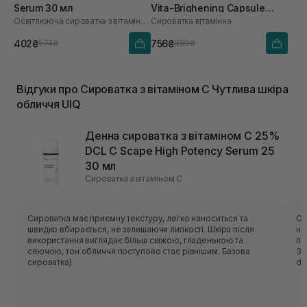
Serum 30 мл
Vita-Brighening Capsule
Освітлююча сироватка з вітаміном C
Сироватка вітамінна
Ampoule 50 мл
402₴
756₴
574₴
889₴
Відгуки про Сироватка з вітаміном С Чутлива шкіра
обличчя UIQ
Денна сироватка з вітаміном С 25%
DCL C Scape High Potency Serum 25
30 мл
Сироватка з вітаміном С
Сироватка має приємну текстуру, легко наноситься та
Си
швидко вбирається, не залишаючи липкості. Шкіра після
на
використання виглядає більш свіжою, гладенькою та
по
сяючою, тон обличчя поступово стає рівнішим. Базова
Зʼ
сироватка)
de