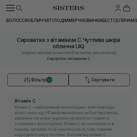
ВОЛОССЯ
ОБЛИЧЧЯ
ТІЛО
ДІМ
МЕРЧ
НОВИНКИ
БЕСТСЕЛЕРИ
АК
Сироватка з вітаміном С Чутлива шкіра
обличчя UIQ
|
|
Інтернет магазин косметики
Сироватки для обличчя
Сироватка з вітаміном С
Фільтр
Сортувати
2
Вітамін С
Вітамін С – найвідоміший антиоксидант, який покращує
захист шкіри від УФ випромінювання, інгібує тирозиназу,
вирівнює тон шкіри, укріплює кровоносні судини та
сповільнює фотостаріння. Вітамін С не синтезується в
нашому організмі та не накопичується, тому повинен
надходити в шкіру постійно. В косметиці вітамін С