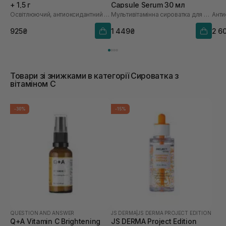
+ 1,5 г
Capsule Serum 30 мл
Освітлюючий, антиоксидантний та омолоджуючий набір
Мультивітамінна сироватка для обличчя з інкапсульованим вітаміном С
925₴
1 449₴
2 6
Товари зі знижками в категорії Сироватка з
вітаміном С
-30%
-15%
QUESTION AND ANSWER
JS DERMA
|
JS DERMA PROJECT EDITION
Q+A Vitamin C Brightening
JS DERMA Project Edition