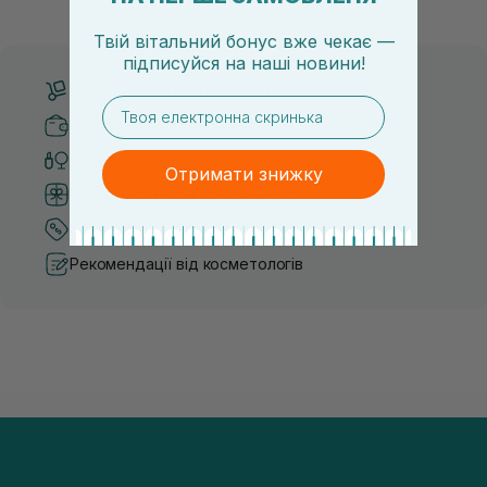
засобу для себе стає справжнім викликом. 2025 р...
завдяки великій кількості ко
Твій вітальний бонус вже чекає —
підписуйся
на
наші новини!
Безкоштовна доставка від 3000 UAH
email
Безпечні способи оплати
Тільки оригінальна косметика
Отримати знижку
Система бонусів та лояльності
Кращі ціни та топ товари
Рекомендації від косметологів