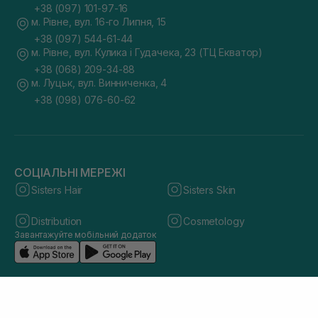
+38 (097) 101-97-16
м. Рівне, вул. 16-го Липня, 15
+38 (097) 544-61-44
м. Рівне, вул. Кулика і Гудачека, 23 (ТЦ Екватор)
+38 (068) 209-34-88
м. Луцьк, вул. Винниченка, 4
+38 (098) 076-60-62
СОЦІАЛЬНІ МЕРЕЖІ
Sisters Hair
Sisters Skin
Distribution
Cosmetology
Завантажуйте мобільний додаток