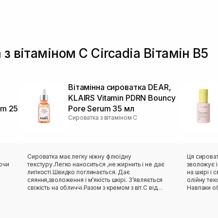
з вітаміном С Circadia Вітамін B5
Вітамінна сироватка DEAR,
KLAIRS Vitamin PDRN Bouncy
um 25
Pore Serum 35 мл
Сироватка з вітаміном С
Сироватка має легку ніжну флюїдну
Ця сироват
ючи
текстуру.Легко наноситься ,не жирнить і не дає
зволожує і
липкості.Швидко поглинається. Дає
на шкірі і
сяяння,зволоження і мʼякість шкірі. Зʼявляється
олійну тек
свіжість на обличчі.Разом з кремом з віт.С від
Навпаки о
dear clairs результат чудовий🌸Варто спробувати!
швидко вб
зручний фо
помпу-це 