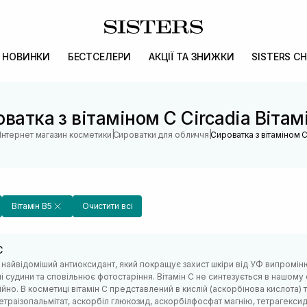
НОВИНКИ
БЕСТСЕЛЕРИ
АКЦІЇ ТА ЗНИЖКИ
SISTERS CH
ватка з вітаміном С Circadia Вітам
|
|
Інтернет магазин косметики
Сироватки для обличчя
Сироватка з вітаміном 
Вітамін B5
Очистити всі
С
– найвідоміший антиоксидант, який покращує захист шкіри від УФ випроміню
 судини та сповільнює фотостаріння. Вітамін С не синтезується в нашому 
ійно. В косметиці вітамін С представлений в кислій (аскорбінова кислота)
етраізопальмітат, аскорбіл глюкозид, аскорбілфосфат магнію, тетрагексиде