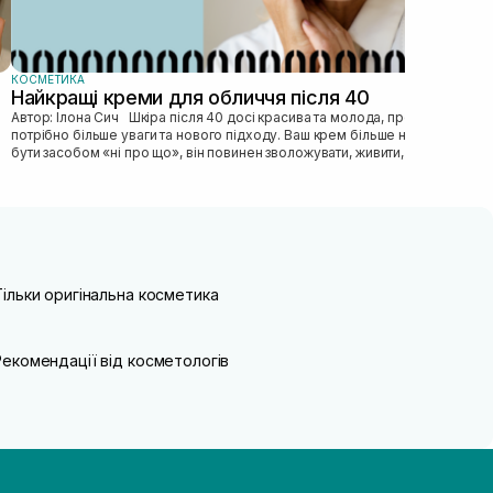
КОСМЕТИКА
Найкращі креми для обличчя після 40
Автор: Ілона Сич Шкіра після 40 досі красива та молода, просто їй
потрібно більше уваги та нового підходу. Ваш крем більше не може
бути засобом «ні про що», він повинен зволожувати, живити, покр...
Тільки оригінальна косметика
Рекомендації від косметологів