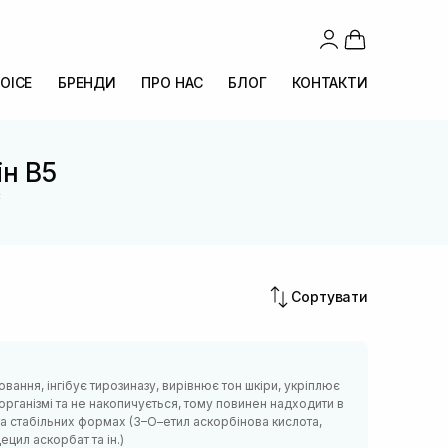
OICE
БРЕНДИ
ПРО НАС
БЛОГ
КОНТАКТИ
ін B5
С
Сортувати
вання, інгібує тирозиназу, вирівнює тон шкіри, укріплює
організмі та не накопичується, тому повинен надходити в
 та стабільних формах (3–О–етил аскорбінова кислота,
цил аскорбат та ін.)