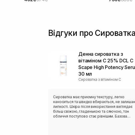
Відгуки про Сироватка 
Денна сироватка з
вітаміном С 25% DCL C
Scape High Potency Ser
30 мл
Сироватка з вітаміном С
Сироватка має приємну текстуру, легко
наноситься та швидко вбирається, не залиша
липкості. Шкіра після використання виглядає
більш свіжою, гладенькою та сяючою, тон
обличчя поступово стає рівнішим. Базова
сироватка)