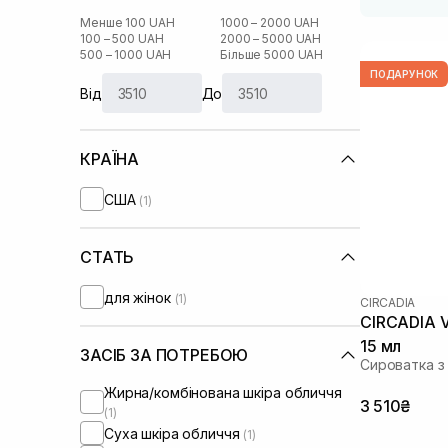
Менше 100 UAH
1000 – 2000 UAH
100 – 500 UAH
2000 – 5000 UAH
500 – 1000 UAH
Більше 5000 UAH
ПОДАРУНОК
Від
До
КРАЇНА
США
(1)
СТАТЬ
для жінок
(1)
CIRCADIA
CIRCADIA V
15 мл
ЗАСІБ ЗА ПОТРЕБОЮ
Сироватка з 
Жирна/комбінована шкіра обличчя
3 510₴
(1)
Суха шкіра обличчя
(1)