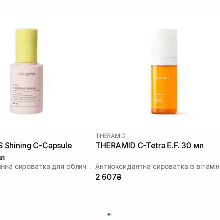
THERAMID
Shining C-Capsule
THERAMID C-Tetra E.F. 30 мл
мл
Мультивітамінна сироватка для обличчя з інкапсульованим вітаміном С
2 607₴