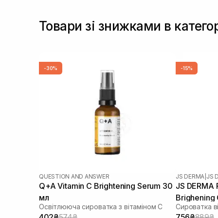
Товари зі знижками в катего
-30%
-15%
QUESTION AND ANSWER
JS DERMA
|
JS 
Q+A Vitamin C Brightening Serum 30
JS DERMA Pr
мл
Brighening
Освітлююча сироватка з вітаміном C
Сироватка в
402₴
574₴
756₴
889₴