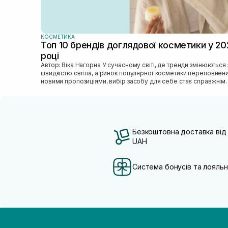
КОСМЕТИКА
Топ 10 брендів доглядової косметики у 20
році
Автор: Віка Нагорна У сучасному світі, де тренди змінюються зі
швидкістю світла, а ринок популярної косметики переповнен
новими пропозиціями, вибір засобу для себе стає справжнім
викликом. 2025 р...
Безкоштовна доставка від
UAH
Система бонусів та лояльн