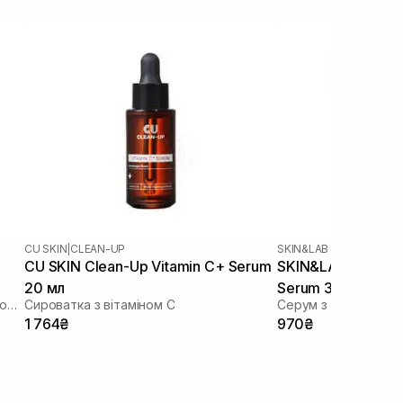
CU SKIN
|
CLEAN-UP
SKIN&LAB
CU SKIN Clean-Up Vitamin C+ Serum
SKIN&LAB Vitamin 
20 мл
Serum 30 мл
Антиоксидантна сироватка із вітаміном С
Сироватка з вітаміном С
Cерум з вітаміном С
1 764₴
970₴