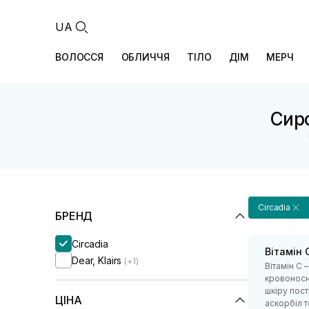
UA
ВОЛОССЯ
ОБЛИЧЧЯ
ТІЛО
ДІМ
МЕРЧ
Сиро
Circadia
БРЕНД
Circadia
Вітамін 
Dear, Klairs
(+1)
Вітамін С 
кровоносні
шкіру пост
ЦІНА
аскорбіл т