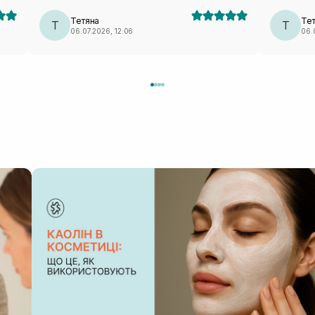
Тетяна
Те
Т
Т
06.07.2026, 12:06
06.0