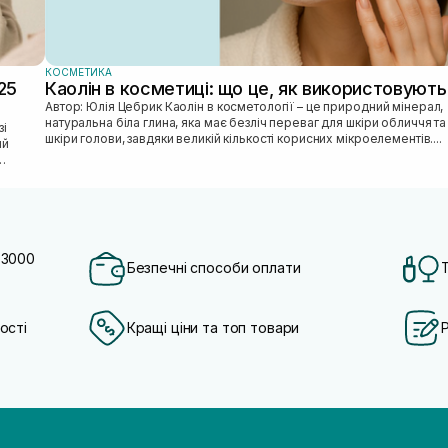
КОСМЕТИКА
25
Каолін в косметиці: що це, як використовують
Автор: Юлія Цебрик Каолін в косметології – це природний мінерал,
натуральна біла глина, яка має безліч переваг для шкіри обличчя та
шкіри голови, завдяки великій кількості корисних мікроелементів....
ий
 3000
Безпечні способи оплати
ості
Кращі ціни та топ товари