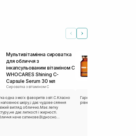
Мультивітамінна сироватка
Освітлюючи
для обличчя з
антиоксидан
інкапсульованим вітаміном С
омолоджуюч
WHOCARES Shining C-
USOLAB Vita 
Capsule Serum 30 мл
+ 1,5 г
Сироватка з вітаміном С
Сироватка з віта
ка одна з моїх фаворитів з віт.С.Класно
Гарний продукт , приємна текст
 наповнює шкіру,і дає чудове сяяння
рівний тон
 свіжий вигляд обличчю.Має легку
стуру,не дає липкості і жирності.
бличчя наче сатинове.Відносно
ирається шкірою.А також досить
рмат пакування. Баночка яка має
дуже зручно ! Варто спробувати💫