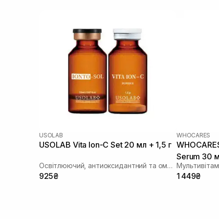
USOLAB
WHOCARES
USOLAB Vita Ion-C Set 20 мл + 1,5 г
WHOCARES 
Serum 30 
Освітлюючий, антиоксидантний та омолоджуючий набір
925₴
1 449₴