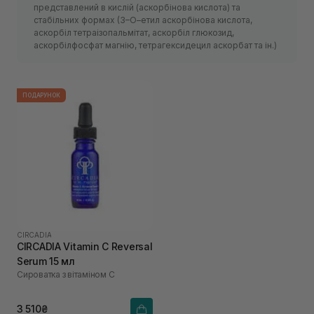
представлений в кислій (аскорбінова кислота) та
стабільних формах (3–О–етил аскорбінова кислота,
аскорбіл тетраізопальмітат, аскорбіл глюкозид,
аскорбілфосфат магнію, тетрагексидецил аскорбат та ін.)
ПОДАРУНОК
CIRCADIA
CIRCADIA Vitamin C Reversal
Serum 15 мл
Сироватка з вітаміном С
3 510₴