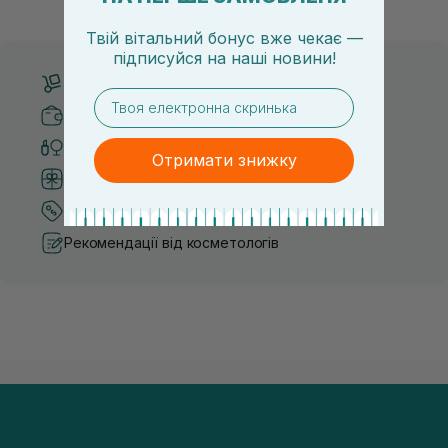
засобу для себе стає справжнім викликом. 2025 р...
завдяки великій кількості ко
Твій вітальний бонус вже чекає —
підписуйся
на
наші новини!
Безкоштовна доставка від 3000 UAH
email
Безпечні способи оплати
Тільки оригінальна косметика
Отримати знижку
Система бонусів та лояльності
Кращі ціни та топ товари
Рекомендації від косметологів