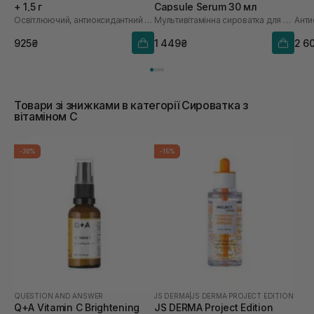
+ 1,5 г
Capsule Serum 30 мл
Освітлюючий, антиоксидантний та омолоджуючий набір
Мультивітамінна сироватка для обличчя з інкапсульованим вітаміном С
925₴
1 449₴
2 6
Товари зі знижками в категорії Сироватка з
вітаміном С
-30%
-15%
QUESTION AND ANSWER
JS DERMA
|
JS DERMA PROJECT EDITION
Q+A Vitamin C Brightening
JS DERMA Project Edition