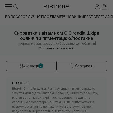
ВОЛОССЯ
ОБЛИЧЧЯ
ТІЛО
ДІМ
МЕРЧ
НОВИНКИ
БЕСТСЕЛЕРИ
АК
Сироватка з вітаміном С Circadia Шкіра
обличчя з пігментацією/постакне
|
|
Інтернет магазин косметики
Сироватки для обличчя
Сироватка з вітаміном С
Фільтр
Сортувати
2
Вітамін С
Вітамін С – найвідоміший антиоксидант, який покращує
захист шкіри від УФ випромінювання, інгібує тирозиназу,
вирівнює тон шкіри, укріплює кровоносні судини та
сповільнює фотостаріння. Вітамін С не синтезується в
нашому організмі та не накопичується, тому повинен
надходити в шкіру постійно. В косметиці вітамін С