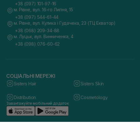
+38 (097) 101-97-16
м. Рівне, вул. 16-го Липня, 15
+38 (097) 544-61-44
м. Рівне, вул. Кулика і Гудачека, 23 (ТЦ Екватор)
+38 (068) 209-34-88
м. Луцьк, вул. Винниченка, 4
+38 (098) 076-60-62
СОЦІАЛЬНІ МЕРЕЖІ
Sisters Hair
Sisters Skin
Distribution
Cosmetology
Завантажуйте мобільний додаток