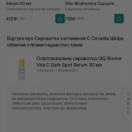
Serum 30 мл
Vita-Brighening Capsule
Освітлююча сироватка з вітаміном C
Сироватка вітамінна
Ampoule 50 мл
402₴
756₴
574₴
889₴
Відгуки про Сироватка з вітаміном С Circadia Шкіра
обличчя з пігментацією/постакне
Освітлювальна сироватка UIQ Biome
Vita C Dark Spot Serum 30 мл
Сироватка з вітаміном С
Непогана сироватка, легенька текстура, прозора. Не липне,
Си
не викликала ніяких подразнень. Стосовно освітлення і
шв
сяйва поки рано щось казати, треба більше
ви
покористуватись. Але поки що задоволена
ся
си