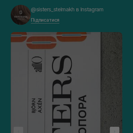
@sisters_stelmakh в Instagram
Підписатися