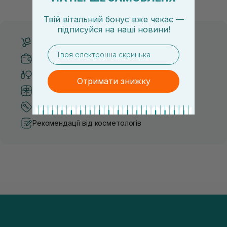
засобу для себе стає справжнім викликом. 2025 р...
завдяки великій кількості ко
Твій вітальний бонус вже чекає —
підписуйся
на
наші новини!
Безкоштовна доставка від 3000 UAH
email
Безпечні способи оплати
Тільки оригінальна косметика
Отримати знижку
Система бонусів та лояльності
Кращі ціни та топ товари
Рекомендації від косметологів