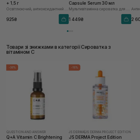
+ 1,5 г
Capsule Serum 30 мл
Освітлюючий, антиоксидантний та омолоджуючий набір
Мультивітамінна сироватка для обличчя з інкапсульованим вітаміном С
925₴
1 449₴
2 6
Товари зі знижками в категорії Сироватка з
вітаміном С
-30%
-15%
QUESTION AND ANSWER
JS DERMA
|
JS DERMA PROJECT EDITION
Q+A Vitamin C Brightening
JS DERMA Project Edition