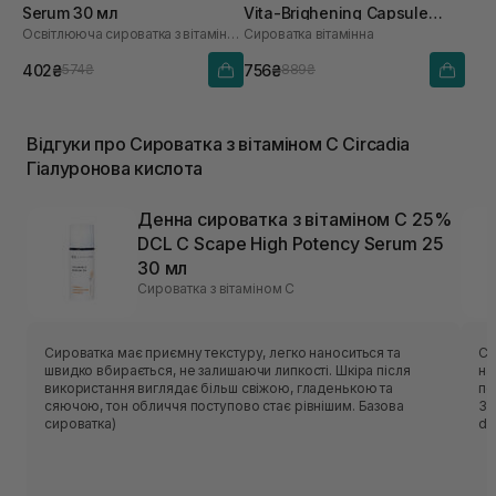
Serum 30 мл
Vita-Brighening Capsule
Освітлююча сироватка з вітаміном C
Сироватка вітамінна
Ampoule 50 мл
402₴
756₴
574₴
889₴
Відгуки про Сироватка з вітаміном С Circadia
Гіалуронова кислота
Денна сироватка з вітаміном С 25%
DCL C Scape High Potency Serum 25
30 мл
Сироватка з вітаміном С
Сироватка має приємну текстуру, легко наноситься та
Си
швидко вбирається, не залишаючи липкості. Шкіра після
на
використання виглядає більш свіжою, гладенькою та
по
сяючою, тон обличчя поступово стає рівнішим. Базова
Зʼ
сироватка)
de