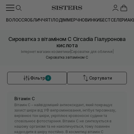
ВОЛОССЯ
ОБЛИЧЧЯ
ТІЛО
ДІМ
МЕРЧ
НОВИНКИ
БЕСТСЕЛЕРИ
АК
Сироватка з вітаміном С Circadia Гіалуронова
кислота
|
|
Інтернет магазин косметики
Сироватки для обличчя
Сироватка з вітаміном С
Фільтр
Сортувати
2
Вітамін С
Вітамін С – найвідоміший антиоксидант, який покращує
захист шкіри від УФ випромінювання, інгібує тирозиназу,
вирівнює тон шкіри, укріплює кровоносні судини та
сповільнює фотостаріння. Вітамін С не синтезується в
нашому організмі та не накопичується, тому повинен
надходити в шкіру постійно. В косметиці вітамін С