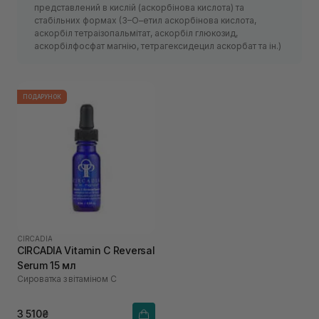
представлений в кислій (аскорбінова кислота) та
стабільних формах (3–О–етил аскорбінова кислота,
аскорбіл тетраізопальмітат, аскорбіл глюкозид,
аскорбілфосфат магнію, тетрагексидецил аскорбат та ін.)
ПОДАРУНОК
CIRCADIA
CIRCADIA Vitamin C Reversal
Serum 15 мл
Сироватка з вітаміном С
3 510₴