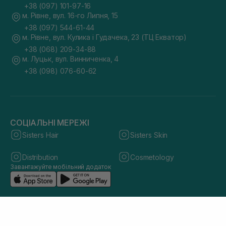
+38 (097) 101-97-16
м. Рівне, вул. 16-го Липня, 15
+38 (097) 544-61-44
м. Рівне, вул. Кулика і Гудачека, 23 (ТЦ Екватор)
+38 (068) 209-34-88
м. Луцьк, вул. Винниченка, 4
+38 (098) 076-60-62
СОЦІАЛЬНІ МЕРЕЖІ
Sisters Hair
Sisters Skin
Distribution
Cosmetology
Завантажуйте мобільний додаток