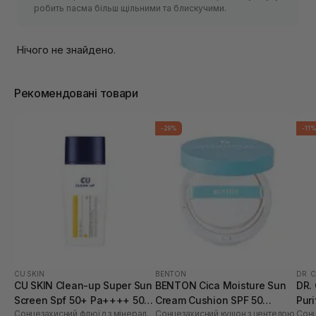
робить пасма більш щільними та блискучими.
Нічого не знайдено.
Рекомендовані товари
-29%
-11
CU SKIN
BENTON
DR. 
CU SKIN Clean-up Super Sun
BENTON Cica Moisture Sun
DR.
Screen Spf 50+ Pa++++ 50
Cream Cushion SPF 50
Pur
Сонцезахисний флюїд з мінеральними та органічними фільтрами
Сонцезахисний кушон з центелою
мл
PA++++ 15 г
50+