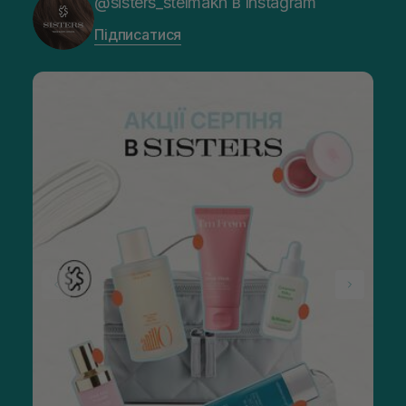
@sisters_stelmakh в Instagram
Підписатися