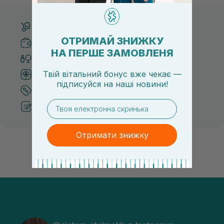
Безкоштовна доставка від 3000 UAH
ОТРИМАЙ ЗНИЖКУ
Безпечні способи оплати
НА ПЕРШЕ ЗАМОВЛЕНЯ
Тільки оригінальна косметика
Твій вітальний бонус вже чекає —
Система бонусів та лояльності
підписуйся
на
наші новини!
Кращі ціни та топ товари
email
Рекомендації від косметологів
Отримати знижку