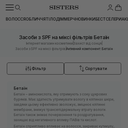
ВОЛОССЯ
ОБЛИЧЧЯ
ТІЛО
ДІМ
МЕРЧ
НОВИНКИ
БЕСТСЕЛЕРИ
АК
Засоби з SPF на міксі фільтрів Бетаїн
|
|
Інтернет магазин косметики
Захист від сонця
|
Засоби з SPF на міксі фільтрів
Активний компонент: Бетаїн
Фільтр
Сортувати
Бетаїн
Бетаїн – амінокислота, яку отримують з соку цукрових
буряків. Має здатність утримувати вологу в клітинах шкіри,
завдяки цьому ефективно зволожує, зміцнює клітинні
мембрани, знижує трансепідермальну втрату вологи.
Бетаїн також знімає почервоніння та роздратування,
захищає від негативного впливу ПАВів та кислот.
Бетаїн сприятливо впливає на волосся, закриває кутикулу,