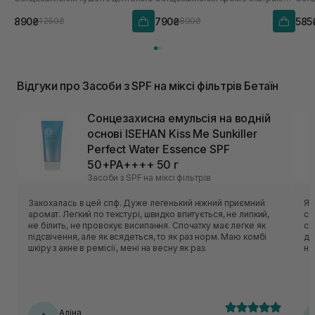
890₴
790₴
585
1 250₴
890₴
Відгуки про Засоби з SPF на міксі фільтрів Бетаїн
Сонцезахисна емульсія на водній
основі ISEHAN Kiss Me Sunkiller
Perfect Water Essence SPF
50+PA++++ 50 г
Засоби з SPF на міксі фільтрів
Закохалась в цей спф. Дуже легенький ніжний приємний
Я 
аромат. Легкий по текстурі, швидко впитується, не липкий,
сп
не білить, не провокує висипання. Спочатку має легке як
см
підсвічення, але як всядеться, то як раз норм. Маю комбі
до
шкіру з акне в ремісії, мені на весну як раз.
на
шк
ко
пи
лі
зо
Аліна