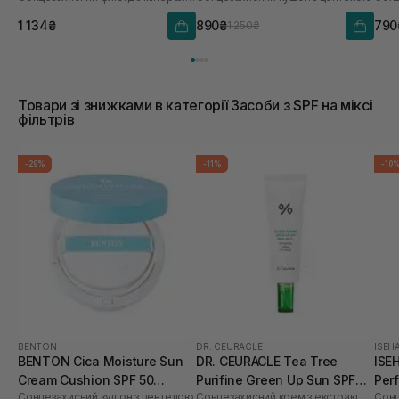
1 134₴
890₴
790
1 250₴
Товари зі знижками в категорії Засоби з SPF на міксі
фільтрів
-29%
-11%
-10
BENTON
DR. CEURACLE
ISEH
BENTON Cica Moisture Sun
DR. CEURACLE Tea Tree
ISE
Cream Cushion SPF 50
Purifine Green Up Sun SPF
Per
Сонцезахисний кушон з центелою
Сонцезахисний крем з екстрактом чайного дерева
PA++++ 15 г
50+ PA++++ 50 мл
50+