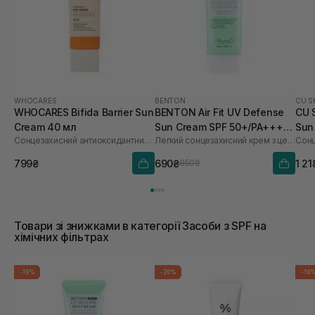
WHOCARES
BENTON
CU S
WHOCARES Bifida Barrier Sun
BENTON Air Fit UV Defense
CU 
Cream 40 мл
Sun Cream SPF 50+/PA++++
Sun
Сонцезахисний антиоксидантний крем
Легкий сонцезахисний крем з центелою
50 мл
60 
799₴
690₴
1 21
850₴
Товари зі знижками в категорії Засоби з SPF на
хімічних фільтрах
-19%
-20%
-18