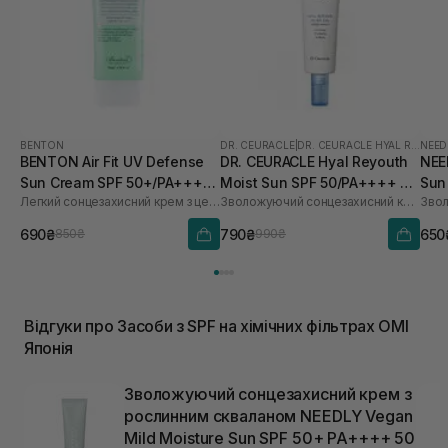
BENTON
DR. CEURACLE
|
DR. CEURACLE HYAL REYOUTH
NEED
BENTON Air Fit UV Defense
DR. CEURACLE Hyal Reyouth
NEE
Sun Cream SPF 50+/PA++++
Moist Sun SPF 50/PA++++ 50
Sun
Легкий сонцезахисний крем з центелою
Зволожуючий сонцезахисний крем для обличчя з гіалуроновою кислотою
50 мл
мл
690₴
790₴
650
850₴
990₴
Відгуки про Засоби з SPF на хімічних фільтрах OMI
Японія
Зволожуючий сонцезахисний крем з
рослинним скваланом NEEDLY Vegan
Mild Moisture Sun SPF 50+ PA++++ 50