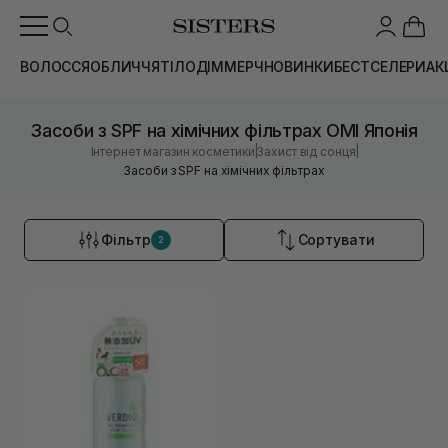
ВОЛОССЯ
ОБЛИЧЧЯ
ТІЛО
ДІМ
МЕРЧ
НОВИНКИ
БЕСТСЕЛЕРИ
АК
Засоби з SPF на хімічних фільтрах OMI Японія
|
|
Інтернет магазин косметики
Захист від сонця
Засоби з SPF на хімічних фільтрах
Фільтр
Сортувати
2