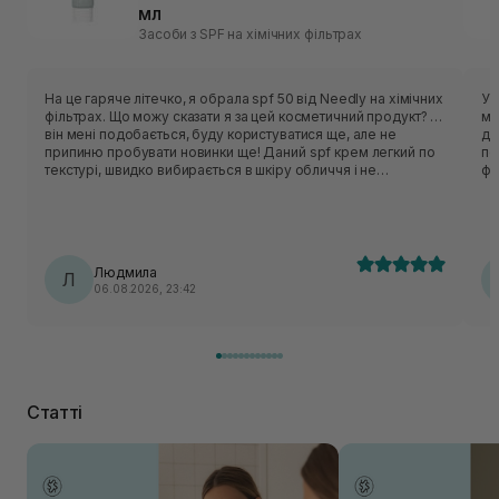
мл
Засоби з SPF на хімічних фільтрах
На це гаряче літечко, я обрала spf 50 від Needly на хімічних
У 
фільтрах. Що можу сказати я за цей косметичний продукт? …
ме
він мені подобається, буду користуватися ще, але не
ді
припиню пробувати новинки ще! Даний spf крем легкий по
пече. Тільки от почула
текстурі, швидко вибирається в шкіру обличчя і не
фо
відчувається липкість чи важкість по текстурі. Ціна доступна,
за
обʼєм оптимальний. Запах не специфічний, звичайний,
висипів не викликав. Додаткову пігментацію на обличчі не
помітила. Тому вважаю, що косметичний продукт вартий
уваги однозначно.
Людмила
Л
06.08.2026, 23:42
Статті