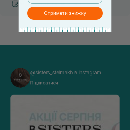
Рекомендації від косметологів
Отримати знижку
@sisters_stelmakh в Instagram
Підписатися