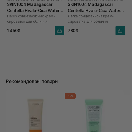
SKIN1004 Madagascar
SKIN1004 Madagascar
Centella Hyalu-Cica Water-
Centella Hyalu-Cica Water-
Набір сонцезахисних крем-
Легка сонцезахисна крем-
Fit Sun Serum
Fit Sun Serum SPF50+
сироваток для обличчя
сироватка для обличчя
PA++++ 50 мл
1 450₴
780₴
Рекомендовані товари
-19%