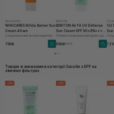
WHOCARES
BENTON
CU S
WHOCARES Bifida Barrier Sun
BENTON Air Fit UV Defense
CU 
Cream 40 мл
Sun Cream SPF 50+/PA++++
Sun
Сонцезахисний антиоксидантний крем
Легкий сонцезахисний крем з центелою
50 мл
60 
799₴
690₴
1 21
850₴
Товари зі знижками в категорії Засоби з SPF на
хімічних фільтрах
-19%
-20%
-18