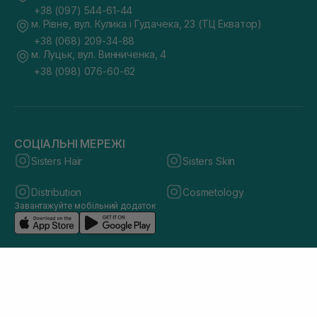
+38 (097) 544-61-44
м. Рівне, вул. Кулика і Гудачека, 23 (ТЦ Екватор)
+38 (068) 209-34-88
м. Луцьк, вул. Винниченка, 4
+38 (098) 076-60-62
СОЦІАЛЬНІ МЕРЕЖІ
Sisters Hair
Sisters Skin
Distribution
Cosmetology
Завантажуйте мобільний додаток
© 2026 sisters.co.ua. Всі права захищено