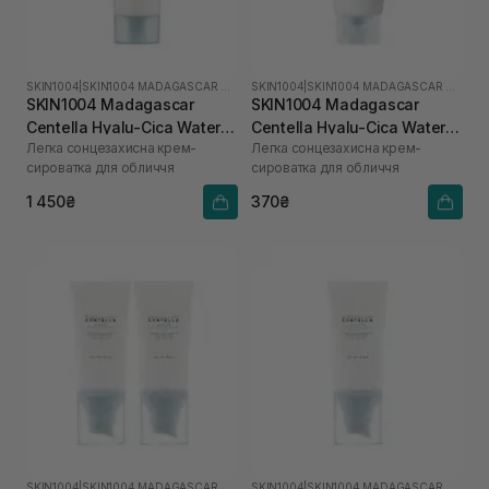
SKIN1004
|
SKIN1004 MADAGASCAR CENTELLA HYALU-CICA
SKIN1004
|
SKIN1004 MADAGASCAR CENTELLA HYALU-CICA
SKIN1004 Madagascar
SKIN1004 Madagascar
Centella Hyalu-Cica Water-
Centella Hyalu-Cica Water-
Легка сонцезахисна крем-
Легка сонцезахисна крем-
Fit Sun Serum SPF50+
Fit Sun Serum SPF50+
сироватка для обличчя
сироватка для обличчя
PA++++ 100 мл
PA++++ 15 мл
1 450₴
370₴
SKIN1004
|
SKIN1004 MADAGASCAR CENTELLA HYALU-CICA
SKIN1004
|
SKIN1004 MADAGASCAR CENTELLA HYALU-CICA