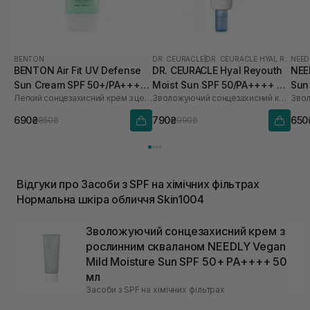
BENTON
DR. CEURACLE
|
DR. CEURACLE HYAL REYOUTH
NEED
BENTON Air Fit UV Defense
DR. CEURACLE Hyal Reyouth
NEE
Sun Cream SPF 50+/PA++++
Moist Sun SPF 50/PA++++ 50
Sun
Легкий сонцезахисний крем з центелою
Зволожуючий сонцезахисний крем для обличчя з гіалуроновою кислотою
50 мл
мл
690₴
790₴
650
850₴
990₴
Відгуки про Засоби з SPF на хімічних фільтрах
Нормальна шкіра обличчя Skin1004
Зволожуючий сонцезахисний крем з
рослинним скваланом NEEDLY Vegan
Mild Moisture Sun SPF 50+ PA++++ 50
мл
Засоби з SPF на хімічних фільтрах