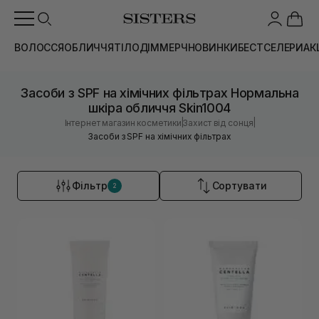
ВОЛОССЯ
ОБЛИЧЧЯ
ТІЛО
ДІМ
МЕРЧ
НОВИНКИ
БЕСТСЕЛЕРИ
АК
Засоби з SPF на хімічних фільтрах Нормальна
шкіра обличчя Skin1004
|
|
Інтернет магазин косметики
Захист від сонця
Засоби з SPF на хімічних фільтрах
Фільтр
Сортувати
2