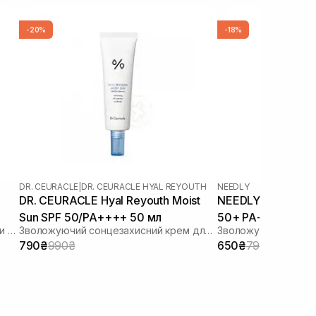
-20%
-18%
DR. CEURACLE
|
DR. CEURACLE HYAL REYOUTH
NEEDLY
DR. CEURACLE Hyal Reyouth Moist
NEEDLY Vegan Mild
Sun SPF 50/PA++++ 50 мл
50+ PA++++ 50 м
Сонцезахисний лосьйон з ліпосомами на стабільних фільтрах
Зволожуючий сонцезахисний крем для обличчя з гіалуроновою кислотою
790₴
990₴
650₴
790₴