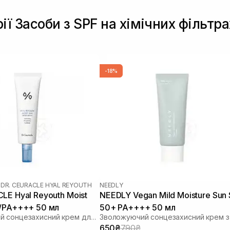
ії Засоби з SPF на хімічних фільтра
-18%
|
DR. CEURACLE HYAL REYOUTH
NEEDLY
LE Hyal Reyouth Moist
NEEDLY Vegan Mild Moisture Sun
0/PA++++ 50 мл
50+ PA++++ 50 мл
Зволожуючий сонцезахисний крем для обличчя з гіалуроновою кислотою
650₴
790₴