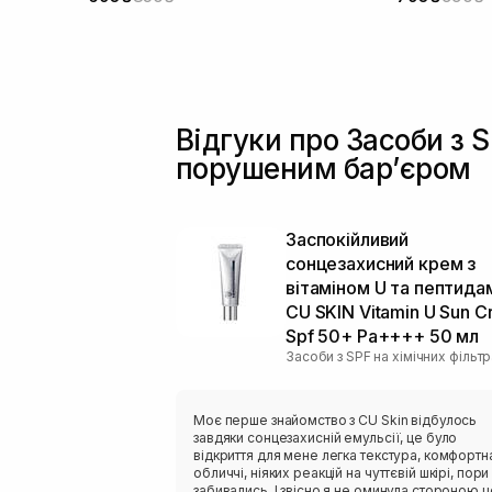
Відгуки про Засоби з S
порушеним барʼєром
Заспокійливий
сонцезахисний крем з
вітаміном U та пептида
CU SKIN Vitamin U Sun 
Spf 50+ Pa++++ 50 мл
Засоби з SPF на хімічних фільт
Моє перше знайомство з CU Skin відбулось
завдяки сонцезахисній емульсії, це було
відкриття для мене легка текстура, комфортн
обличчі, ніяких реакцій на чуттєвій шкірі, пори
забивались. І звісно я не оминула стороною 