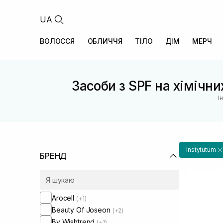
UA
ВОЛОССЯ
ОБЛИЧЧЯ
ТІЛО
ДІМ
МЕРЧ
Засоби з SPF на хімічн
І
Instytutum
БРЕНД
Arocell
(+1)
Beauty Of Joseon
(+2)
By Wishtrend
(+1)