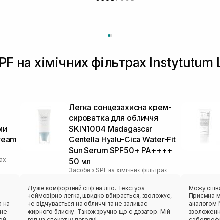
PF на хімічних фільтрах Instytutum
Легка сонцезахисна крем-
сироватка для обличчя
ми
SKIN1004 Madagascar
Cream
Centella Hyalu-Cica Water-Fit
Sun Serum SPF50+ PA++++
рах
50 мл
Засоби з SPF на хімічних фільтрах
Дуже комфортний спф на літо. Текстура
Можу спів
неймовірно легка, швидко вбирається, зволожує,
Приємна м
а на
не відчувається на обличчі та не залишає
аналогом N
 не
жирного блиску. Також зручно що є дозатор. Мій
зволоження
цей
топ на спекотну погоду!
себопрофі