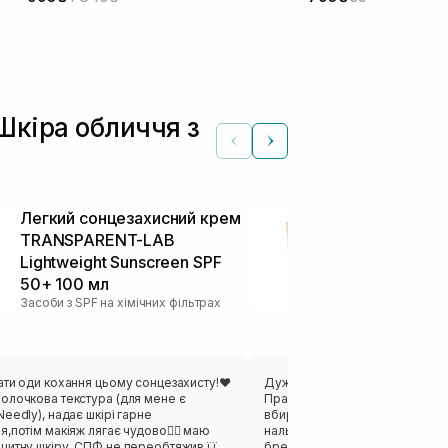
 Шкіра обличчя з
Легкий сонцезахисний крем
Сонцезахис
TRANSPARENT-LAB
антиоксидан
Lightweight Sunscreen SPF
WHOCARES Bi
50+ 100 мл
Cream 40 мл
Засоби з SPF на хімічних фільтрах
Засоби з SPF на 
ати оди кохання цьому сонцезахисту!❤️
Дуже сподобався цей легкий с
олочкова текстура (для мене є
Практично не відчувається на 
eedly), надає шкірі гарне
вбирається, не залишає липкост
,потім макіяж лягає чудово👌🏻 маю
нальоту. Окремо приємно відк
цитну шкіру, СПФ не переобтяжив її,
бренди, які роблять ставку на 