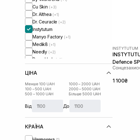
Cu Skin
(+3)
Dr. Althea
(+1)
Dr. Ceuracle
(+2)
Instytutum
Manyo Factory
(+1)
Medik8
(+1)
INSTYTUTUM
Needly
(+2)
INSTYTUTUM
Round Lab
(+2)
Defence SP
Skin1004
(+4)
Сонцезахис
ЦІНА
Transparent-Lab
(+1)
1 100₴
WhoCares
(+2)
Менше 100 UAH
1000 – 2000 UAH
100 – 500 UAH
2000 – 5000 UAH
500 – 1000 UAH
Більше 5000 UAH
Від
До
КРАЇНА
Німеччина
(1)