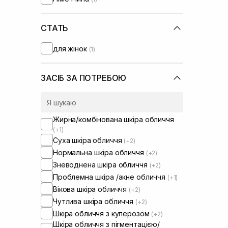
СТАТЬ
для жінок
(1)
ЗАСІБ ЗА ПОТРЕБОЮ
Жирна/комбінована шкіра обличчя
(+1)
Суха шкіра обличчя
(+2)
Нормальна шкіра обличчя
(+2)
Зневоднена шкіра обличчя
(+2)
Проблемна шкіра /акне обличчя
(+1)
Вікова шкіра обличчя
(+2)
Чутлива шкіра обличчя
(+2)
Шкіра обличчя з куперозом
(+2)
Шкіра обличчя з пігментацією/