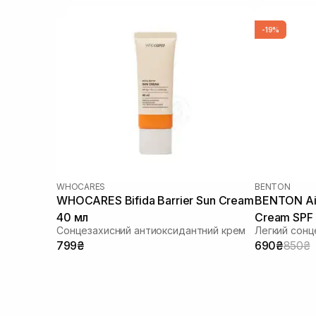
-19%
WHOCARES
BENTON
WHOCARES Bifida Barrier Sun Cream
BENTON Air
40 мл
Cream SPF
Сонцезахисний антиоксидантний крем
Легкий сонц
799₴
690₴
850₴