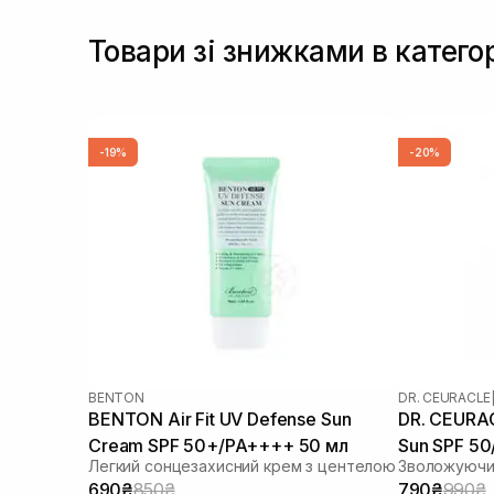
Товари зі знижками в категор
-19%
-20%
BENTON
DR. CEURACLE
BENTON Air Fit UV Defense Sun
DR. CEURAC
Cream SPF 50+/PA++++ 50 мл
Sun SPF 5
Легкий сонцезахисний крем з центелою
690₴
850₴
790₴
990₴