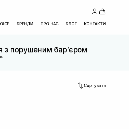
OICE
БРЕНДИ
ПРО НАС
БЛОГ
КОНТАКТИ
чя з порушеним барʼєром
ах
Сортувати