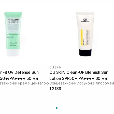
CU SKIN
 Fit UV Defense Sun
CU SKIN Clean-UP Blemish Sun
 50+/PA++++ 50 мл
Lotion SPF50+ PA++++ 60 мл
езахисний крем з центелою
1 218₴