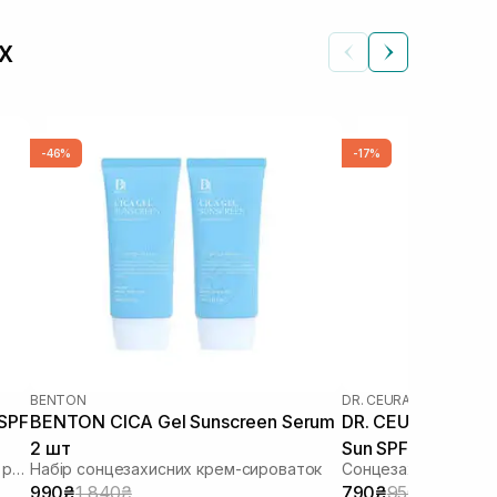
х
-46%
-17%
BENTON
DR. CEURACLE
|
DR. CEU
 SPF
BENTON CICA Gel Sunscreen Serum
DR. CEURACLE Cic
2 шт
Sun SPF 50+ PA++
Зволожуючий сонцезахисний крем з рослинним скваланом
Набір сонцезахисних крем-сироваток
Сонцезахисний вега
шкіри 50 мл
990₴
1 840₴
790₴
950₴