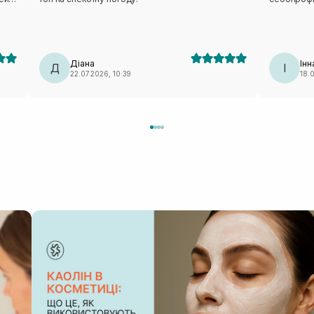
не було ві
круглий рі
перевагою 
ову
виходить д
соби
Діана
Інн
Д
І
22.07.2026, 10:39
18.