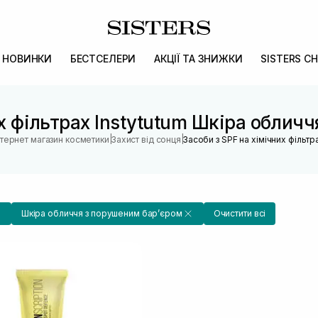
НОВИНКИ
БЕСТСЕЛЕРИ
АКЦІЇ ТА ЗНИЖКИ
SISTERS CH
их фільтрах Instytutum Шкіра облич
|
|
нтернет магазин косметики
Захист від сонця
Засоби з SPF на хімічних фільтр
Шкіра обличчя з порушеним барʼєром
Очистити всі