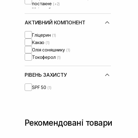
постакне
(+2)
Шкіра обличчя з розширеними
порами
(+1)
Шкіра обличчя з порушеним
АКТИВНИЙ КОМПОНЕНТ
барʼєром
Шкіра обличчя з порушеним
Гліцерин
(1)
мікробіомом
(+1)
Какао
(1)
Олія соняшнику
(1)
Токоферол
(1)
РІВЕНЬ ЗАХИСТУ
SPF 50
(1)
Рекомендовані товари