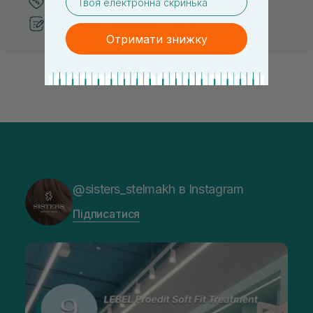
Кращі ціни та топ товари
Рекомендації від косметологів
Отримати знижку
@sisters_stelmakh в Instagram
Підписатися