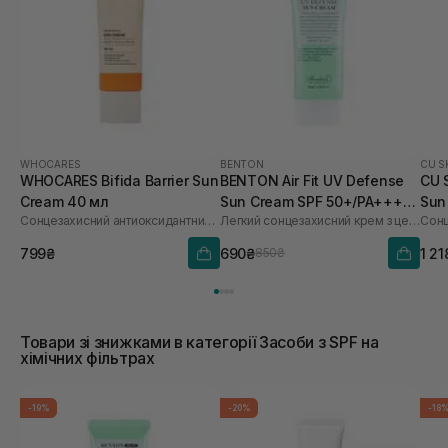
WHOCARES
BENTON
CU S
WHOCARES Bifida Barrier Sun
BENTON Air Fit UV Defense
CU 
Cream 40 мл
Sun Cream SPF 50+/PA++++
Sun
Сонцезахисний антиоксидантний крем
Легкий сонцезахисний крем з центелою
50 мл
60 
799₴
690₴
1 21
850₴
Товари зі знижками в категорії Засоби з SPF на
хімічних фільтрах
-19%
-20%
-18