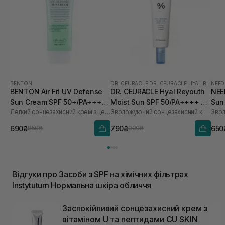
BENTON
DR. CEURACLE
|
DR. CEURACLE HYAL REYOUTH
NEED
BENTON Air Fit UV Defense
DR. CEURACLE Hyal Reyouth
NEE
Sun Cream SPF 50+/PA++++
Moist Sun SPF 50/PA++++ 50
Sun
Легкий сонцезахисний крем з центелою
Зволожуючий сонцезахисний крем для обличчя з гіалуроновою кислотою
50 мл
мл
690₴
790₴
650
850₴
990₴
Відгуки про Засоби з SPF на хімічних фільтрах
Instytutum Нормальна шкіра обличчя
Заспокійливий сонцезахисний крем з
вітаміном U та пептидами CU SKIN