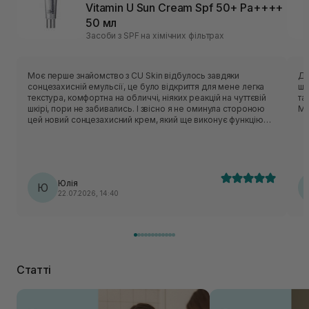
Vitamin U Sun Cream Spf 50+ Pa++++
50 мл
Засоби з SPF на хімічних фільтрах
Моє перше знайомство з CU Skin відбулось завдяки
Ду
сонцезахисній емульсії, це було відкриття для мене легка
шв
текстура, комфортна на обличчі, ніяких реакцій на чуттєвій
та
шкірі, пори не забивались. І звісно я не оминула стороною
Мі
цей новий сонцезахисний крем, який ще виконує функцію
догляду. Текстура надлегка, гелева, вбирається шкірою
швидко, фініш матовий (можливо через те що я наносила на
азелаїнову сироватку). Окремий лайк за упаковку, усі
засоби цієї ТМ виглядають на мільйон✨✨✨
Юлія
Ю
22.07.2026, 14:40
Статті