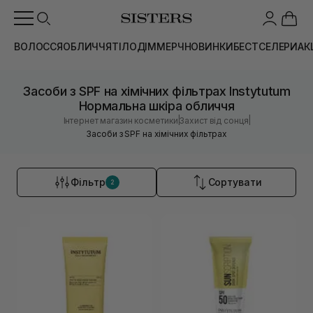
ВОЛОССЯ
ОБЛИЧЧЯ
ТІЛО
ДІМ
МЕРЧ
НОВИНКИ
БЕСТСЕЛЕРИ
АК
Засоби з SPF на хімічних фільтрах Instytutum
Нормальна шкіра обличчя
|
|
Інтернет магазин косметики
Захист від сонця
Засоби з SPF на хімічних фільтрах
Фільтр
Сортувати
2