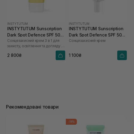
INSTYTUTUM
INSTYTUTUM
INSTYTUTUM Sunscription
INSTYTUTUM Sunscription
Dark Spot Defence SPF 50
Dark Spot Defence SPF 50
Сонцезахисний крем 3 в 1 для
Сонцезахисний крем
NEW 50 мл
10 мл
захисту, освітлення та догляду за
шкірою
2 800₴
1 100₴
Рекомендовані товари
-19%