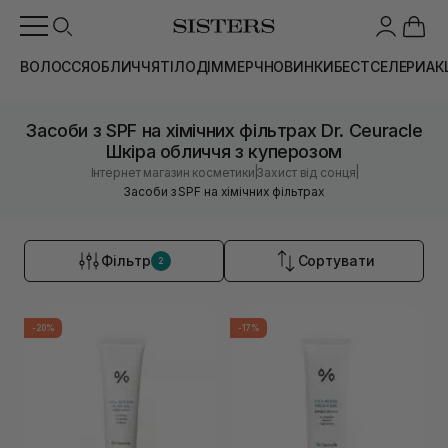
ВОЛОССЯ
ОБЛИЧЧЯ
ТІЛО
ДІМ
МЕРЧ
НОВИНКИ
БЕСТСЕЛЕРИ
АК
Засоби з SPF на хімічних фільтрах Dr. Ceuracle
Шкіра обличчя з куперозом
|
|
Інтернет магазин косметики
Захист від сонця
Засоби з SPF на хімічних фільтрах
Фільтр
Сортувати
2
-20%
-17%