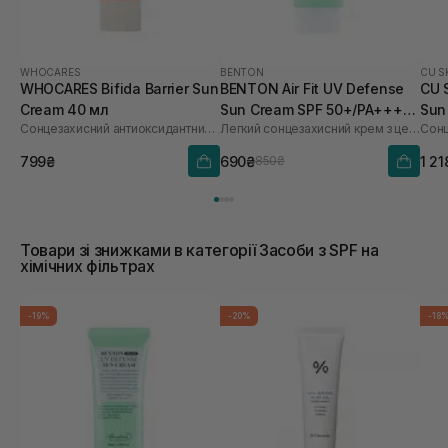
WHOCARES
BENTON
CU S
WHOCARES Bifida Barrier Sun
BENTON Air Fit UV Defense
CU 
Cream 40 мл
Sun Cream SPF 50+/PA++++
Sun
Сонцезахисний антиоксидантний крем
Легкий сонцезахисний крем з центелою
50 мл
60 
799₴
690₴
1 21
850₴
Товари зі знижками в категорії Засоби з SPF на
хімічних фільтрах
-19%
-20%
-18