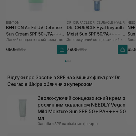
BENTON
DR. CEURACLE
|
DR. CEURACLE HYAL REYOUTH
NEED
BENTON Air Fit UV Defense
DR. CEURACLE Hyal Reyouth
NEE
Sun Cream SPF 50+/PA++++
Moist Sun SPF 50/PA++++ 50
Sun
Легкий сонцезахисний крем з центелою
Зволожуючий сонцезахисний крем для обличчя з гіалуроновою кислотою
50 мл
мл
690₴
790₴
650
850₴
990₴
Відгуки про Засоби з SPF на хімічних фільтрах Dr.
Ceuracle Шкіра обличчя з куперозом
Зволожуючий сонцезахисний крем з
рослинним скваланом NEEDLY Vegan
Mild Moisture Sun SPF 50+ PA++++ 50
мл
Засоби з SPF на хімічних фільтрах