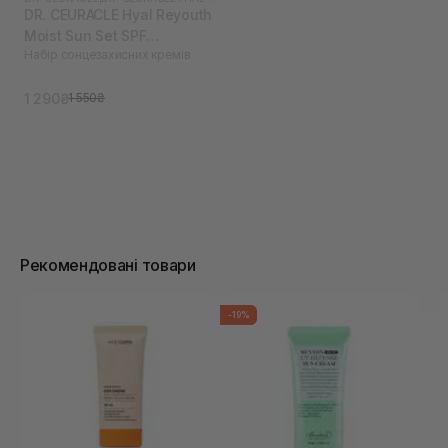
DR. CEURACLE Hyal Reyouth
Moist Sun Set SPF
Набір сонцезахисних кремів
50/PA++++
1 290₴
1 550₴
Рекомендовані товари
-19%