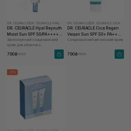
DR. CEURACLE
|
DR. CEURACLE HYAL REYOUTH
DR. CEURACLE
|
DR. CEURACLE CICA REGEN
DR. CEURACLE Hyal Reyouth
DR. CEURACLE Cica Regen
Moist Sun SPF 50/PA++++
Vegan Sun SPF 50+ PA++++
Зволожуючий сонцезахисний
Сонцезахисний веганський крем
50 мл
для чутливої шкіри 50 мл
крем для обличчя з
гіалуроновою кислотою
790₴
790₴
990₴
950₴
-17%
DR. CEURACLE
|
DR. CEURACLE HYAL REYOUTH