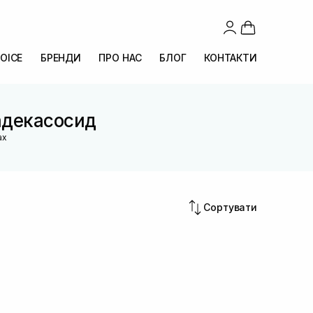
OICE
БРЕНДИ
ПРО НАС
БЛОГ
КОНТАКТИ
Мадекасосид
ах
Сортувати