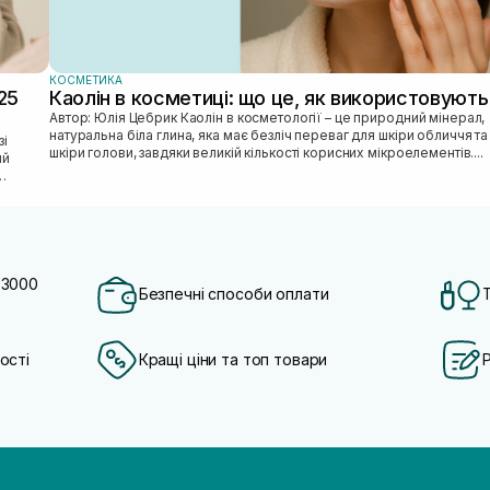
КОСМЕТИКА
25
Каолін в косметиці: що це, як використовують
Автор: Юлія Цебрик Каолін в косметології – це природний мінерал,
натуральна біла глина, яка має безліч переваг для шкіри обличчя та
шкіри голови, завдяки великій кількості корисних мікроелементів....
ий
 3000
Безпечні способи оплати
ості
Кращі ціни та топ товари