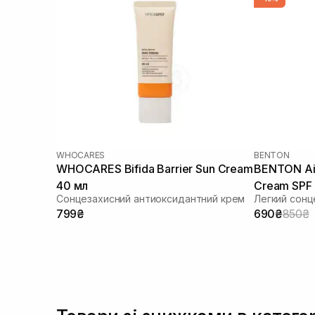
WHOCARES
BENTON
WHOCARES Bifida Barrier Sun Cream
BENTON Air
40 мл
Cream SPF
Сонцезахисний антиоксидантний крем
Легкий сонц
799₴
690₴
850₴