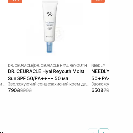
DR. CEURACLE
|
DR. CEURACLE HYAL REYOUTH
NEEDLY
DR. CEURACLE Hyal Reyouth Moist
NEEDLY Vegan Mild
Sun SPF 50/PA++++ 50 мл
50+ PA++++ 50 м
Сонцезахисний лосьйон з ліпосомами на стабільних фільтрах
Зволожуючий сонцезахисний крем для обличчя з гіалуроновою кислотою
790₴
990₴
650₴
790₴