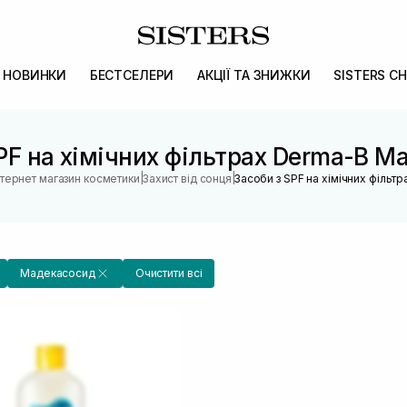
НОВИНКИ
БЕСТСЕЛЕРИ
АКЦІЇ ТА ЗНИЖКИ
SISTERS CH
PF на хімічних фільтрах Derma-B 
|
|
нтернет магазин косметики
Захист від сонця
Засоби з SPF на хімічних фільтр
Мадекасосид
Очистити всі