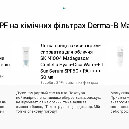
SPF на хімічних фільтрах Derma-B 
Легка сонцезахисна крем-
сироватка для обличчя
ми
SKIN1004 Madagascar
Cream
Centella Hyalu-Cica Water-Fit
Sun Serum SPF50+ PA++++
рах
50 мл
Засоби з SPF на хімічних фільтрах
Дуже комфортний спф на літо. Текстура
Можу спів
неймовірно легка, швидко вбирається, зволожує,
Приємна м
а на
не відчувається на обличчі та не залишає
аналогом N
 не
жирного блиску. Також зручно що є дозатор. Мій
зволоження
цей
топ на спекотну погоду!
себопрофі
не було ві
круглий рі
перевагою 