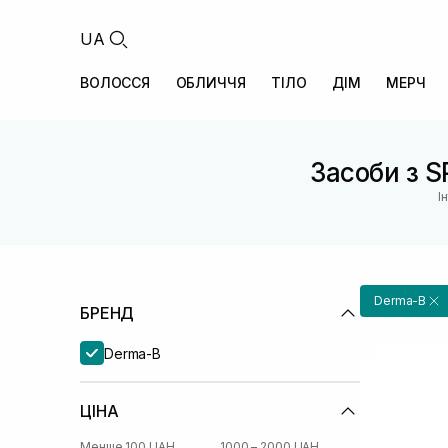
UA
ВОЛОССЯ
ОБЛИЧЧЯ
ТІЛО
ДІМ
МЕРЧ
Засоби з S
І
Derma-B
БРЕНД
Derma-B
ЦІНА
Менше 100 UAH
1000 – 2000 UAH