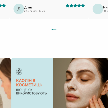
ову
виходить д
соби
Діана
Інн
Д
І
22.07.2026, 10:39
18.