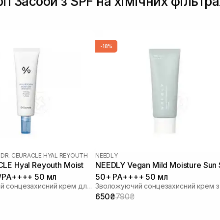
ії Засоби з SPF на хімічних фільтра
-18%
|
DR. CEURACLE HYAL REYOUTH
NEEDLY
LE Hyal Reyouth Moist
NEEDLY Vegan Mild Moisture Sun
0/PA++++ 50 мл
50+ PA++++ 50 мл
Зволожуючий сонцезахисний крем для обличчя з гіалуроновою кислотою
650₴
790₴