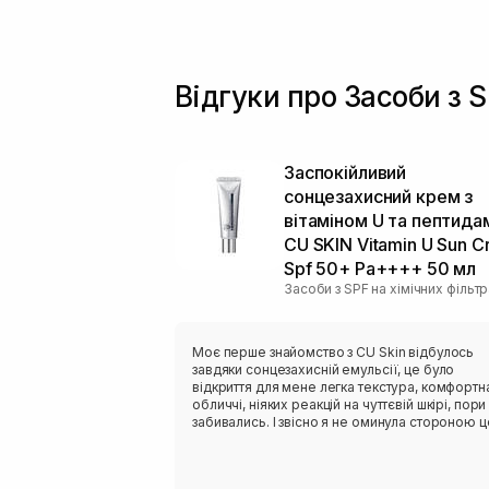
Відгуки про Засоби з 
Заспокійливий
сонцезахисний крем з
вітаміном U та пептида
CU SKIN Vitamin U Sun 
Spf 50+ Pa++++ 50 мл
Засоби з SPF на хімічних фільт
Моє перше знайомство з CU Skin відбулось
завдяки сонцезахисній емульсії, це було
відкриття для мене легка текстура, комфортн
обличчі, ніяких реакцій на чуттєвій шкірі, пори
забивались. І звісно я не оминула стороною 
новий сонцезахисний крем, який ще виконує
функцію догляду. Текстура надлегка, гелева,
вбирається шкірою швидко, фініш матовий