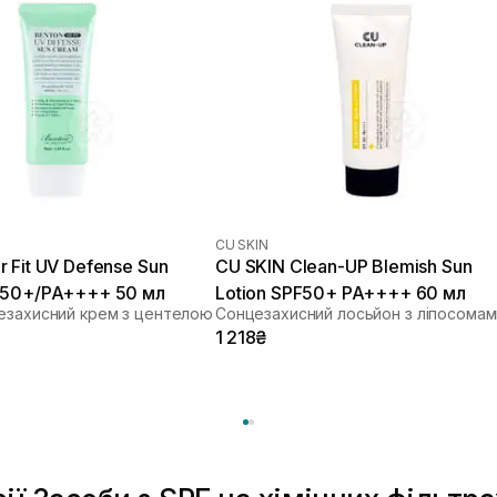
CU SKIN
 Fit UV Defense Sun
CU SKIN Clean-UP Blemish Sun
 50+/PA++++ 50 мл
Lotion SPF50+ PA++++ 60 мл
езахисний крем з центелою
1 218₴