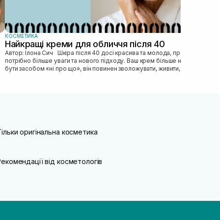
КОСМЕТИКА
Найкращі креми для обличчя після 40
Автор: Ілона Сич Шкіра після 40 досі красива та молода, просто їй
потрібно більше уваги та нового підходу. Ваш крем більше не може
бути засобом «ні про що», він повинен зволожувати, живити, покр...
Тільки оригінальна косметика
Рекомендації від косметологів