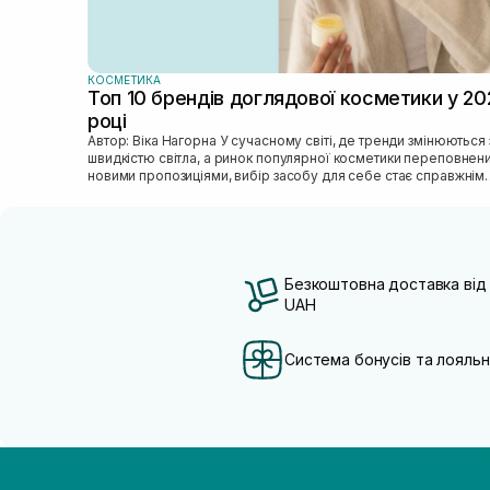
КОСМЕТИКА
Топ 10 брендів доглядової косметики у 20
році
Автор: Віка Нагорна У сучасному світі, де тренди змінюються зі
швидкістю світла, а ринок популярної косметики переповнен
новими пропозиціями, вибір засобу для себе стає справжнім
викликом. 2025 р...
Безкоштовна доставка від
UAH
Система бонусів та лояльн