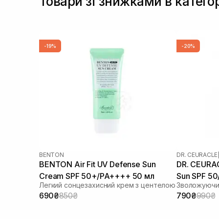
Товари зі знижками в категор
-19%
-20%
BENTON
DR. CEURACLE
BENTON Air Fit UV Defense Sun
DR. CEURAC
Cream SPF 50+/PA++++ 50 мл
Sun SPF 5
Легкий сонцезахисний крем з центелою
690₴
850₴
790₴
990₴