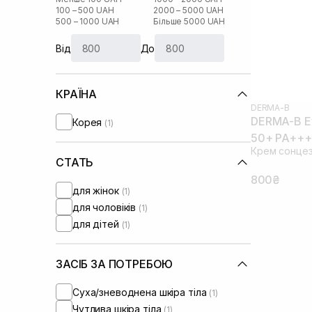
100 – 500 UAH
2000 – 5000 UAH
500 – 1000 UAH
Більше 5000 UAH
Від
До
КРАЇНА
DERMA-B
DERMA-B Ev
Корея
(1)
50+ PA+++
Крем сонцез
СТАТЬ
800₴
для жінок
(1)
для чоловіків
(1)
для дітей
(1)
ЗАСІБ ЗА ПОТРЕБОЮ
Суха/зневоднена шкіра тіла
(1)
Чутлива шкіра тіла
(1)