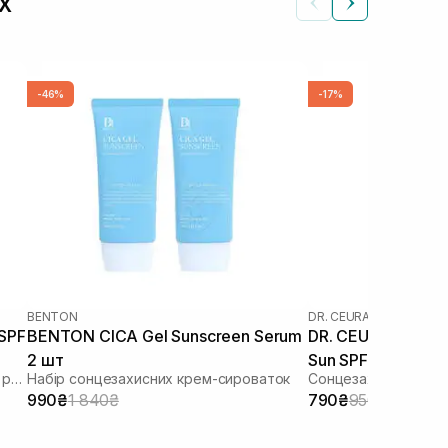
х
-46%
-17%
BENTON
DR. CEURACLE
|
DR. CEU
 SPF
BENTON CICA Gel Sunscreen Serum
DR. CEURACLE Cic
2 шт
Sun SPF 50+ PA++
Зволожуючий сонцезахисний крем з рослинним скваланом
Набір сонцезахисних крем-сироваток
Сонцезахисний вега
шкіри 50 мл
990₴
1 840₴
790₴
950₴