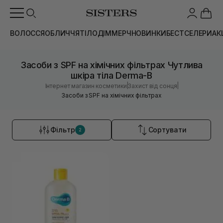
ВОЛОССЯ
ОБЛИЧЧЯ
ТІЛО
ДІМ
МЕРЧ
НОВИНКИ
БЕСТСЕЛЕРИ
АК
Засоби з SPF на хімічних фільтрах Чутлива
шкіра тіла Derma-B
|
|
Інтернет магазин косметики
Захист від сонця
Засоби з SPF на хімічних фільтрах
Фільтр
Сортувати
2