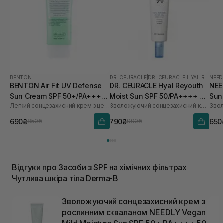
BENTON
DR. CEURACLE
|
DR. CEURACLE HYAL REYOUTH
NEED
BENTON Air Fit UV Defense
DR. CEURACLE Hyal Reyouth
NEE
Sun Cream SPF 50+/PA++++
Moist Sun SPF 50/PA++++ 50
Sun
Легкий сонцезахисний крем з центелою
Зволожуючий сонцезахисний крем для обличчя з гіалуроновою кислотою
50 мл
мл
690₴
790₴
650
850₴
990₴
Відгуки про Засоби з SPF на хімічних фільтрах
Чутлива шкіра тіла Derma-B
Зволожуючий сонцезахисний крем з
рослинним скваланом NEEDLY Vegan