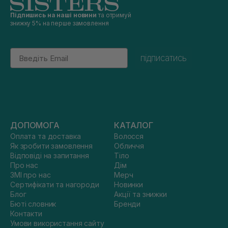
Підпишись на наші новини
та отримуй
знижку 5% на перше замовлення
Email
підписатись
ДОПОМОГА
КАТАЛОГ
Оплата та доставка
Волосся
Як зробити замовлення
Обличчя
Відповіді на запитання
Тіло
Про нас
Дім
ЗМІ про нас
Мерч
Сертифікати та нагороди
Новинки
Блог
Акції та знижки
Бюті словник
Бренди
Контакти
Умови використання сайту