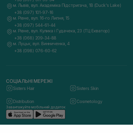
м. Львів, вул. Академіка Підстригача, 1В (Duck's Lake)
+38 (097) 101-97-16
м. Рівне, вул. 16-го Липня, 15
+38 (097) 544-61-44
м. Рівне, вул. Кулика і Гудачека, 23 (ТЦ Екватор)
+38 (068) 209-34-88
м. Луцьк, вул. Винниченка, 4
+38 (098) 076-60-62
СОЦІАЛЬНІ МЕРЕЖІ
Sisters Hair
Sisters Skin
Distribution
Cosmetology
Завантажуйте мобільний додаток