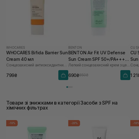
WHOCARES
BENTON
CU S
WHOCARES Bifida Barrier Sun
BENTON Air Fit UV Defense
CU 
Cream 40 мл
Sun Cream SPF 50+/PA++++
Sun
Сонцезахисний антиоксидантний крем
Легкий сонцезахисний крем з центелою
50 мл
60 
799₴
690₴
1 21
850₴
Товари зі знижками в категорії Засоби з SPF на
хімічних фільтрах
-19%
-20%
-18