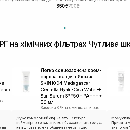
650₴
790₴
SPF на хімічних фільтрах Чутлива ш
Легка сонцезахисна крем-
сироватка для обличчя
ми
SKIN1004 Madagascar
Cream
Centella Hyalu-Cica Water-Fit
Sun Serum SPF50+ PA++++
рах
50 мл
Засоби з SPF на хімічних фільтрах
Дуже комфортний спф на літо. Текстура
Можу спів
неймовірно легка, швидко вбирається, зволожує,
Приємна м
а на
не відчувається на обличчі та не залишає
аналогом N