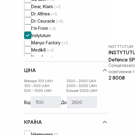
Dear, Klairs
(+1)
Dr. Althea
(+1)
Dr. Ceuracle
(+5)
I'm From
(+2)
Instytutum
Manyo Factory
(+1)
INSTYTUTUM
Medik8
(+1)
INSTYTUTUM
Needly
(+3)
Defence SP
OMI
(+1)
Сонцезахисни
ЦІНА
Purito
освітлення 
(+2)
2 800₴
Round Lab
(+3)
Менше 100 UAH
1000 – 2000 UAH
Skin1004
100 – 500 UAH
2000 – 5000 UAH
(+4)
500 – 1000 UAH
Більше 5000 UAH
UIQ
(+1)
WhoCares
(+2)
Від
До
КРАЇНА
Німеччина
(2)