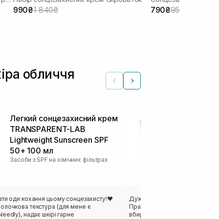
шкіри 50 мл
990₴
1 840₴
790₴
950₴
кіра обличчя
Легкий сонцезахисний крем
Сонцезахис
TRANSPARENT-LAB
антиоксидан
Lightweight Sunscreen SPF
WHOCARES Bi
50+ 100 мл
Cream 40 мл
Засоби з SPF на хімічних фільтрах
Засоби з SPF на 
ати оди кохання цьому сонцезахисту!❤️
Дуже сподобався цей легкий с
олочкова текстура (для мене є
Практично не відчувається на 
eedly), надає шкірі гарне
вбирається, не залишає липкост