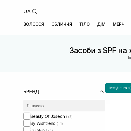
UA
ВОЛОССЯ
ОБЛИЧЧЯ
ТІЛО
ДІМ
МЕРЧ
Засоби з SPF на 
І
Instytutum
БРЕНД
Beauty Of Joseon
(+2)
By Wishtrend
(+1)
Cu Skin
(+4)