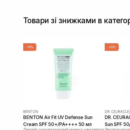
Товари зі знижками в категор
-19%
-20%
BENTON
DR. CEURACLE
BENTON Air Fit UV Defense Sun
DR. CEURAC
Cream SPF 50+/PA++++ 50 мл
Sun SPF 5
Легкий сонцезахисний крем з центелою