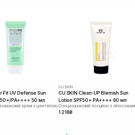
CU SKIN
 Fit UV Defense Sun
CU SKIN Clean-UP Blemish Sun
 50+/PA++++ 50 мл
Lotion SPF50+ PA++++ 60 мл
езахисний крем з центелою
1 218₴