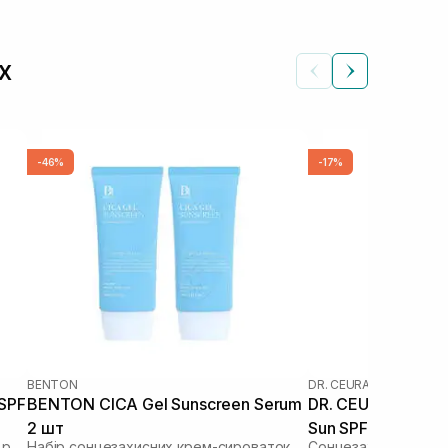
х
-46%
-17%
BENTON
DR. CEURACLE
|
DR. CEU
 SPF
BENTON CICA Gel Sunscreen Serum
DR. CEURACLE Cic
2 шт
Sun SPF 50+ PA++
Зволожуючий сонцезахисний крем з рослинним скваланом
Набір сонцезахисних крем-сироваток
Сонцезахисний вега