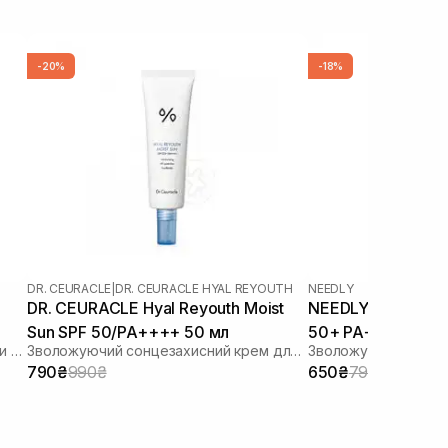
-20%
-18%
DR. CEURACLE
|
DR. CEURACLE HYAL REYOUTH
NEEDLY
DR. CEURACLE Hyal Reyouth Moist
NEEDLY Vegan Mild
Sun SPF 50/PA++++ 50 мл
50+ PA++++ 50 м
Сонцезахисний лосьйон з ліпосомами на стабільних фільтрах
Зволожуючий сонцезахисний крем для обличчя з гіалуроновою кислотою
790₴
990₴
650₴
790₴