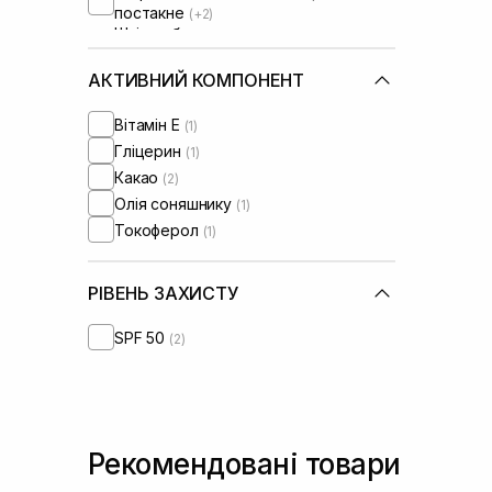
постакне
(+2)
Шкіра обличчя з розширеними
порами
(+1)
Шкіра обличчя з порушеним
АКТИВНИЙ КОМПОНЕНТ
барʼєром
(+1)
Шкіра обличчя з порушеним
Вітамін Е
(1)
мікробіомом
(+1)
Гліцерин
(1)
Какао
(2)
Олія соняшнику
(1)
Токоферол
(1)
РІВЕНЬ ЗАХИСТУ
SPF 50
(2)
Рекомендовані товари