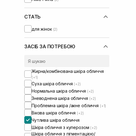
СТАТЬ
для жінок
(2)
ЗАСІБ ЗА ПОТРЕБОЮ
Жирна/комбінована шкіра обличчя
(+1)
Суха шкіра обличчя
(+2)
Нормальна шкіра обличчя
(+2)
Зневоднена шкіра обличчя
(+2)
Проблемна шкіра /акне обличчя
(+1)
Вікова шкіра обличчя
(+2)
Чутлива шкіра обличчя
Шкіра обличчя з куперозом
(+2)
Шкіра обличчя з пігментацією/