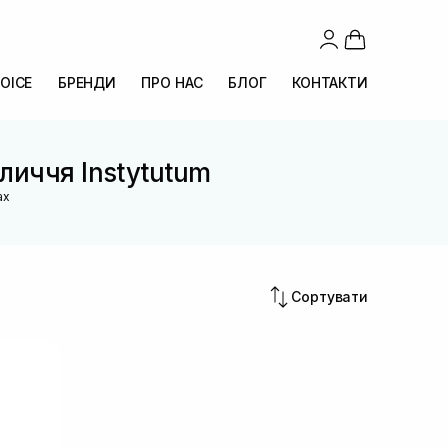
OICE
БРЕНДИ
ПРО НАС
БЛОГ
КОНТАКТИ
бличчя Instytutum
ах
Сортувати