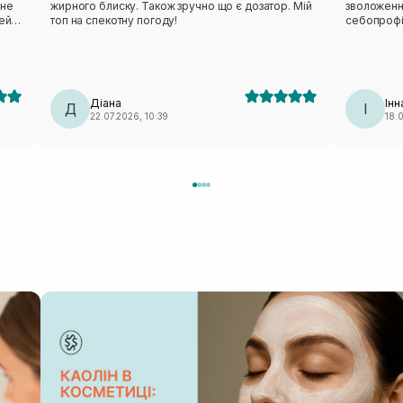
 не
жирного блиску. Також зручно що є дозатор. Мій
зволоження
цей
топ на спекотну погоду!
себопрофі
не було ві
круглий рі
перевагою 
ову
виходить д
соби
Діана
Інн
Д
І
22.07.2026, 10:39
18.