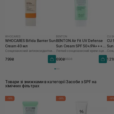
WHOCARES
BENTON
CU S
WHOCARES Bifida Barrier Sun
BENTON Air Fit UV Defense
CU 
Cream 40 мл
Sun Cream SPF 50+/PA++++
Sun
Сонцезахисний антиоксидантний крем
Легкий сонцезахисний крем з центелою
50 мл
60 
799₴
690₴
1 21
850₴
Товари зі знижками в категорії Засоби з SPF на
хімічних фільтрах
-19%
-20%
-18