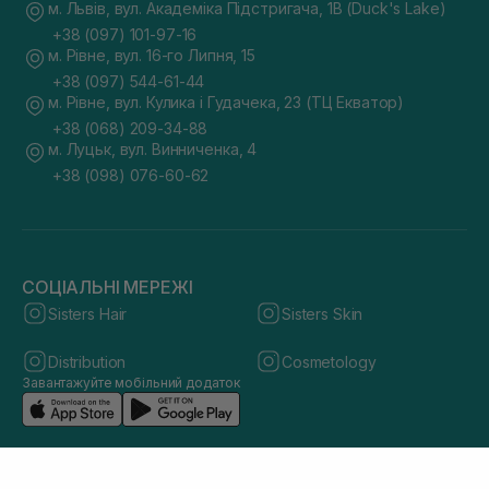
м. Львів, вул. Академіка Підстригача, 1В (Duck's Lake)
+38 (097) 101-97-16
м. Рівне, вул. 16-го Липня, 15
+38 (097) 544-61-44
м. Рівне, вул. Кулика і Гудачека, 23 (ТЦ Екватор)
+38 (068) 209-34-88
м. Луцьк, вул. Винниченка, 4
+38 (098) 076-60-62
СОЦІАЛЬНІ МЕРЕЖІ
Sisters Hair
Sisters Skin
Distribution
Cosmetology
Завантажуйте мобільний додаток