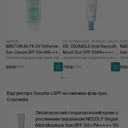
BENTON
DR. CEURACLE
|
DR. CEURACLE HYAL REYOUTH
NEED
BENTON Air Fit UV Defense
DR. CEURACLE Hyal Reyouth
NEE
Sun Cream SPF 50+/PA++++
Moist Sun SPF 50/PA++++ 50
Sun
Легкий сонцезахисний крем з центелою
Зволожуючий сонцезахисний крем для обличчя з гіалуроновою кислотою
50 мл
мл
690₴
790₴
650
850₴
990₴
Відгуки про Засоби з SPF на хімічних фільтрах
Cosmedix
Зволожуючий сонцезахисний крем з
рослинним скваланом NEEDLY Vegan
Mild Moisture Sun SPF 50+ PA++++ 50