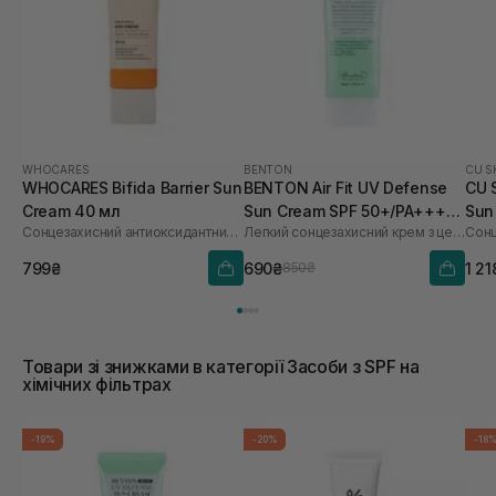
WHOCARES
BENTON
CU S
WHOCARES Bifida Barrier Sun
BENTON Air Fit UV Defense
CU 
Cream 40 мл
Sun Cream SPF 50+/PA++++
Sun
Сонцезахисний антиоксидантний крем
Легкий сонцезахисний крем з центелою
50 мл
60 
799₴
690₴
1 21
850₴
Товари зі знижками в категорії Засоби з SPF на
хімічних фільтрах
-19%
-20%
-18