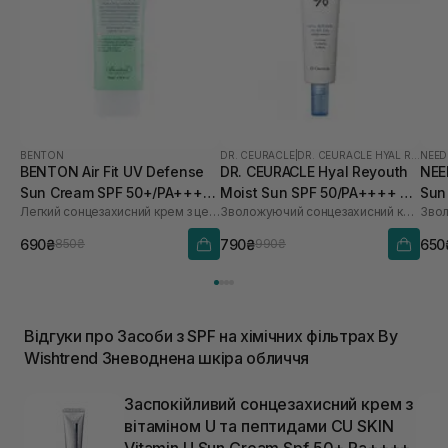
BENTON
DR. CEURACLE
|
DR. CEURACLE HYAL REYOUTH
NEED
BENTON Air Fit UV Defense
DR. CEURACLE Hyal Reyouth
NEE
Sun Cream SPF 50+/PA++++
Moist Sun SPF 50/PA++++ 50
Sun
Легкий сонцезахисний крем з центелою
Зволожуючий сонцезахисний крем для обличчя з гіалуроновою кислотою
50 мл
мл
690₴
790₴
650
850₴
990₴
Відгуки про Засоби з SPF на хімічних фільтрах By
Wishtrend Зневоднена шкіра обличчя
Заспокійливий сонцезахисний крем з
вітаміном U та пептидами CU SKIN