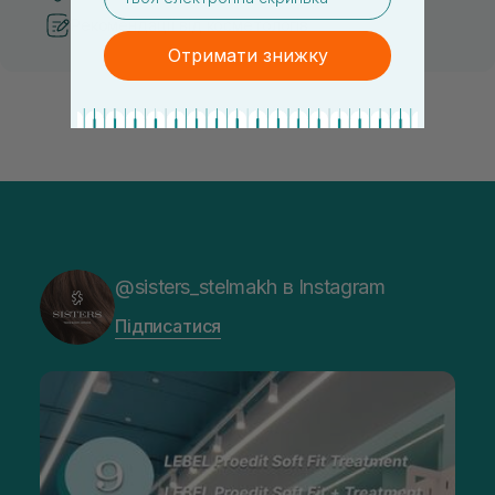
Рекомендації від косметологів
Отримати знижку
@sisters_stelmakh в Instagram
Підписатися