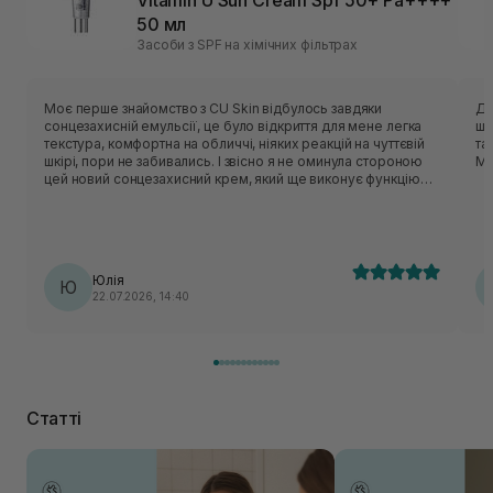
Vitamin U Sun Cream Spf 50+ Pa++++
50 мл
Засоби з SPF на хімічних фільтрах
Моє перше знайомство з CU Skin відбулось завдяки
Ду
сонцезахисній емульсії, це було відкриття для мене легка
шв
текстура, комфортна на обличчі, ніяких реакцій на чуттєвій
та
шкірі, пори не забивались. І звісно я не оминула стороною
Мі
цей новий сонцезахисний крем, який ще виконує функцію
догляду. Текстура надлегка, гелева, вбирається шкірою
швидко, фініш матовий (можливо через те що я наносила на
азелаїнову сироватку). Окремий лайк за упаковку, усі
засоби цієї ТМ виглядають на мільйон✨✨✨
Юлія
Ю
22.07.2026, 14:40
Статті