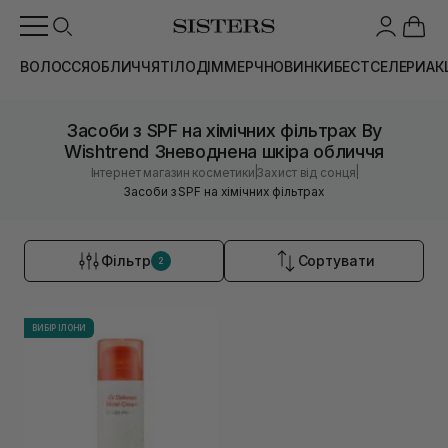
ВОЛОССЯ
ОБЛИЧЧЯ
ТІЛО
ДІМ
МЕРЧ
НОВИНКИ
БЕСТСЕЛЕРИ
АК
Засоби з SPF на хімічних фільтрах By
Wishtrend Зневоднена шкіра обличчя
|
|
Інтернет магазин косметики
Захист від сонця
Засоби з SPF на хімічних фільтрах
Фільтр
Сортувати
2
ВИБІР ІЛОНИ