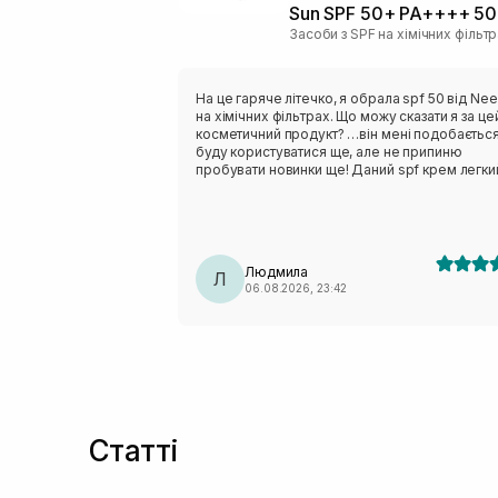
Sun SPF 50+ PA++++ 50
Засоби з SPF на хімічних фільт
На це гаряче літечко, я обрала spf 50 від Nee
на хімічних фільтрах. Що можу сказати я за це
косметичний продукт? …він мені подобається
буду користуватися ще, але не припиню
пробувати новинки ще! Даний spf крем легки
текстурі, швидко вибирається в шкіру обличчя
не відчувається липкість чи важкість по тексту
Ціна доступна, обʼєм оптимальний. Запах не
специфічний, звичайний, висипів не викликав.
Додаткову пігментацію на обличчі не помітил
Людмила
Тому вважаю, що косметичний продукт варт
Л
06.08.2026, 23:42
уваги однозначно.
Статті