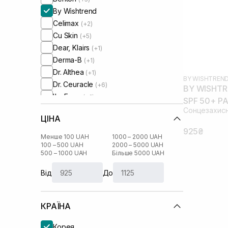
By Wishtrend
Celimax
(+2)
Cu Skin
(+5)
Dear, Klairs
(+1)
Derma-B
(+1)
Dr. Althea
(+1)
BY WISHTREN
Dr. Ceuracle
(+6)
BY WISHTRE
I'm From
(+2)
SPF 50+ PA
Manyo Factory
(+1)
Сонцезахисн
ЦІНА
Needly
(+3)
925₴
Purito
(+2)
Менше 100 UAH
1000 – 2000 UAH
Round Lab
100 – 500 UAH
2000 – 5000 UAH
(+4)
500 – 1000 UAH
Більше 5000 UAH
Skin1004
(+4)
UIQ
(+1)
Від
До
КРАЇНА
Корея