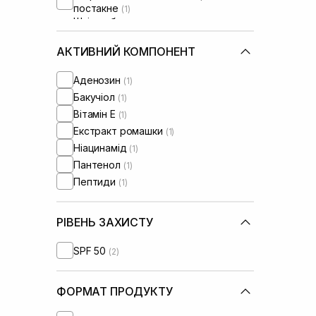
постакне
(1)
Шкіра обличчя з порушеним
барʼєром
(1)
Шкіра обличчя з порушеним
АКТИВНИЙ КОМПОНЕНТ
мікробіомом
(1)
Аденозин
(1)
Бакучіол
(1)
Вітамін Е
(1)
Екстракт ромашки
(1)
Ніацинамід
(1)
Пантенол
(1)
Пептиди
(1)
РІВЕНЬ ЗАХИСТУ
SPF 50
(2)
ФОРМАТ ПРОДУКТУ