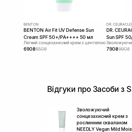
BENTON
DR. CEURACLE
BENTON Air Fit UV Defense Sun
DR. CEURAC
Cream SPF 50+/PA++++ 50 мл
Sun SPF 5
Легкий сонцезахисний крем з центелою
690₴
850₴
790₴
990₴
Відгуки про Засоби з S
Зволожуючий
сонцезахисний крем з
рослинним скваланом
NEEDLY Vegan Mild Mois