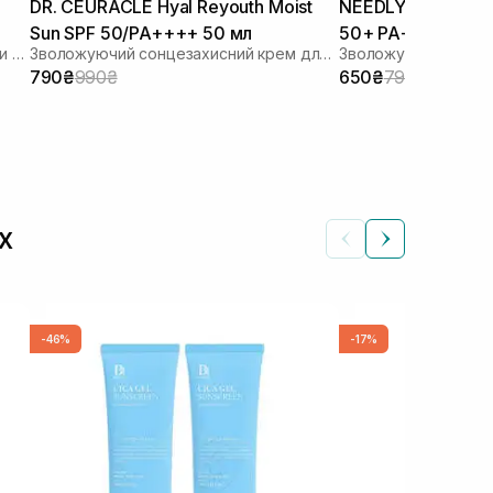
DR. CEURACLE Hyal Reyouth Moist
NEEDLY Vegan Mild
Sun SPF 50/PA++++ 50 мл
50+ PA++++ 50 м
Сонцезахисний лосьйон з ліпосомами на стабільних фільтрах
Зволожуючий сонцезахисний крем для обличчя з гіалуроновою кислотою
790₴
990₴
650₴
790₴
х
-46%
-17%