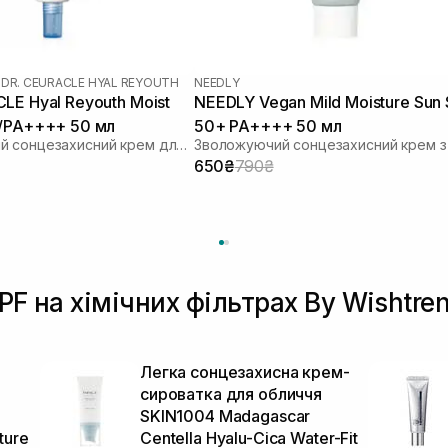
|
DR. CEURACLE HYAL REYOUTH
NEEDLY
LE Hyal Reyouth Moist
NEEDLY Vegan Mild Moisture Sun
0/PA++++ 50 мл
50+ PA++++ 50 мл
Зволожуючий сонцезахисний крем для обличчя з гіалуроновою кислотою
650₴
790₴
PF на хімічних фільтрах By Wishtre
Легка сонцезахисна крем-
сироватка для обличчя
SKIN1004 Madagascar
ture
Centella Hyalu-Cica Water-Fit