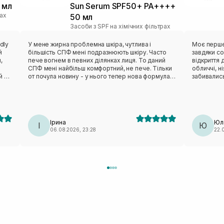
 мл
Sun Serum SPF50+ PA++++
рах
50 мл
Засоби з SPF на хімічних фільтрах
dly
У мене жирна проблемна шкіра, чутлива і
Моє перше
й
більшість СПФ мені подразнюють шкіру. Часто
завдяки со
,
пече вогнем в певних ділянках лиця. То даний
відкриття 
СПФ мені найбільш комфортний, не пече. Тільки
обличчі, ні
й по
от почула новину - у нього тепер нова формула,
забивались
 і
більш «важкий» склад/текстура і жирній шкірі став
новий сон
рі.
забивати пори.
функцію до
вбираєтьс
(можливо ч
а.
сироватку)
Ірина
Юл
ий
І
цієї ТМ в
Ю
06.08.2026, 23:28
22.