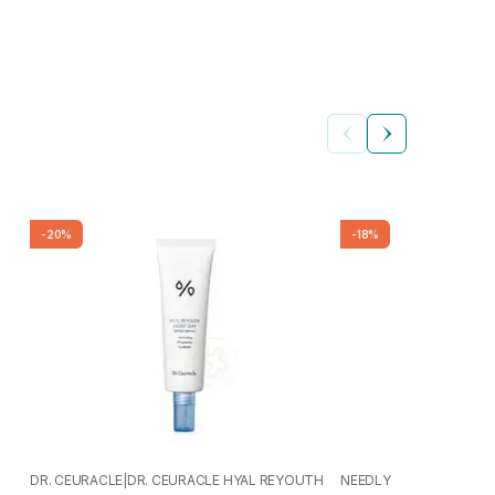
-20%
-18%
DR. CEURACLE
|
DR. CEURACLE HYAL REYOUTH
NEEDLY