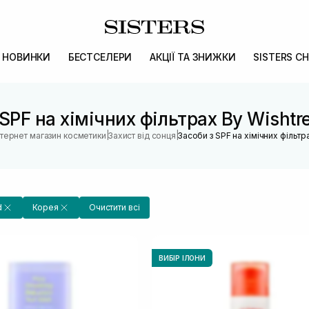
НОВИНКИ
БЕСТСЕЛЕРИ
АКЦІЇ ТА ЗНИЖКИ
SISTERS CH
 SPF на хімічних фільтрах By Wishtr
|
|
нтернет магазин косметики
Захист від сонця
Засоби з SPF на хімічних фільтр
d
Корея
Очистити всі
ВИБІР ІЛОНИ