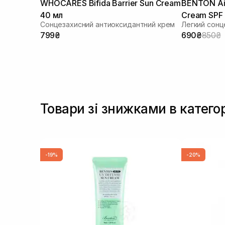
WHOCARES Bifida Barrier Sun Cream
BENTON Air
40 мл
Cream SPF
Сонцезахисний антиоксидантний крем
Легкий сонц
799₴
690₴
850₴
Товари зі знижками в категор
-19%
-20%