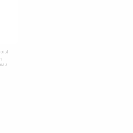
oist
л
ем з