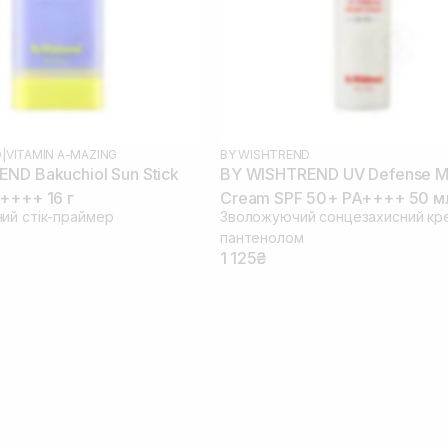
D
|
VITAMIN A-MAZING
BY WISHTREND
ND Bakuchiol Sun Stick
BY WISHTREND UV Defense M
++++ 16 г
Cream SPF 50+ PA++++ 50 м
ий стік-праймер
Зволожуючий сонцезахисний кр
пантенолом
1 125₴