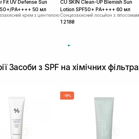
 Fit UV Defense Sun
CU SKIN Clean-UP Blemish Sun
 50+/PA++++ 50 мл
Lotion SPF50+ PA++++ 60 мл
езахисний крем з центелою
1 218₴
ії Засоби з SPF на хімічних фільтра
-18%