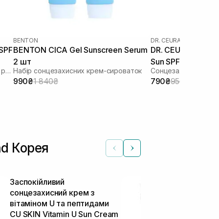
BENTON
DR. CEURACLE
|
DR. CEU
 SPF
BENTON CICA Gel Sunscreen Serum
DR. CEURACLE Cic
2 шт
Sun SPF 50+ PA++
Зволожуючий сонцезахисний крем з рослинним скваланом
Набір сонцезахисних крем-сироваток
Сонцезахисний вега
шкіри 50 мл
990₴
1 840₴
790₴
950₴
nd Корея
Заспокійливий
Легкий сонц
сонцезахисний крем з
TRANSPARE
вітаміном U та пептидами
Lightweight 
CU SKIN Vitamin U Sun Cream
50+ 100 мл