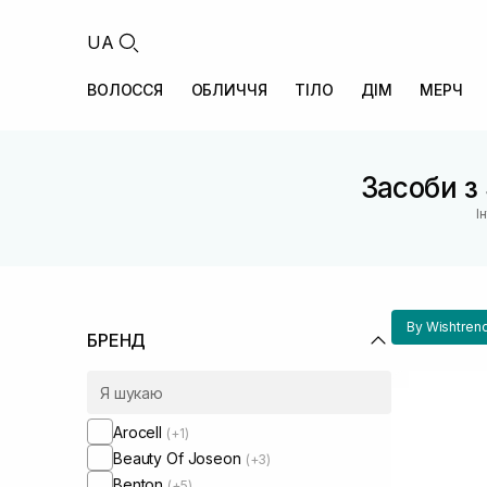
UA
ВОЛОССЯ
ОБЛИЧЧЯ
ТІЛО
ДІМ
МЕРЧ
Засоби з
І
By Wishtren
БРЕНД
Arocell
(+1)
Beauty Of Joseon
(+3)
Benton
(+5)