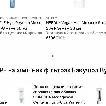
|
DR. CEURACLE HYAL REYOUTH
NEEDLY
LE Hyal Reyouth Moist
NEEDLY Vegan Mild Moisture Sun
0/PA++++ 50 мл
50+ PA++++ 50 мл
Зволожуючий сонцезахисний крем для обличчя з гіалуроновою кислотою
650₴
790₴
PF на хімічних фільтрах Бакучіол B
Легка сонцезахисна крем-
сироватка для обличчя
SKIN1004 Madagascar
ture
Centella Hyalu-Cica Water-Fit