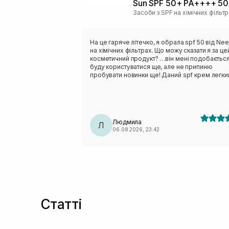
Sun SPF 50+ PA++++ 50
Засоби з SPF на хімічних фільт
На це гаряче літечко, я обрала spf 50 від Nee
на хімічних фільтрах. Що можу сказати я за це
косметичний продукт? …він мені подобається
буду користуватися ще, але не припиню
пробувати новинки ще! Даний spf крем легки
текстурі, швидко вибирається в шкіру обличчя
не відчувається липкість чи важкість по тексту
Ціна доступна, обʼєм оптимальний. Запах не
специфічний, звичайний, висипів не викликав.
Додаткову пігментацію на обличчі не помітил
Людмила
Тому вважаю, що косметичний продукт варт
Л
06.08.2026, 23:42
уваги однозначно.
Статті