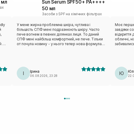
 мл
Sun Serum SPF50+ PA++++
рах
50 мл
Засоби з SPF на хімічних фільтрах
dly
У мене жирна проблемна шкіра, чутлива і
Моє перше
й
більшість СПФ мені подразнюють шкіру. Часто
завдяки со
,
пече вогнем в певних ділянках лиця. То даний
відкриття 
СПФ мені найбільш комфортний, не пече. Тільки
обличчі, ні
й по
от почула новину - у нього тепер нова формула,
забивались
 і
більш «важкий» склад/текстура і жирній шкірі став
новий сон
рі.
забивати пори.
функцію до
вбираєтьс
(можливо ч
а.
сироватку)
Ірина
Юл
ий
І
цієї ТМ в
Ю
06.08.2026, 23:28
22.