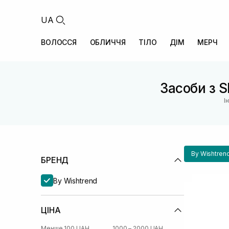
UA
ВОЛОССЯ
ОБЛИЧЧЯ
ТІЛО
ДІМ
МЕРЧ
Засоби з S
І
By Wishtren
БРЕНД
By Wishtrend
ЦІНА
Менше 100 UAH
1000 – 2000 UAH