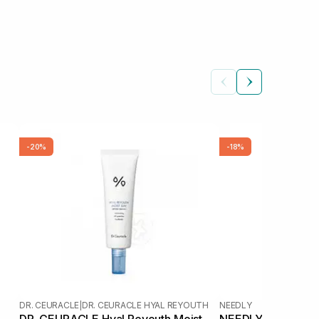
-20%
-18%
DR. CEURACLE
|
DR. CEURACLE HYAL REYOUTH
NEEDLY
DR. CEURACLE Hyal Reyouth Moist
NEEDLY Vegan Mild