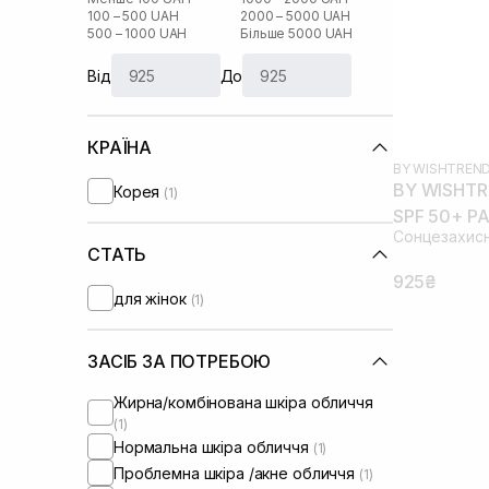
100 – 500 UAH
2000 – 5000 UAH
500 – 1000 UAH
Більше 5000 UAH
Від
До
КРАЇНА
BY WISHTREN
BY WISHTRE
Корея
(1)
SPF 50+ PA
Сонцезахисн
СТАТЬ
925₴
для жінок
(1)
ЗАСІБ ЗА ПОТРЕБОЮ
Жирна/комбінована шкіра обличчя
(1)
Нормальна шкіра обличчя
(1)
Проблемна шкіра /акне обличчя
(1)