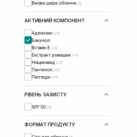
Вікова шкіра обличчя
(1)
АКТИВНИЙ КОМПОНЕНТ
Аденозин
(+1)
Бакучіол
Вітамін Е
(+1)
Екстракт ромашки
(+1)
Ніацинамід
(+1)
Пантенол
(+1)
Пептиди
(+1)
РІВЕНЬ ЗАХИСТУ
SPF 50
(1)
ФОРМАТ ПРОДУКТУ
Стік для обличчя