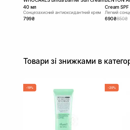
40 мл
Cream SPF
Сонцезахисний антиоксидантний крем
Легкий сонц
799₴
690₴
850₴
Товари зі знижками в категор
-19%
-20%