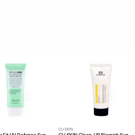
CU SKIN
 Fit UV Defense Sun
CU SKIN Clean-UP Blemish Sun