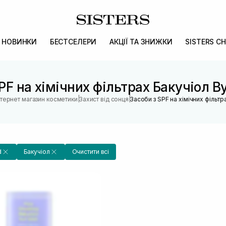
НОВИНКИ
БЕСТСЕЛЕРИ
АКЦІЇ ТА ЗНИЖКИ
SISTERS CH
PF на хімічних фільтрах Бакучіол B
|
|
нтернет магазин косметики
Захист від сонця
Засоби з SPF на хімічних фільтр
d
Бакучіол
Очистити всі