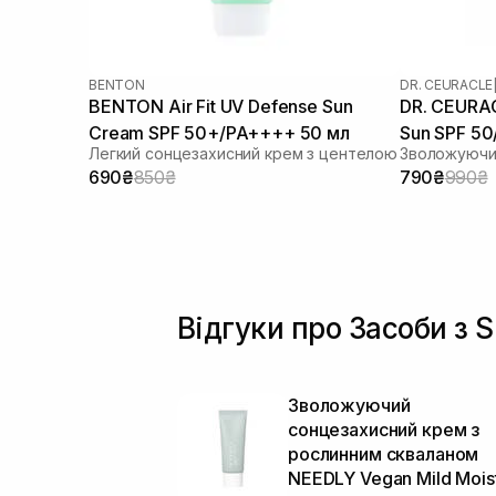
BENTON
DR. CEURACLE
BENTON Air Fit UV Defense Sun
DR. CEURAC
Cream SPF 50+/PA++++ 50 мл
Sun SPF 5
Легкий сонцезахисний крем з центелою
690₴
850₴
790₴
990₴
Відгуки про Засоби з S
Зволожуючий
сонцезахисний крем з
рослинним скваланом
NEEDLY Vegan Mild Mois