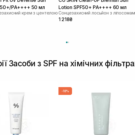
 50+/PA++++ 50 мл
Lotion SPF50+ PA++++ 60 мл
езахисний крем з центелою
1 218₴
ії Засоби з SPF на хімічних фільтра
-18%