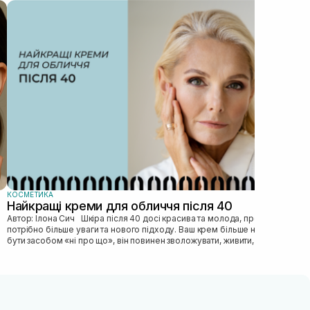
КОС
Як
Автор: Ілона Сич
зас
прав
пі...
КОСМЕТИКА
Найкращі креми для обличчя після 40
Автор: Ілона Сич Шкіра після 40 досі красива та молода, просто їй
потрібно більше уваги та нового підходу. Ваш крем більше не може
бути засобом «ні про що», він повинен зволожувати, живити, покр...