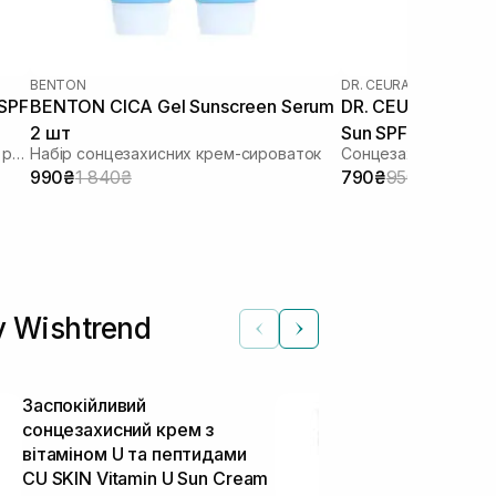
BENTON
DR. CEURACLE
|
DR. CEU
 SPF
BENTON CICA Gel Sunscreen Serum
DR. CEURACLE Cic
2 шт
Sun SPF 50+ PA++
Зволожуючий сонцезахисний крем з рослинним скваланом
Набір сонцезахисних крем-сироваток
Сонцезахисний вега
шкіри 50 мл
990₴
1 840₴
790₴
950₴
y Wishtrend
Заспокійливий
Легкий сонц
сонцезахисний крем з
TRANSPARE
вітаміном U та пептидами
Lightweight 
CU SKIN Vitamin U Sun Cream
50+ 100 мл