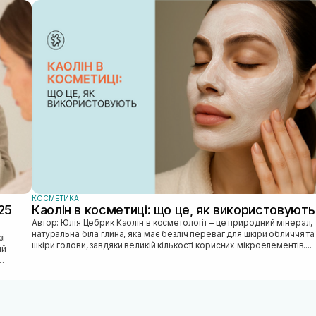
КОСМЕТИКА
25
Каолін в косметиці: що це, як використовують
Автор: Юлія Цебрик Каолін в косметології – це природний мінерал,
натуральна біла глина, яка має безліч переваг для шкіри обличчя та
шкіри голови, завдяки великій кількості корисних мікроелементів....
ий