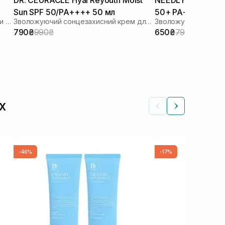
Sun SPF 50/PA++++ 50 мл
50+ PA++++ 50 м
Сонцезахисний лосьйон з ліпосомами на стабільних фільтрах
Зволожуючий сонцезахисний крем для обличчя з гіалуроновою кислотою
790₴
990₴
650₴
790₴
х
-46%
-17%