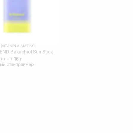
D
|
VITAMIN A-MAZING
ND Bakuchiol Sun Stick
++++ 16 г
ий стік-праймер