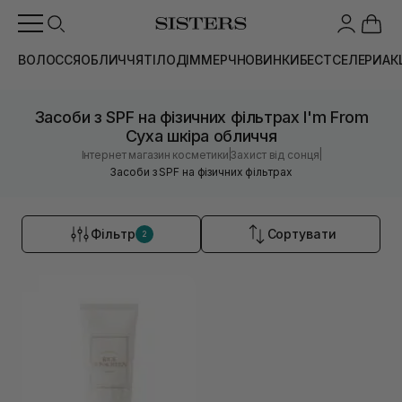
ВОЛОССЯ
ОБЛИЧЧЯ
ТІЛО
ДІМ
МЕРЧ
НОВИНКИ
БЕСТСЕЛЕРИ
АК
Засоби з SPF на фізичних фільтрах I'm From
Суха шкіра обличчя
|
|
Інтернет магазин косметики
Захист від сонця
Засоби з SPF на фізичних фільтрах
Фільтр
Сортувати
2