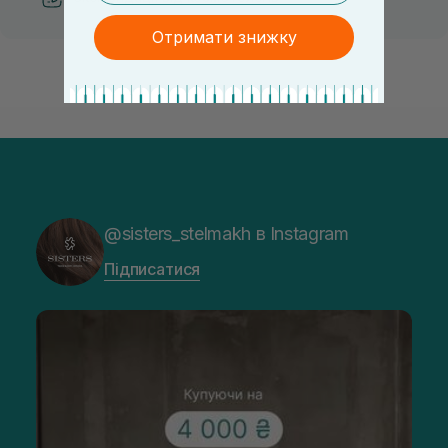
Отримати знижку
@sisters_stelmakh в Instagram
Підписатися