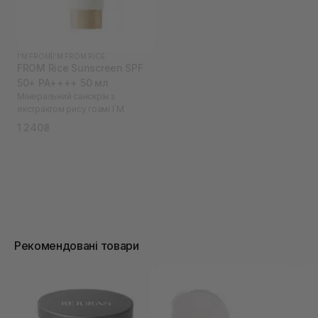
I'M FROM
|
I'M FROM RICE
FROM Rice Sunscreen SPF
50+ PA++++ 50 мл
Мінеральний санскрін з
екстрактом рису гоамі I`M
1 240₴
Рекомендовані товари