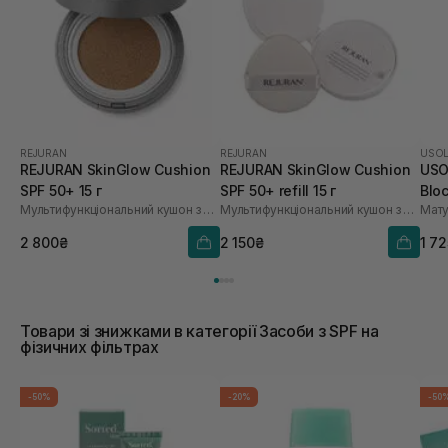
REJURAN
REJURAN
USO
REJURAN SkinGlow Cushion
REJURAN SkinGlow Cushion
USO
SPF 50+ 15 г
SPF 50+ refill 15 г
Blo
Мультифункціональний кушон з полінуклеотидами
Мультифункціональний кушон з полінуклеотидами
Мату
мл
2 800₴
2 150₴
1 7
Товари зі знижками в категорії Засоби з SPF на
фізичних фільтрах
-50%
-20%
-50