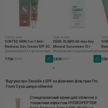
SORTED SKIN
DEAR, KLAIRS
SORT
SORTED SKIN 5 in 1 Anti-
DEAR, KLAIRS All-day Airy
SORT
Redness Day Cream SPF 50
Mineral Sunscreen 10 г
Red
Денний крем 5 в 1 проти почервоніння
Мінеральний сонцезахисний крем
30 мл
мл
775₴
280₴
35₴
1 550₴
350₴
Відгуки про Засоби з SPF на фізичних фільтрах I'm
From Суха шкіра обличчя
Сонцезахисний крем для обличчя з
тонуючим ефектом HYDROPEPTIDE