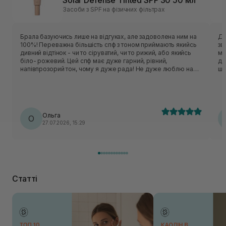
Solar Defense Tinted SPF 30 50 мл
Засоби з SPF на фізичних фільтрах
Брала базуючись лише на відгуках, але задоволена ним на
Даний засіб
100%! Переважна більшість спф з тоном приймають якийсь
зв
дивний відтінок - чи то сіруватий, чи то рижий, або якийсь
ме
біло- рожевий. Цей спф має дуже гарний, рівний,
де
напівпрозорий тон, чому я дуже рада! Не дуже люблю на
шк
щодень тональні. Не важкий, не жирнить, не липкий. Просто
зд
ідеальний! Буду купувати ще❤️
бі
ко
Ольга
О
27.07.2026, 15:29
Статті