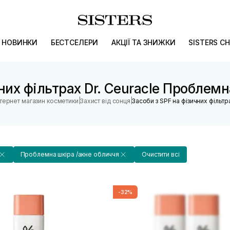
НОВИНКИ
БЕСТСЕЛЕРИ
АКЦІЇ ТА ЗНИЖКИ
SISTERS CH
них фільтрах Dr. Ceuracle Проблем
|
|
нтернет магазин косметики
Захист від сонця
Засоби з SPF на фізичних фільтр
Проблемна шкіра /акне обличчя
Очистити всі
-32%