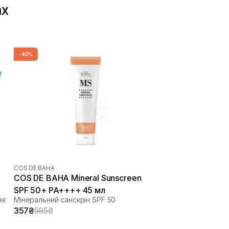
ах
-40%
COS DE BAHA
COS DE BAHA Mineral Sunscreen
SPF 50+ PA++++ 45 мл
ня
Мінеральний санскрін SPF 50
357₴
595₴