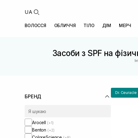
UA
ВОЛОССЯ
ОБЛИЧЧЯ
ТІЛО
ДІМ
МЕРЧ
Засоби з SPF на фізич
І
Dr. Ceuracle
БРЕНД
Arocell
(+1)
Benton
(+2)
ColoreScience
(+8)