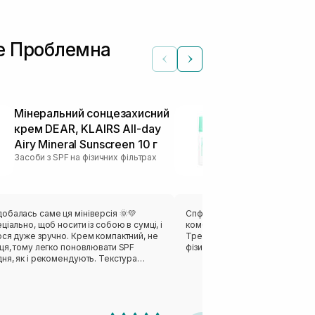
le Проблемна
Мінеральний сонцезахисний
Мінеральний
крем DEAR, KLAIRS All-day
крем DEAR, 
Airy Mineral Sunscreen 10 г
Airy Mineral 
Засоби з SPF на фізичних фільтрах
Засоби з SPF на 
обалась саме ця мініверсія 🌞💛
Спф мені підійшов, так як я маю
ціально, щоб носити із собою в сумці, і
комбіновану і чутливу, схильн
ося дуже зручно. Крем компактний, не
Треба час щоб гарно поглинавс
ця, тому легко поновлювати SPF
фізичних фільтрах і має щільну
ня, як і рекомендують. Текстура
швидко вбирається, не липне й не
лої маски. У мене чутлива шкіра,
 висипань, і жодних негативних
 було. Навпаки, обличчя виглядає
им, а жирний блиск з'являється менше.