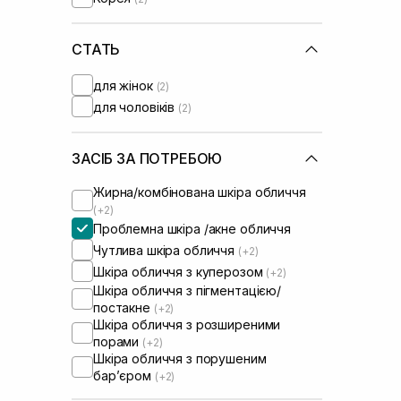
СТАТЬ
для жінок
(2)
для чоловіків
(2)
ЗАСІБ ЗА ПОТРЕБОЮ
Жирна/комбінована шкіра обличчя
(+2)
Проблемна шкіра /акне обличчя
Чутлива шкіра обличчя
(+2)
Шкіра обличчя з куперозом
(+2)
Шкіра обличчя з пігментацією/
постакне
(+2)
Шкіра обличчя з розширеними
порами
(+2)
Шкіра обличчя з порушеним
барʼєром
(+2)