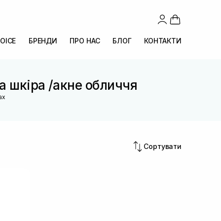
OICE
БРЕНДИ
ПРО НАС
БЛОГ
КОНТАКТИ
на шкіра /акне обличчя
ах
Сортувати