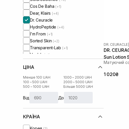
Cos De Baha
(+1)
Dear, Klairs
(+4)
Dr. Ceuracle
HydroPeptide
(+4)
I'm From
(+1)
Sorted Skin
(+2)
DR. CEURACLE
|
Transparent-Lab
(+1)
DR. CEURAC
Usolab
(+1)
Sun Lotion
Матуючий с
ЦІНА
1 020₴
Менше 100 UAH
1000 – 2000 UAH
100 – 500 UAH
2000 – 5000 UAH
500 – 1000 UAH
Більше 5000 UAH
Від
До
КРАЇНА
Корея
(2)