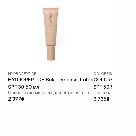
HYDROPEPTIDE
COLORESCIENCE
|
COLOR
HYDROPEPTIDE Solar Defense Tinted
COLORESCIENCE Fa
SPF 30 50 мл
SPF 50 55 мл (Fair
Сонцезахисний крем для обличчя з тонуючим ефектом
2 377₴
3 735₴