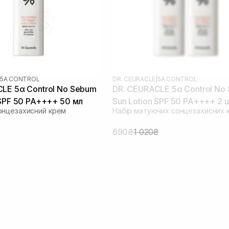
5Α CONTROL
DR. CEURACLE
|
5Α CONTROL
LE 5α Control No Sebum
DR. CEURACLE 5α Control No
 SPF 50 PA++++ 50 мл
Sun Lotion SPF 50 PA++++ 2 
онцезахисний крем
Набір матуючих сонцезахисних 
(термін до 09.04.2026)
690₴
1 020₴