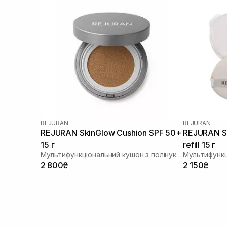
REJURAN
REJURAN
REJURAN SkinGlow Cushion SPF 50+
REJURAN Sk
15 г
refill 15 г
Мультифункціональний кушон з полінуклеотидами
2 800₴
2 150₴