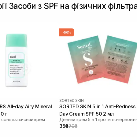
ії Засоби з SPF на фізичних фільтр
-50%
SORTED SKIN
Mineral
SORTED SKIN 5 in 1 Anti-Redness
10 г
Day Cream SPF 50 2 мл
 сонцезахисний крем
Денний крем 5 в 1 проти почервонін
35₴
70₴