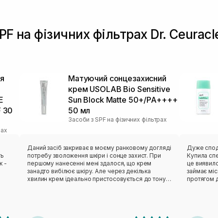
SPF на фізичних фільтрах Dr. Ceurac
я
Матуючий сонцезахисний
крем USOLAB Bio Sensitive
E
Sun Block Matte 50+/PA++++
F 30
50 мл
Засоби з SPF на фізичних фільтрах
рах
Даний засіб закриває в моєму ранковому догляді
Дуже спод
ть
потребу зволоження шкіри і сонце захист. При
Купила спе
к -
першому нанесенні мені здалося, що крем
це виявил
занадто вибілює шкіру. Але через декілька
займає міс
хвилин крем ідеально пристосовується до тону
протягом д
же
шкіри. Ідеально лягає, не створює ефекту плівки,
легенька, 
надає здорового сяйва. Має достатньо щільну
залишає бі
консистенцію білого кольору без яскраво
схильна до
вираженого запаху. Для комбінованої шкіри
реакцій не
підійшов ідеально.
більш свіж