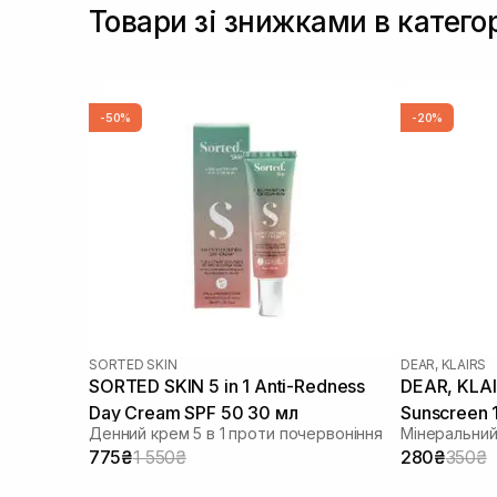
Товари зі знижками в категор
-50%
-20%
SORTED SKIN
DEAR, KLAIRS
SORTED SKIN 5 in 1 Anti-Redness
DEAR, KLAIRS All-day Airy 
Day Cream SPF 50 30 мл
Sunscreen 
Денний крем 5 в 1 проти почервоніння
Мінеральний
775₴
1 550₴
280₴
350₴