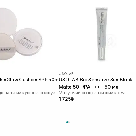
USOLAB
inGlow Cushion SPF 50+
USOLAB Bio Sensitive Sun Block
Matte 50+/PA++++ 50 мл
Мультифункціональний кушон з полінуклеотидами
Матуючий сонцезахисний крем
1 725₴