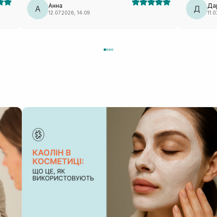
Анна
Да
А
Для поїзд
Д
12.07.2026, 14:09
11.0
— ідеальн