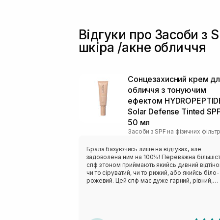
Відгуки про Засоби з 
шкіра /акне обличчя
Сонцезахисний крем дл
обличчя з тонуючим
ефектом HYDROPEPTID
Solar Defense Tinted SP
50 мл
Засоби з SPF на фізичних фільт
Брала базуючись лише на відгуках, але
задоволена ним на 100%! Переважна більшіс
спф з тоном приймають якийсь дивний відтіно
чи то сіруватий, чи то рижий, або якийсь біло-
рожевий. Цей спф має дуже гарний, рівний,
напівпрозорий тон, чому я дуже рада! Не ду
люблю на щодень тональні. Не важкий, не
жирнить, не липкий. Просто ідеальний! Буду
купувати ще❤️