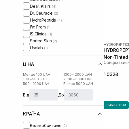
Dear, Klairs
(4)
Dr. Ceuracle
(2)
HydroPeptide
(4)
I'm From
(1)
IS Clinical
(1)
Sorted Skin
(2)
HYDROPEPTID
Usolab
(1)
HYDROPEPTI
Non-Tinted
Сонцезахисн
ЦІНА
1 032₴
Менше 100 UAH
1000 – 2000 UAH
100 – 500 UAH
2000 – 5000 UAH
500 – 1000 UAH
Більше 5000 UAH
Від
До
ВИБІР ІЛОНИ
КРАЇНА
Великобританія
(2)