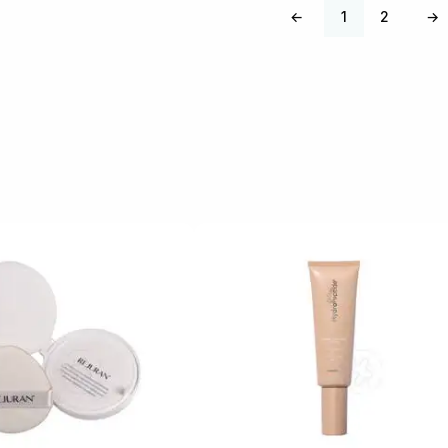
←
1
2
→