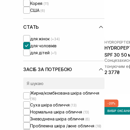
Корея
(11)
США
(6)
СТАТЬ
для жінок
(+34)
HYDROPEPTID
для чоловіків
HYDROPEPTI
для дітей
(+1)
SPF 30 50 
Сонцезахисн
тонуючим е
ЗАСІБ ЗА ПОТРЕБОЮ
2 377₴
Жирна/комбінована шкіра обличчя
(16)
-20%
Суха шкіра обличчя
(13)
ВИБІР ОКСАН
Нормальна шкіра обличчя
(13)
Зневоднена шкіра обличчя
(6)
Проблемна шкіра /акне обличчя
(18)