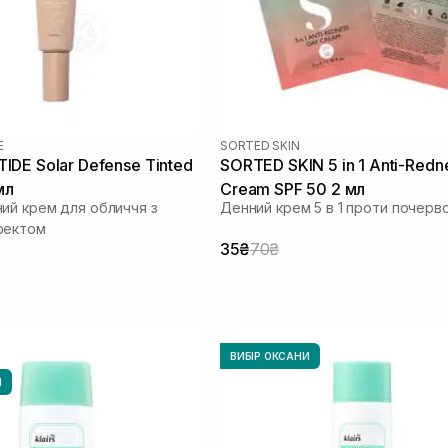
E
SORTED SKIN
DE Solar Defense Tinted
SORTED SKIN 5 in 1 Anti-Redn
мл
Cream SPF 50 2 мл
ий крем для обличчя з
Денний крем 5 в 1 проти почерв
фектом
35₴
70₴
ВИБІР ОКСАНИ
И