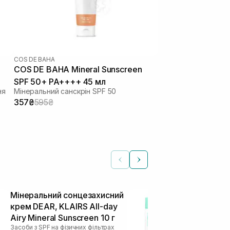
COS DE BAHA
COS DE BAHA Mineral Sunscreen
SPF 50+ PA++++ 45 мл
ня
Мінеральний санскрін SPF 50
357₴
595₴
Мінеральний сонцезахисний
Мінеральний
крем DEAR, KLAIRS All-day
крем DEAR, 
Airy Mineral Sunscreen 10 г
Airy Mineral 
Засоби з SPF на фізичних фільтрах
Засоби з SPF на 