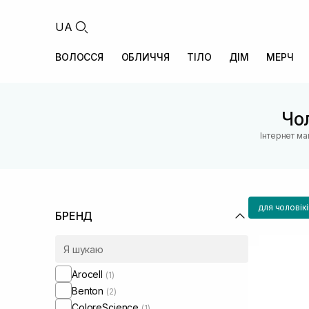
UA
ВОЛОССЯ
ОБЛИЧЧЯ
ТІЛО
ДІМ
МЕРЧ
Чол
Інтернет ма
для чоловікі
БРЕНД
Arocell
(1)
Benton
(2)
ColoreScience
(1)