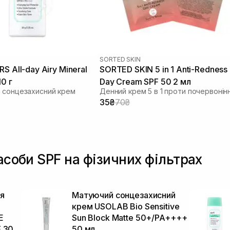
SORTED SKIN
Mineral
SORTED SKIN 5 in 1 Anti-Redness
10 г
Day Cream SPF 50 2 мл
 сонцезахисний крем
Денний крем 5 в 1 проти почервонін
35₴
70₴
засоби SPF на фізичних фільтрах
я
Матуючий сонцезахисний
крем USOLAB Bio Sensitive
E
Sun Block Matte 50+/PA++++
F 30
50 мл