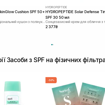
HYDROPEPTIDE
inGlow Cushion SPF 50+
HYDROPEPTIDE Solar Defense Ti
SPF 30 50 мл
Мультифункціональний кушон з полінуклеотидами
2 377₴
ії Засоби з SPF на фізичних фільтр
-50%