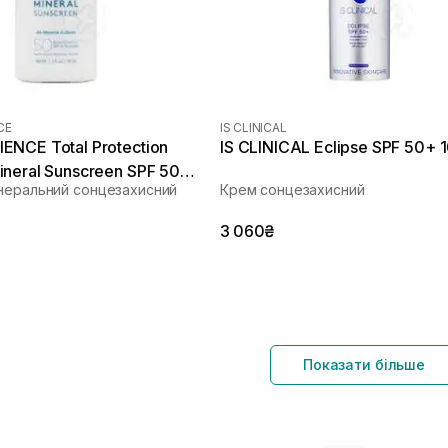
CE
IS CLINICAL
NCE Total Protection
IS CLINICAL Eclipse SPF 50+ 1
neral Sunscreen SPF 50
неральний сонцезахисний
Крем сонцезахисний
3 060₴
Показати більше