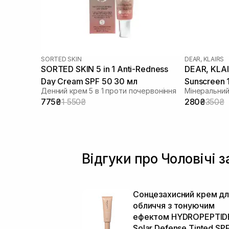
SORTED SKIN
DEAR, KLAIRS
SORTED SKIN 5 in 1 Anti-Redness
DEAR, KLAIRS All-day Airy 
Day Cream SPF 50 30 мл
Sunscreen 
Денний крем 5 в 1 проти почервоніння
Мінеральний
775₴
1 550₴
280₴
350₴
Відгуки про Чоловічі 
Сонцезахисний крем дл
обличчя з тонуючим
ефектом HYDROPEPTID
Solar Defense Tinted SP