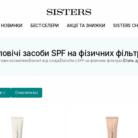
НОВИНКИ
БЕСТСЕЛЕРИ
АКЦІЇ ТА ЗНИЖКИ
SISTERS CH
овічі засоби SPF на фізичних філь
|
|
|
газин косметики
Захист від сонця
Засоби з SPF на фізичних фільтрах
Стать: 
в
Очистити всі