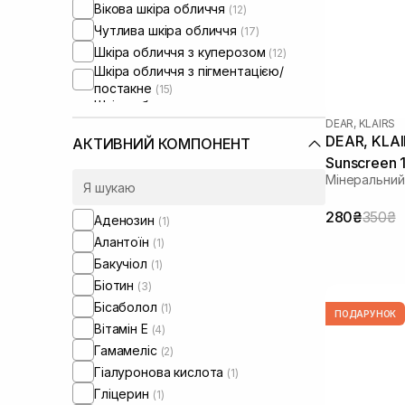
Вікова шкіра обличчя
(12)
Чутлива шкіра обличчя
(17)
Шкіра обличчя з куперозом
(12)
Шкіра обличчя з пігментацією/
постакне
(15)
Шкіра обличчя з розширеними
порами
DEAR, KLAIRS
(14)
DEAR, KLAIRS All-day Airy 
Шкіра обличчя з порушеним
АКТИВНИЙ КОМПОНЕНТ
барʼєром
(9)
Sunscreen 1
Шкіра обличчя з порушеним
Мінеральний
мікробіомом
(7)
280₴
350₴
Аденозин
(1)
Алантоїн
(1)
Бакучіол
(1)
Біотин
(3)
Бісаболол
(1)
ПОДАРУНОК
Вітамін Е
(4)
Гамамеліс
(2)
Гіалуронова кислота
(1)
Гліцерин
(1)