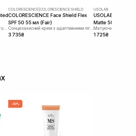
COLORESCIENCE
|
COLORESCIENCE SHIELD
USOLAB
nted
COLORESCIENCE Face Shield Flex
USOLAB Bio Sensit
SPF 50 55 мл (Fair)
Matte 50+/PA+++
Сонцезахисний крем для обличчя з тонуючим ефектом
Сонцезахисний крем з адаптивними пігментами
Матуючий сонцезах
3 735₴
1 725₴
ах
-40%