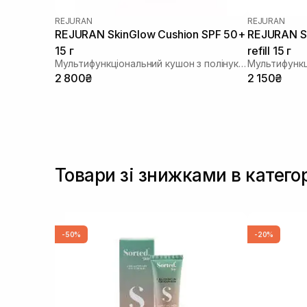
REJURAN
REJURAN
REJURAN SkinGlow Cushion SPF 50+
REJURAN Sk
15 г
refill 15 г
Мультифункціональний кушон з полінуклеотидами
2 800₴
2 150₴
Товари зі знижками в категор
-50%
-20%