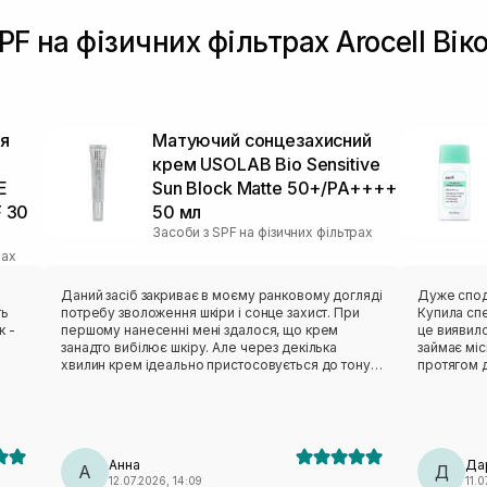
PF на фізичних фільтрах Arocell Вік
я
Матуючий сонцезахисний
крем USOLAB Bio Sensitive
E
Sun Block Matte 50+/PA++++
F 30
50 мл
Засоби з SPF на фізичних фільтрах
рах
Даний засіб закриває в моєму ранковому догляді
Дуже спод
ть
потребу зволоження шкіри і сонце захист. При
Купила спе
к -
першому нанесенні мені здалося, що крем
це виявил
занадто вибілює шкіру. Але через декілька
займає міс
хвилин крем ідеально пристосовується до тону
протягом д
же
шкіри. Ідеально лягає, не створює ефекту плівки,
легенька, 
надає здорового сяйва. Має достатньо щільну
залишає бі
консистенцію білого кольору без яскраво
схильна до
вираженого запаху. Для комбінованої шкіри
реакцій не
підійшов ідеально.
більш свіж
Анна
Да
А
Для поїзд
Д
12.07.2026, 14:09
11.0
— ідеальн