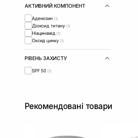
Шкіра обличчя з порушеним
АКТИВНИЙ КОМПОНЕНТ
барʼєром
(+1)
Шкіра обличчя з порушеним
Аденозин
(1)
мікробіомом
(+1)
Діоксид титану
(1)
Ніацинамід
(1)
Оксид цинку
(1)
РІВЕНЬ ЗАХИСТУ
SPF 50
(1)
Рекомендовані товари