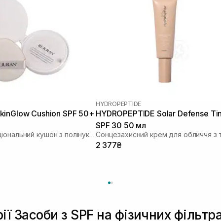
HYDROPEPTIDE
inGlow Cushion SPF 50+
HYDROPEPTIDE Solar Defense Ti
SPF 30 50 мл
Мультифункціональний кушон з полінуклеотидами
2 377₴
ії Засоби з SPF на фізичних фільтр