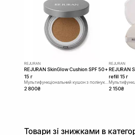
REJURAN
REJURAN
REJURAN SkinGlow Cushion SPF 50+
REJURAN Sk
15 г
refill 15 г
Мультифункціональний кушон з полінуклеотидами
2 800₴
2 150₴
Товари зі знижками в категор