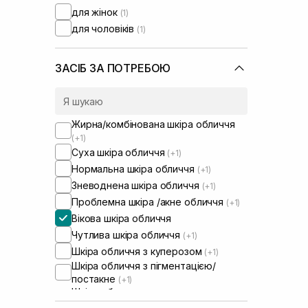
для жінок
(1)
для чоловіків
(1)
ЗАСІБ ЗА ПОТРЕБОЮ
Жирна/комбінована шкіра обличчя
(+1)
Суха шкіра обличчя
(+1)
Нормальна шкіра обличчя
(+1)
Зневоднена шкіра обличчя
(+1)
Проблемна шкіра /акне обличчя
(+1)
Вікова шкіра обличчя
Чутлива шкіра обличчя
(+1)
Шкіра обличчя з куперозом
(+1)
Шкіра обличчя з пігментацією/
постакне
(+1)
Шкіра обличчя з розширеними
порами
(+1)