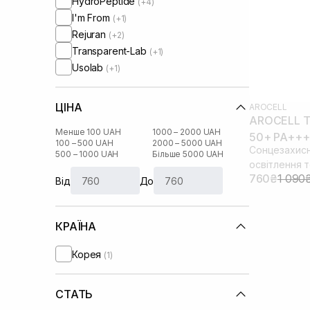
HydroPeptide
(+4)
I'm From
(+1)
Rejuran
(+2)
Transparent-Lab
(+1)
Usolab
(+1)
ЦІНА
AROCELL
AROCELL To
Менше 100 UAH
1000 – 2000 UAH
50+ PA+++
100 – 500 UAH
2000 – 5000 UAH
Сонцезахисн
500 – 1000 UAH
Більше 5000 UAH
освітлення 
760₴
1 090
Від
До
КРАЇНА
Корея
(1)
СТАТЬ