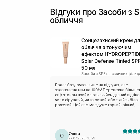
Відгуки про Засоби з S
обличчя
Сонцезахисний крем дл
обличчя з тонуючим
ефектом HYDROPEPTID
Solar Defense Tinted SP
50 мл
Засоби з SPF на фізичних фільт
Брала базуючись лише на відгуках, але
задоволена ним на 100%! Переважна більшіс
спф з тоном приймають якийсь дивний відтіно
чи то сіруватий, чи то рижий, або якийсь біло-
рожевий. Цей спф має дуже гарний, рівний,
напівпрозорий тон, чому я дуже рада! Не ду
люблю на щодень тональні. Не важкий, не
жирнить, не липкий. Просто ідеальний! Буду
купувати ще❤️
Ольга
О
27.07.2026, 15:29