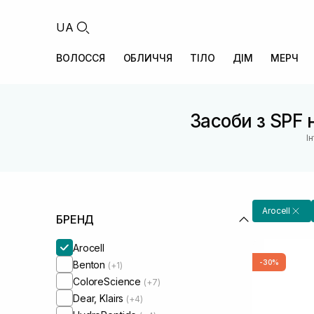
UA
ВОЛОССЯ
ОБЛИЧЧЯ
ТІЛО
ДІМ
МЕРЧ
Засоби з SPF 
І
Arocell
БРЕНД
Arocell
-30%
Benton
(+1)
ColoreScience
(+7)
Dear, Klairs
(+4)