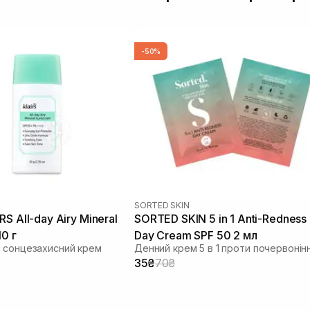
-50%
SORTED SKIN
Mineral
SORTED SKIN 5 in 1 Anti-Redness
10 г
Day Cream SPF 50 2 мл
 сонцезахисний крем
Денний крем 5 в 1 проти почервонін
35₴
70₴