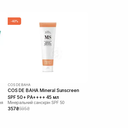
-40%
COS DE BAHA
COS DE BAHA Mineral Sunscreen
SPF 50+ PA++++ 45 мл
ня
Мінеральний санскрін SPF 50
357₴
595₴