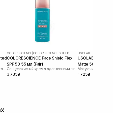
COLORESCIENCE
|
COLORESCIENCE SHIELD
USOLAB
nted
COLORESCIENCE Face Shield Flex
USOLAB Bio Sensit
SPF 50 55 мл (Fair)
Matte 50+/PA+++
Сонцезахисний крем для обличчя з тонуючим ефектом
Сонцезахисний крем з адаптивними пігментами
Матуючий сонцезах
3 735₴
1 725₴
ах