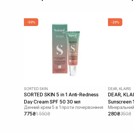
-50%
-20%
SORTED SKIN
DEAR, KLAIRS
SORTED SKIN 5 in 1 Anti-Redness
DEAR, KLAIRS All-day Airy 
Day Cream SPF 50 30 мл
Sunscreen 
Денний крем 5 в 1 проти почервоніння
Мінеральний
775₴
1 550₴
280₴
350₴