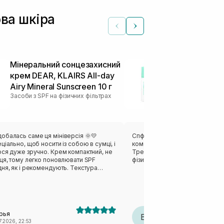
ова шкіра
Мінеральний сонцезахисний
Мінеральний
крем DEAR, KLAIRS All-day
крем DEAR, 
Airy Mineral Sunscreen 10 г
Airy Mineral 
Засоби з SPF на фізичних фільтрах
Засоби з SPF на 
обалась саме ця мініверсія 🌞💛
Спф мені підійшов, так як я маю
ціально, щоб носити із собою в сумці, і
комбіновану і чутливу, схильн
ося дуже зручно. Крем компактний, не
Треба час щоб гарно поглинавс
ця, тому легко поновлювати SPF
фізичних фільтрах і має щільну
ня, як і рекомендують. Текстура
швидко вбирається, не липне й не
лої маски. У мене чутлива шкіра,
 висипань, і жодних негативних
 було. Навпаки, обличчя виглядає
им, а жирний блиск з'являється менше.
рья
Вікторія
ок або просто на кожен день у сумочку
В
7.2026, 22:53
30.06.2026, 23:03
ий формат ☀️👜