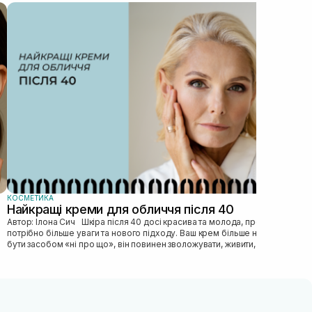
КОС
Як
Автор: Ілона Сич
зас
прав
пі...
КОСМЕТИКА
Найкращі креми для обличчя після 40
Автор: Ілона Сич Шкіра після 40 досі красива та молода, просто їй
потрібно більше уваги та нового підходу. Ваш крем більше не може
бути засобом «ні про що», він повинен зволожувати, живити, покр...