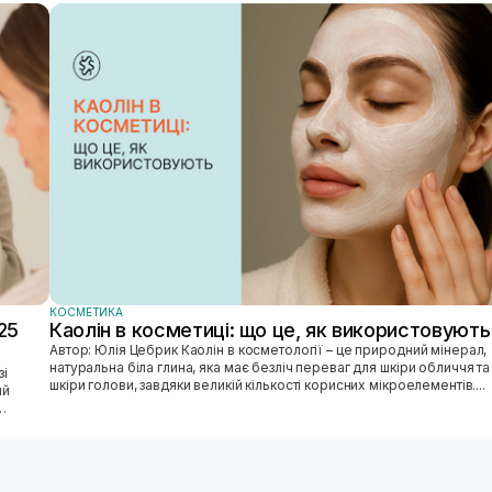
КОСМЕТИКА
25
Каолін в косметиці: що це, як використовують
Автор: Юлія Цебрик Каолін в косметології – це природний мінерал,
натуральна біла глина, яка має безліч переваг для шкіри обличчя та
шкіри голови, завдяки великій кількості корисних мікроелементів....
ий