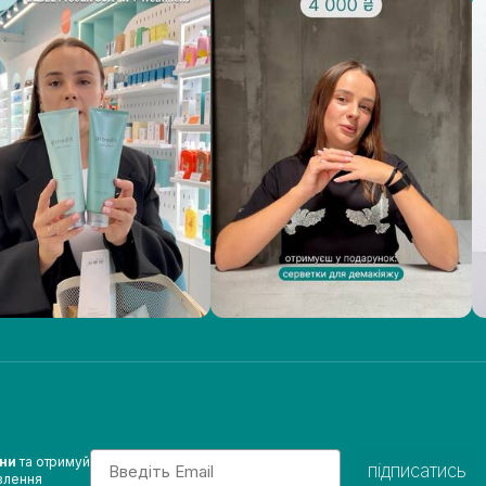
Email
ини
та отримуй
підписатись
влення