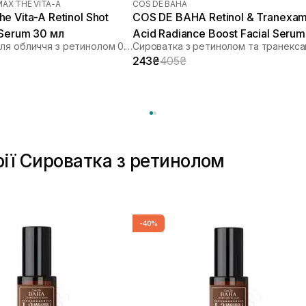
MAX THE VITA-A
COS DE BAHA
e Vita-A Retinol Shot
COS DE BAHA Retinol & Tranexam
 Serum 30 мл
Acid Radiance Boost Facial Serum
Сироватка для обличчя з ретинолом 0.1% і пептидами
30 мл
243₴
405₴
рії Сироватка з ретинолом
-40%