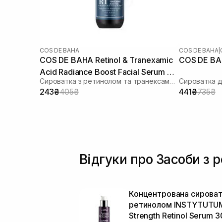
COS DE BAHA
COS DE BAHA
|
COS DE BAHA Retinol & Tranexamic
Acid Radiance Boost Facial Serum RT
Сироватка з ретинолом та транексамовою кислотою
30 мл
243₴
405₴
441₴
735₴
Відгуки про Засоби з
Концентрована сироват
ретинолом INSTYTUTUM
Strength Retinol Serum 3