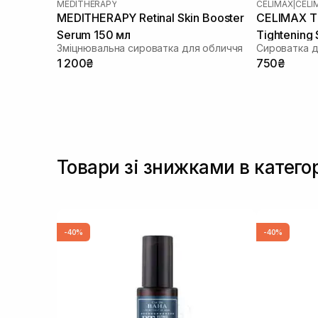
MEDITHERAPY
CELIMAX
|
CELI
MEDITHERAPY Retinal Skin Booster
CELIMAX Th
Serum 150 мл
Tightening
Зміцнювальна сироватка для обличчя
1 200₴
750₴
Товари зі знижками в катего
-40%
-40%