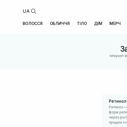
UA
ВОЛОССЯ
ОБЛИЧЧЯ
ТІЛО
ДІМ
МЕРЧ
З
Інтернет 
Ретинол
Ретинол — 
форм рети
через рого
працює з п