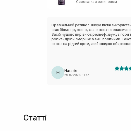
Сироватка з ретинолом
Преміальний ретинол. Шкіра після використа
стає більш пружною, «налитою» та еластично
Засіб чудово вирівнює рельєф, звужує пори 
робить дрібні зморшки менш помітними. Текс
схожа на рідкий крем, який швидко вбираєтьс
не залишає відчуття липкості. Завдяки сквалан
гіалуроновій кислоті у складі цей ретинол не
сушить шкіру, як класичний ретинол.
Наталія
Н
29.07.2026, 11:47
Статті