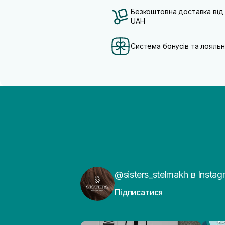
Безкоштовна доставка від
UAH
Система бонусів та лояльн
@sisters_stelmakh в Instag
Підписатися