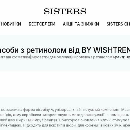
НОВИНКИ
БЕСТСЕЛЕРИ
АКЦІЇ ТА ЗНИЖКИ
SISTERS CH
асоби з ретинолом від BY WISHTRE
|
|
|
магазин косметики
Сироватки для обличчя
Сироватка з ретинолом
Бренд: By
це класична форма вітаміну А, універсальний і потужний компонент. Має 
ноїдів, тому виробники використовують метод інкапсуляції — поміщають
вий шар шкіри і мінімізує реакції. Прискорює оновлення клітин, стимулю
ігментацією. Підходить для всіх типів шкіри, для корекції вікових змін, акне