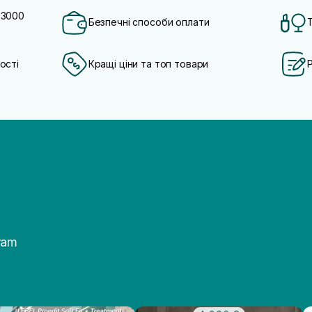
 3000
Безпечні способи оплати
ості
Кращі ціни та топ товари
ram