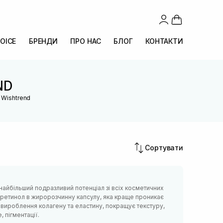
OICE
БРЕНДИ
ПРО НАС
БЛОГ
КОНТАКТИ
ND
 Wishtrend
Сортувати
найбільший подразливий потенціал зі всіх косметичних
 ретинол в жиророзчинну капсулу, яка краще проникає
є вироблення колагену та еластину, покращує текстуру,
, пігментації.