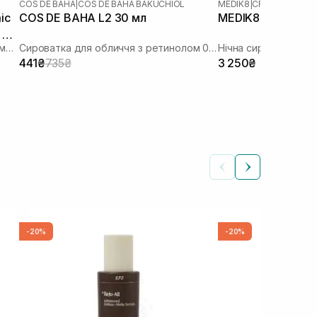
COS DE BAHA
|
COS DE BAHA BAKUCHIOL
MEDIK8
|
CRYSTAL RETI
ic
COS DE BAHA L2 30 мл
MEDIK8 Crystal Ret
 RT
Сироватка з ретинолом та транексамовою кислотою
Сироватка для обличчя з ретинолом 0,5% та бакучіолом 2%
441₴
735₴
3 250₴
-20%
-20%