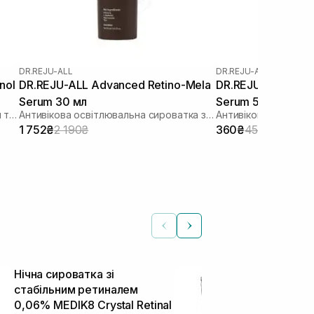
DR.REJU-ALL
DR.REJU-ALL
DR.REJU-ALL Advanced Retino-Mela
DR.REJU-ALL Adva
Serum 30 мл
Serum 5 мл
Сироватка для обличчя з ретинолом та бакучіолом
Антивікова освітлювальна сироватка з ретиноїдом та транексамовою кислотою
1 752₴
2 190₴
360₴
450₴
Нічна сироватка зі
Нічна сирова
стабільним ретиналем
стабільним 
0,06% MEDIK8 Crystal Retinal
0,01% MEDIK8