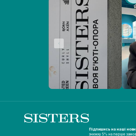
Підпишись на наші нов
знижку 5% на перше замо