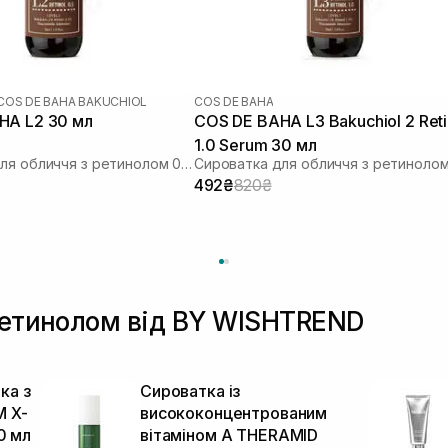
COS DE BAHA BAKUCHIOL
COS DE BAHA
COS DE BAHA L2 30 мл
COS DE BAHA L3 Bakuchiol 2 Retinol
1.0 Serum 30 мл
Сироватка для обличчя з ретинолом 0,5% та бакучіолом 2%
492₴
820₴
 ретинолом від BY WISHTREND
ка з
Сироватка із
 X-
висококонцентрованим
0 мл
вітаміном A THERAMID