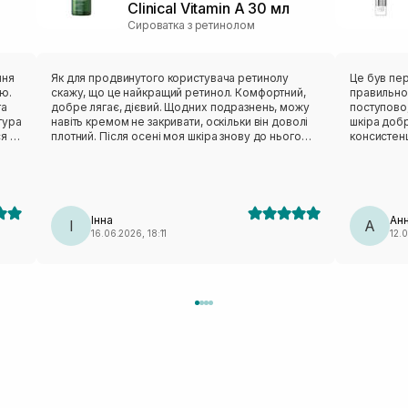
Clinical Vitamin A 30 мл
Сироватка з ретинолом
ння
Як для продвинутого користувача ретинолу
Це був пе
ю.
скажу, що це найкращий ретинол. Комфортний,
правильно,
та
добре лягає, дієвий. Щодних подразнень, можу
поступово,
тура
навіть кремом не закривати, оскільки він доволі
шкіра добр
я і
плотний. Після осені моя шкіра знову до нього
консистенц
у та
«звикала», але після адаптації користуюся
помітила, 
кожний вечір. Вже друга пляшечка. Такої сяючої,
звузились,
«дзеркальної» шкіри не було в мене давно, тож
освітлилас
засіб можу радити жирній шкірі з висипаннями та
виключила 
комедонами.
користуват
Інна
Ан
І
А
16.06.2026, 18:11
12.