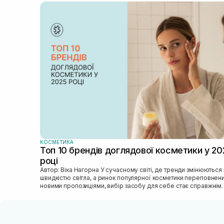
КОСМЕТИКА
Топ 10 брендів доглядової косметики у 20
році
Автор: Віка Нагорна У сучасному світі, де тренди змінюються зі
швидкістю світла, а ринок популярної косметики переповнен
новими пропозиціями, вибір засобу для себе стає справжнім
викликом. 2025 р...