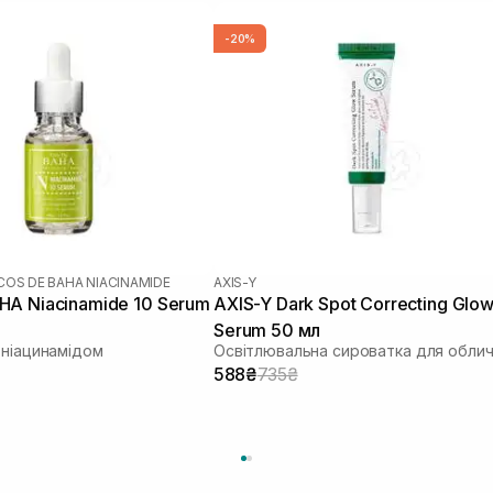
-20%
COS DE BAHA NIACINAMIDE
AXIS-Y
A Niacinamide 10 Serum
AXIS-Y Dark Spot Correcting Glo
Serum 50 мл
 ніацинамідом
Освітлювальна сироватка для обли
588₴
735₴