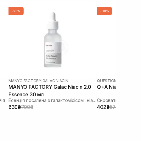
-20%
-30%
MANYO FACTORY
|
GALAC NIACIN
QUESTION AND ANSWE
w
MANYO FACTORY Galac Niacin 2.0
Q+A Niacinamide 
Essence 30 мл
ччя
Есенція посилена з галактомісісом і ніацинамідом
Сироватка з ніацин
639₴
799₴
402₴
574₴