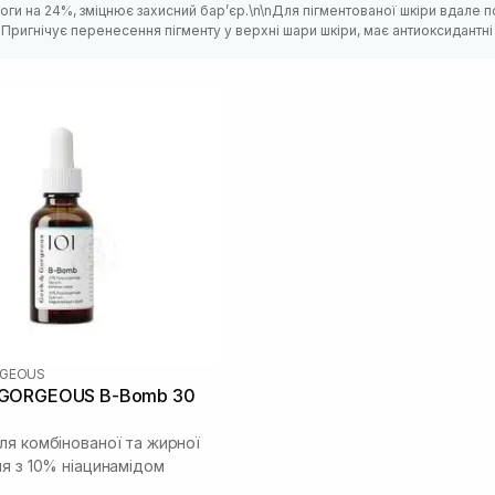
логи на 24%, зміцнює захисний барʼєр.\n\nДля пігментованої шкіри вдале
Пригнічує перенесення пігменту у верхні шари шкіри, має антиоксидантні 
RGEOUS
 GORGEOUS B-Bomb 30
ля комбінованої та жирної
чя з 10% ніацинамідом