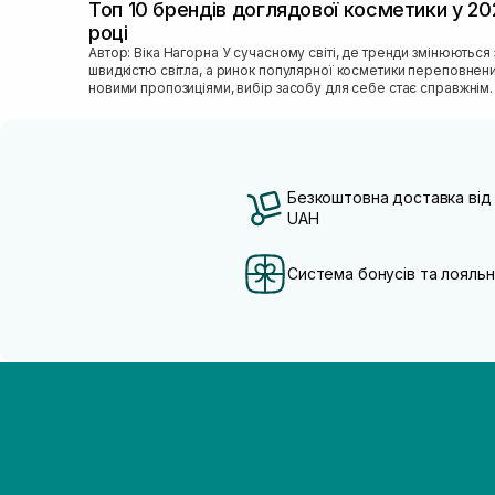
Топ 10 брендів доглядової косметики у 20
році
Автор: Віка Нагорна У сучасному світі, де тренди змінюються зі
швидкістю світла, а ринок популярної косметики переповнен
новими пропозиціями, вибір засобу для себе стає справжнім
викликом. 2025 р...
Безкоштовна доставка від
UAH
Система бонусів та лояльн