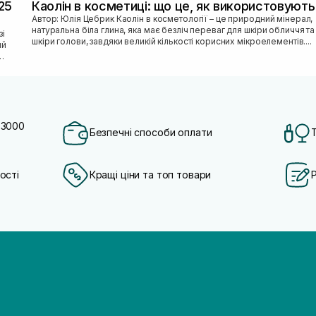
25
Каолін в косметиці: що це, як використовують
Автор: Юлія Цебрик Каолін в косметології – це природний мінерал,
натуральна біла глина, яка має безліч переваг для шкіри обличчя та
шкіри голови, завдяки великій кількості корисних мікроелементів....
ий
 3000
Безпечні способи оплати
ості
Кращі ціни та топ товари