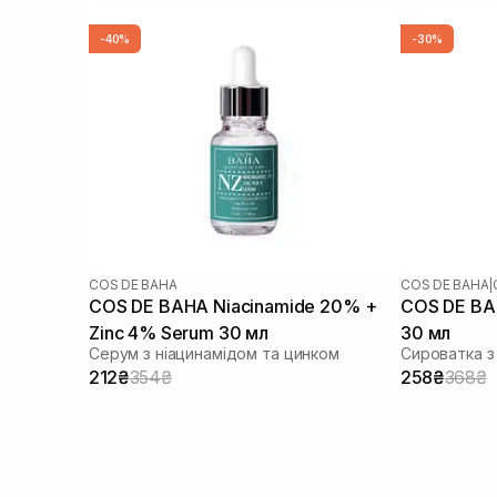
-40%
-30%
COS DE BAHA
COS DE BAHA
|
COS DE BAHA Niacinamide 20% +
COS DE BAH
Zinc 4% Serum 30 мл
30 мл
Серум з ніацинамідом та цинком
Сироватка з
212₴
354₴
258₴
368₴