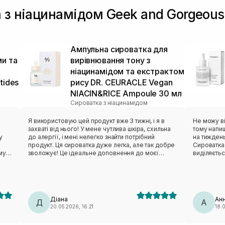
а з ніацинамідом Geek and Gorgeou
Ампульна сироватка для
ми та
вирівнювання тону з
ніацинамідом та екстрактом
tides
рису DR. CEURACLE Vegan
NIACIN&RICE Ampoule 30 мл
Сироватка з ніацинамідом
.
Я використовую цей продукт вже 3 тижні, і я в
Не можу ві
захваті від нього! У мене чутлива шкіра, схильна
тому напи
у
до алергії, і мені нелегко знайти потрібний
на тиждень
продукт. Ця сироватка дуже легка, але так добре
Сироватка
у).
зволожує! Це ідеальне доповнення до моєї
виділяєтьс
і на
ранкової процедури. Аромат нейтральний і
пудрити о
.
ідеально поєднується з іншими продуктами,
не скочується, все
такими як макіяж або сонцезахисний
якщо жирна
крем.зручний дизайн флакона та піпетки, що
рахунок і
.
дозволяє використовувати засіб до останньої
відповіді 
Діана
Ан
краплі.після використання шкіра виглядає
Д
схемі є ще
А
20.05.2026, 16:21
18.
ься
«відпочилою», свіжою та отримує здорове сяйво
помітний р
суха
(ефект glow).