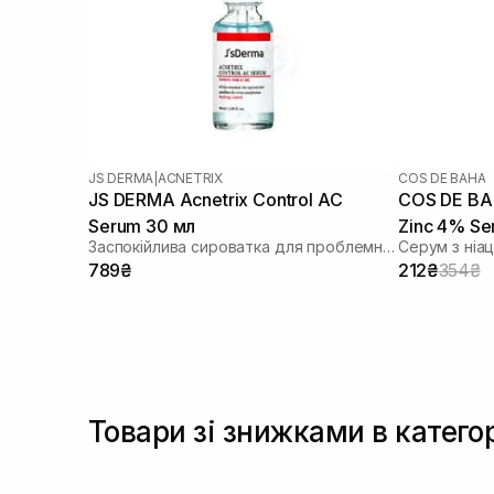
JS DERMA
|
ACNETRIX
COS DE BAHA
JS DERMA Acnetrix Control AC
COS DE BA
Serum 30 мл
Zinc 4% Se
Заспокійлива сироватка для проблемної шкіри
Серум з ніа
789₴
212₴
354₴
Товари зі знижками в катего