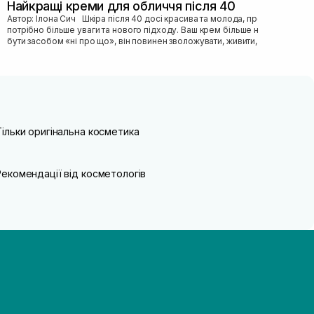
Найкращі креми для обличчя після 40
Автор: Ілона Сич Шкіра після 40 досі красива та молода, просто їй
потрібно більше уваги та нового підходу. Ваш крем більше не може
бути засобом «ні про що», він повинен зволожувати, живити, покр...
Тільки оригінальна косметика
Рекомендації від косметологів