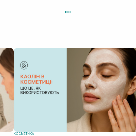
.
ну
о
і
що
КОСМЕТИКА