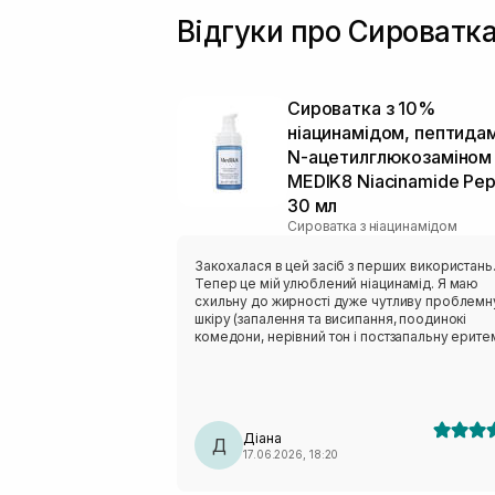
Відгуки про Сироватк
Сироватка з 10%
ніацинамідом, пептида
N-ацетилглюкозаміном
MEDIK8 Niacinamide Pep
30 мл
Сироватка з ніацинамідом
Закохалася в цей засіб з перших використань
Тепер це мій улюблений ніацинамід. Я маю
схильну до жирності дуже чутливу проблемн
шкіру (запалення та висипання, поодинокі
комедони, нерівний тон і постзапальну еритем
Використовую сироватку в ранковому догляд
чисту суху шкіру чи після очисника Сlinisoothe
Текстура рідка, розподіляється легко і добре
поглинається, не скочується (чула, що це
характерно для засобів бренду Allies of Skin)
Діана
Іноді може залишати незначну липкість, проте
Д
17.06.2026, 18:20
після нанесення сонцезахисту її не залишаєт
взагалі, а іноді поглинається повністю і шкіра 