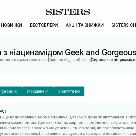
НОВИНКИ
БЕСТСЕЛЕРИ
АКЦІЇ ТА ЗНИЖКИ
SISTERS CH
 з ніацинамідом Geek and Gorgeou
|
|
нтернет магазин косметики
Сироватки для обличчя
Сироватка з ніацинамід
orgeous
Угорщина
Очистити всі
мід
 – це водорозчинна форма вітаміну B3, також відома як нікотинамід. Підход
ачним компонентом. Для схильної до жирності, проблемної шкіри вдале 
 шкірного сала, а також знижує активність бактерій, які провокують акне.
 вугрової висипки.\n\nДля схильної до сухості шкіри вдале поєднання ні