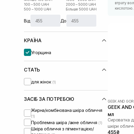
втрату во
100 – 500 UAH
2000 – 5000 UAH
кислотою. 
500 – 1000 UAH
Більше 5000 UAH
Від
До
КРАЇНА
Угорщина
СТАТЬ
для жінок
(1)
ЗАСІБ ЗА ПОТРЕБОЮ
GEEK AND GO
GEEK AND
Жирна/комбінована шкіра обличчя
мл
(1)
Сироватка д
Проблемна шкіра /акне обличчя
(1)
шкіри облич
Шкіра обличчя з пігментацією/
455₴