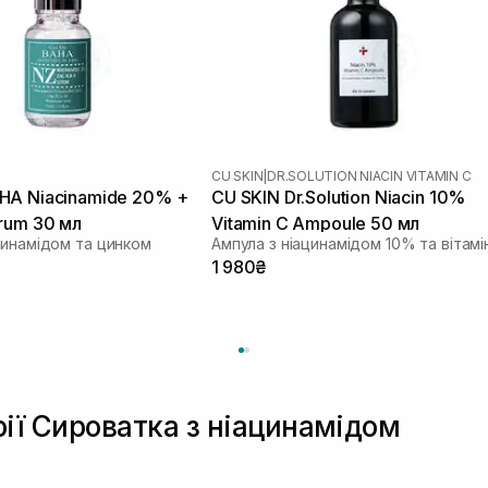
CU SKIN
|
DR.SOLUTION NIACIN VITAMIN C
HA Niacinamide 20% +
CU SKIN Dr.Solution Niacin 10%
rum 30 мл
Vitamin C Ampoule 50 мл
цинамідом та цинком
1 980₴
рії Сироватка з ніацинамідом