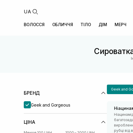
UA
ВОЛОССЯ
ОБЛИЧЧЯ
ТІЛО
ДІМ
МЕРЧ
Сироватка
І
Geek and G
БРЕНД
Geek and Gorgeous
Ніацина
Ніацинамід
багатозад
ЦІНА
вироблення
рубці від
Менше 100 UAH
1000 – 2000 UAH