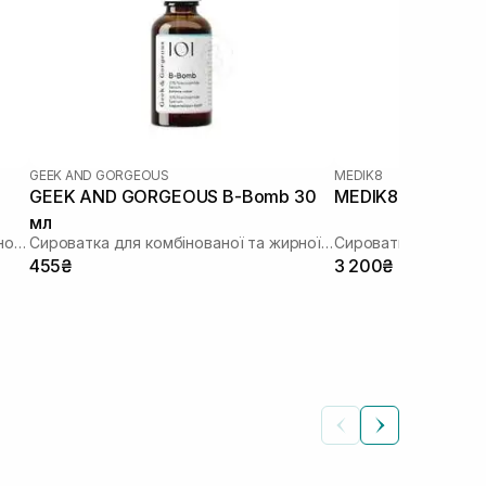
GEEK AND GORGEOUS
MEDIK8
GEEK AND GORGEOUS B-Bomb 30
MEDIK8 Niacinami
мл
Ампула з ніацинамідом 10% та вітаміном С
Сироватка для комбінованої та жирної шкіри обличчя з 10% ніацинамідом
455₴
3 200₴