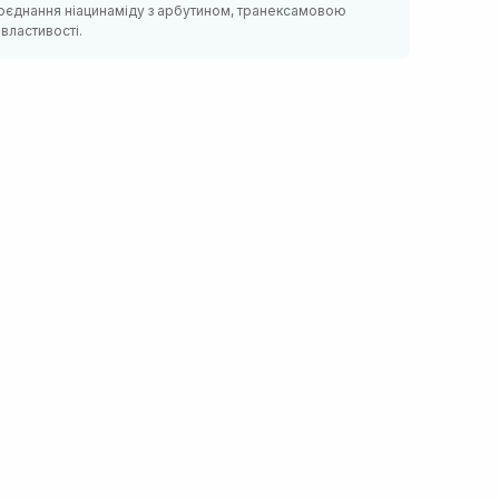
 поєднання ніацинаміду з арбутином, транексамовою
властивості.