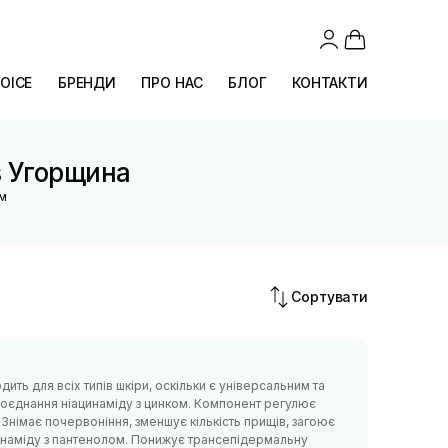
OICE
БРЕНДИ
ПРО НАС
БЛОГ
КОНТАКТИ
s Угорщина
ом
Сортувати
ить для всіх типів шкіри, оскільки є універсальним та
поєднання ніацинаміду з цинком. Компонент регулює
 Знімає почервоніння, зменшує кількість прищів, загоює
ацинаміду з пантенолом. Понижує трансепідермальну