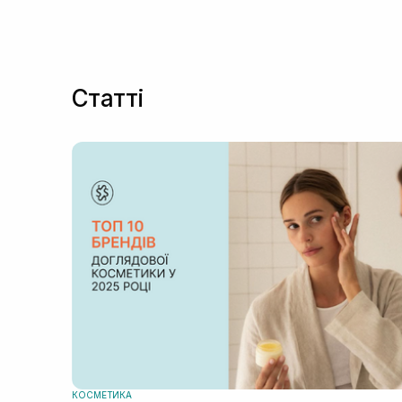
і гладенька. Миттєво надає сяяння, ніби після
кислотного пілінгу. Шкіра сяюча (не жирна, а
саме випромінює сяйво) і натягнута, менше
жирниться протягом дня, що для мене
безсумнівно величезний плюс. Склад - скарб
Працює і з тоном шкіри, постакне світлішають,
зволожує і додатково відновлює шкіру,
Статті
турбується про мікробіом, має антиоксидант
дію, висипання проходять швидше. І візуальн
звужує пори! Сироватка не зовсім бюджетна,
довго приглядалася до неї в доглядовій схем
після консультації і зараз зовсім не шкодую, 
придбала. Дякую❤️
КОСМЕТИКА