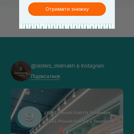
Отримати знижку
@sisters_stelmakh в Instagram
Підписатися