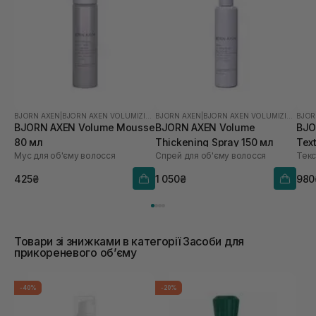
BJORN AXEN
|
BJORN AXEN VOLUMIZING
BJORN AXEN
|
BJORN AXEN VOLUMIZING
BJOR
BJORN AXEN Volume Mousse
BJORN AXEN Volume
BJO
80 мл
Thickening Spray 150 мл
Tex
Мус для об'єму волосся
Спрей для об'єму волосся
425₴
1 050₴
980
Товари зі знижками в категорії Засоби для
прикореневого обʼєму
-40%
-20%