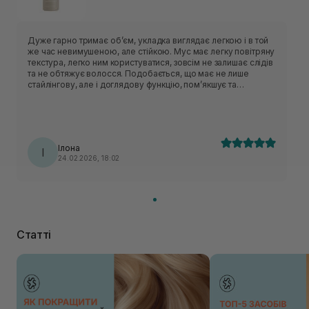
Дуже гарно тримає обʼєм, укладка виглядає легкою і в той
же час невимушеною, але стійкою. Мус має легку повітряну
текстура, легко ним користуватися, зовсім не залишає слідів
та не обтяжує волосся. Подобається, що має не лише
стайлінгову, але і доглядову функцію, помʼякшує та
зволожує пасма.
Ілона
І
24.02.2026, 18:02
Статті