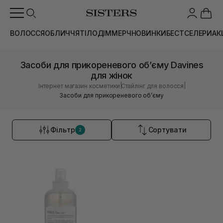
ВОЛОССЯ
ОБЛИЧЧЯ
ТІЛО
ДІМ
МЕРЧ
НОВИНКИ
БЕСТСЕЛЕРИ
АК
Засоби для прикореневого обʼєму Davines
для жінок
|
|
Інтернет магазин косметики
Стайлінг для волосся
Засоби для прикореневого обʼєму
Фільтр
Сортувати
2