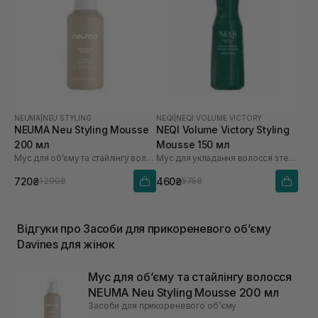
NEUMA
|
NEU STYLING
NEQI
|
NEQI VOLUME VICTORY
NEUMA Neu Styling Mousse
NEQI Volume Victory Styling
200 мл
Mousse 150 мл
Мус для обʼєму та стайлінгу волосся
Мус для укладання волосся з термозахистом
720₴
460₴
1 200₴
575₴
Відгуки про Засоби для прикореневого обʼєму
Davines для жінок
Мус для обʼєму та стайлінгу волосся
NEUMA Neu Styling Mousse 200 мл
Засоби для прикореневого обʼєму