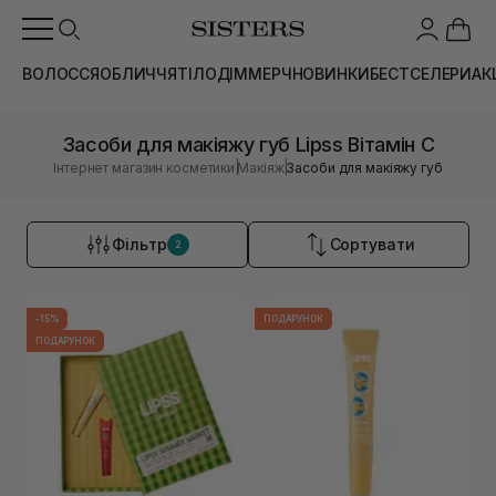
ВОЛОССЯ
ОБЛИЧЧЯ
ТІЛО
ДІМ
МЕРЧ
НОВИНКИ
БЕСТСЕЛЕРИ
АК
Засоби для макіяжу губ Lipss Вітамін C
|
|
Інтернет магазин косметики
Макіяж
Засоби для макіяжу губ
Фільтр
Сортувати
2
-15%
ПОДАРУНОК
ПОДАРУНОК