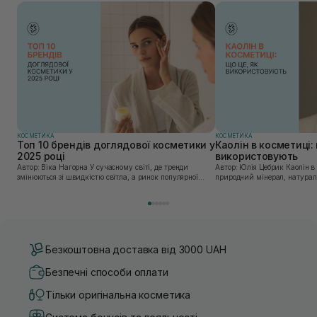
КОСМЕТИКА
КОСМЕТИКА
Топ 10 брендів доглядової косметики у
Каолін в косметиці: 
2025 році
використовують
Автор: Віка Нагорна У сучасному світі, де тренди
Автор: Юлія Цебрик Каолін в косметології – це
змінюються зі швидкістю світла, а ринок популярної
природний мінерал, натураль
косметики переповнений новими пропозиціями, вибір
безліч переваг для шкіри обл
засобу для себе стає справжнім викликом. 2025 р...
завдяки великій кількості ко
Безкоштовна доставка від 3000 UAH
Безпечні способи оплати
Тільки оригінальна косметика