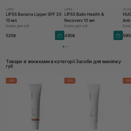
LIPSS
LIPSS
HUG
LIPSS Banana Lipper SPF 20
LIPSS Balm Health &
HUG
10 мл
Recovery 10 мл
Anti
Блиск для губ
Блиск для губ
Блис
Hea
V 5,
520₴
490₴
590
Товари зі знижками в категорії Засоби для макіяжу
губ
-50%
-50%
-20