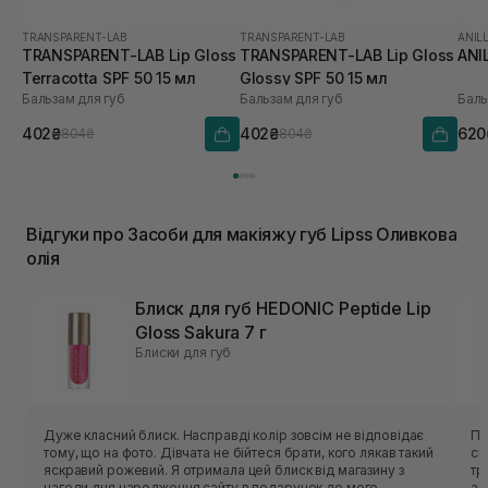
TRANSPARENT-LAB
TRANSPARENT-LAB
ANIL
TRANSPARENT-LAB Lip Gloss
TRANSPARENT-LAB Lip Gloss
ANI
Terracotta SPF 50 15 мл
Glossy SPF 50 15 мл
Бальзам для губ
Бальзам для губ
Баль
402₴
402₴
620
804₴
804₴
Відгуки про Засоби для макіяжу губ Lipss Оливкова
олія
Блиск для губ HEDONIC Peptide Lip
Gloss Sakura 7 г
Блиски для губ
Дуже класний блиск. Насправді колір зовсім не відповідає
По
тому, що на фото. Дівчата не бійтеся брати, кого лякав такий
ск
яскравий рожевий. Я отримала цей блиск від магазину з
тр
нагоди дня народження сайту в подарунок до мого
ал