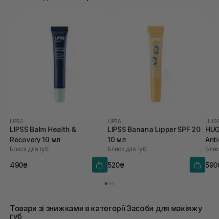
LIPSS
LIPSS
HUG
LIPSS Balm Health &
LIPSS Banana Lipper SPF 20
HUG
Recovery 10 мл
10 мл
Anti
Блиск для губ
Блиск для губ
Блис
Hea
V 5,
490₴
520₴
590
Товари зі знижками в категорії Засоби для макіяжу
губ