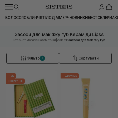
ВОЛОССЯ
ОБЛИЧЧЯ
ТІЛО
ДІМ
МЕРЧ
НОВИНКИ
БЕСТСЕЛЕРИ
АК
Засоби для макіяжу губ Кераміди Lipss
|
|
Інтернет магазин косметики
Макіяж
Засоби для макіяжу губ
Фільтр
Сортувати
2
-15%
ПОДАРУНОК
ПОДАРУНОК