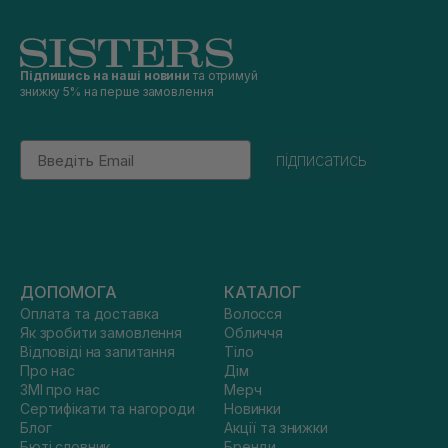
Підпишись на наші новини
та отримуй
знижку 5% на перше замовлення
Email
підписатись
ДОПОМОГА
КАТАЛОГ
Оплата та доставка
Волосся
Як зробити замовлення
Обличчя
Відповіді на запитання
Тіло
Про нас
Дім
ЗМІ про нас
Мерч
Сертифікати та нагороди
Новинки
Блог
Акції та знижки
Бюті словник
Бренди