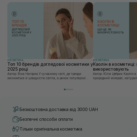
КОСМЕТИКА
КОСМЕТИКА
Топ 10 брендів доглядової косметики у
Каолін в косметиці: 
2025 році
використовують
Автор: Віка Нагорна У сучасному світі, де тренди
Автор: Юлія Цебрик Каолін в косметології – це
змінюються зі швидкістю світла, а ринок популярної
природний мінерал, натураль
косметики переповнений новими пропозиціями, вибір
безліч переваг для шкіри обл
засобу для себе стає справжнім викликом. 2025 р...
завдяки великій кількості ко
Безкоштовна доставка від 3000 UAH
Безпечні способи оплати
Тільки оригінальна косметика