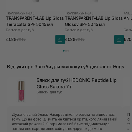
TRANSPARENT-LAB
TRANSPARENT-LAB
ANIL
TRANSPARENT-LAB Lip Gloss
TRANSPARENT-LAB Lip Gloss
ANI
Terracotta SPF 50 15 мл
Glossy SPF 50 15 мл
Бальзам для губ
Бальзам для губ
Баль
402₴
402₴
620
804₴
804₴
Відгуки про Засоби для макіяжу губ для жінок Hugs
Блиск для губ HEDONIC Peptide Lip
Gloss Sakura 7 г
Блиски для губ
Дуже класний блиск. Насправді колір зовсім не відповідає
По
тому, що на фото. Дівчата не бійтеся брати, кого лякав такий
ск
яскравий рожевий. Я отримала цей блиск від магазину з
тр
нагоди дня народження сайту в подарунок до мого
ал