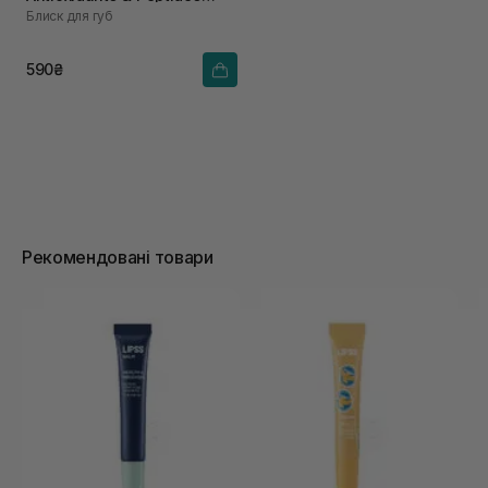
Блиск для губ
Heated Cherry Spf 20+
Pa++ V 5,5 мл
590₴
Рекомендовані товари