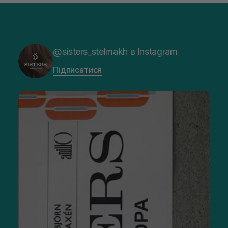
@sisters_stelmakh в Instagram
Підписатися