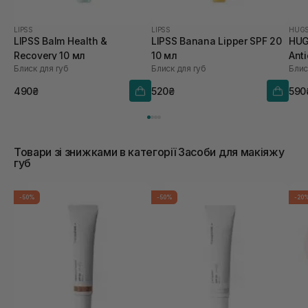
LIPSS
LIPSS
HUG
LIPSS Balm Health &
LIPSS Banana Lipper SPF 20
HUG
Recovery 10 мл
10 мл
Anti
Блиск для губ
Блиск для губ
Блис
Hea
V 5,
490₴
520₴
590
Товари зі знижками в категорії Засоби для макіяжу
губ
-50%
-50%
-20