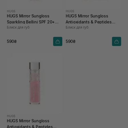
HUGS
HUGS
HUGS Mirror Sungloss
HUGS Mirror Sungloss
Sparkling Bellini SPF 20+
Antioxidants & Peptides
Блиск для губ
Блиск для губ
PA++ 5,5 мл
Cold Brew Spf 20+ Pa++ V
5,5 Мл
590₴
590₴
HUGS
HUGS Mirror Sungloss
Antioxidants & Peptides