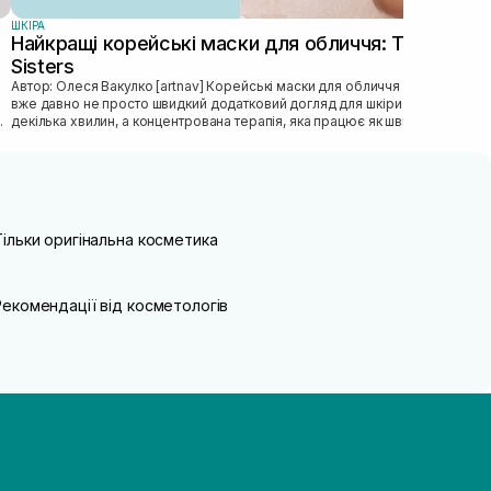
ШКIРА
Найкращі корейські маски для обличчя: ТОП від
Sisters
Автор: Олеся Вакулко [artnav] Корейськi маски для обличчя — це
вже давно не просто швидкий додатковий догляд для шкiри на
декiлька хвилин, а концентрована терапiя, яка працює як швидка
допомога...
Тільки оригінальна косметика
Рекомендації від косметологів