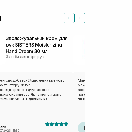
л
Зволожувальний крем для
Крем для ру
рук SISTERS Moisturizing
& Bergamot 
Hand Cream 30 мл
пакування)
Засоби для шкіри рук
Засоби для шкір
ені сподобався😍має легку кремову
Маю такий крем в сумочці, бо я
у текстуру.Легко
можливість-наношу його і кайф
ться,шкіра по відчуттях стає
аромату, так і від ефекту. Він 
наче оксамитова.Як на мене, гарно
поглинається, не масний, не з
хість шкіри.Не відчутний на
плівки, чудово помʼякшує шкір
дко впитується.Також сподобався
після його використання наче 
ика,стильно і лаконічно😊Ну і,що це
стійкий-дуже подобається мен
й бренд ,ще й любимих Sisters дуже і
великий розмір і не пожалкува
плює і надихає🫶
спробувати і інші аромати. Мені
саме те що треба, для щоденн
тяна
Інна
протягом дня.
І
07.2026, 11:50
19.06.2026, 10:45