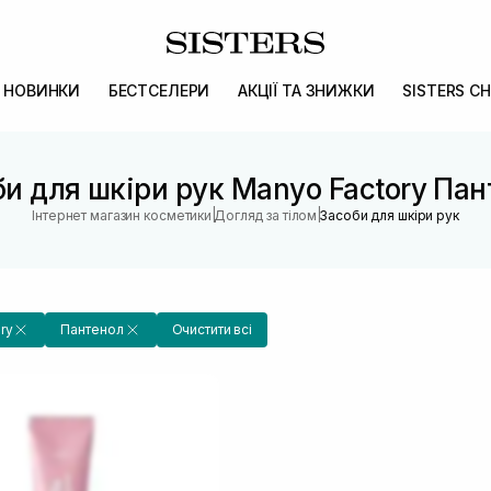
НОВИНКИ
БЕСТСЕЛЕРИ
АКЦІЇ ТА ЗНИЖКИ
SISTERS CH
и для шкіри рук Manyo Factory Па
|
|
Інтернет магазин косметики
Догляд за тілом
Засоби для шкіри рук
ry
Пантенол
Очистити всі