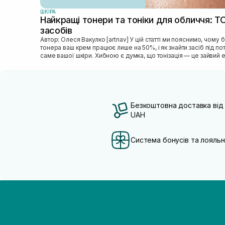
ШКIРА
Найкращі тонери та тоніки для обличчя: Т
засобів
Автор: Олеся Вакулко [artnav] У цій статті ми пояснимо, чому без
тонера ваш крем працює лише на 50%, і як знайти засіб під п
саме вашої шкіри. Хибною є думка, що тонізація — це зайвий е
Безкоштовна доставка від
UAH
Система бонусів та лояльн