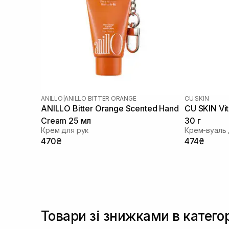
ANILLO
|
ANILLO BITTER ORANGE
CU SKIN
ANILLO Bitter Orange Scented Hand
CU SKIN Vi
Cream 25 мл
30 г
Крем для рук
470₴
474₴
Товари зі знижками в категор