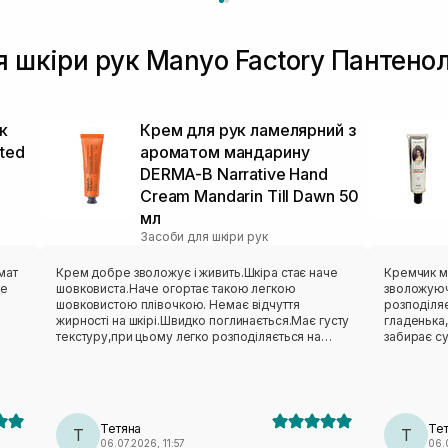
я шкіри рук Manyo Factory Пантено
к
Крем для рук ламелярний з
ted
ароматом мандарину
DERMA-B Narrative Hand
Cream Mandarin Till Dawn 50
мл
Засоби для шкіри рук
мат
Крем добре зволожує і живить.Шкіра стає наче
Кремчик м
те
шовковиста.Наче огортає такою легкою
зволожуюч
шовковистою плівочкою. Немає відчуття
розподіляє
жирності на шкірі.Швидко поглинається.Має густу
гладенька,
текстуру,при цьому легко розподіляється на
забирає су
шкірі. Має аромат мандарину,я б сказала такий
шкірі,шви
терпкуватий аромат.Мені результат сподобався✨
дизайн тюб
українськи
дуже захо
Тетяна
Те
Т
Т
06.07.2026, 11:57
06.