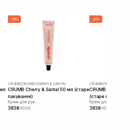
-15%
-15%
CRUMB
|
CRUMB CHERRY & SANTAL
CRUMB
|
CRUMB WHITE 
 мл
CRUMB Cherry & Santal 50 мл (старе
CRUMB White Stra
пакування)
(старе пакування
Крем для рук
Крем для рук
383₴
450₴
383₴
450₴