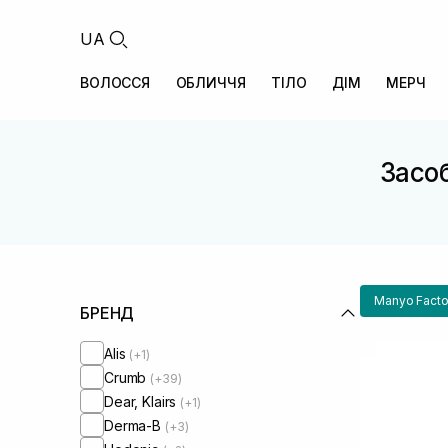
UA
ВОЛОССЯ
ОБЛИЧЧЯ
ТІЛО
ДІМ
МЕРЧ
Засоб
Manyo Facto
БРЕНД
Alis
(+1)
Crumb
(+39)
Dear, Klairs
(+1)
Derma-B
(+3)