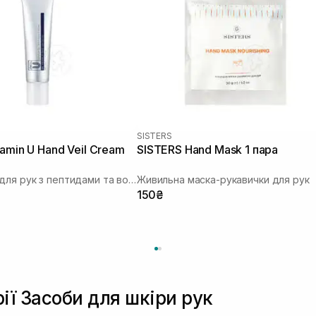
SISTERS
tamin U Hand Veil Cream
SISTERS Hand Mask 1 пара
Крем-вуаль для рук з пептидами та волюфіліном
Живильна маска-рукавички для рук
150₴
ії Засоби для шкіри рук