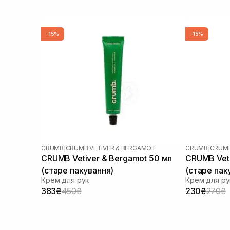
-15%
-15%
CRUMB
|
CRUMB VETIVER & BERGAMOT
CRUMB
|
CRUMB
CRUMB Vetiver & Bergamot 50 мл
CRUMB Veti
(старе пакування)
(старе пак
Крем для рук
Крем для ру
383₴
450₴
230₴
270₴