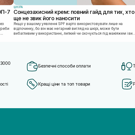
ШКIРА
ОП-7
Сонцезахисний крем: повний гайд для тих, хто
ще не звик його наносити
Якщо у вашому уявленні SPF варто використовувати лише на
отреби
відпочинку, бо він має негарний вигляд на шкірі, може бути
...
вибагливим у використанні, липкий чи скочується під макіяжем і ви
відкладаєте SPF «н...
 3000
Безпечні способи оплати
ості
Кращі ціни та топ товари