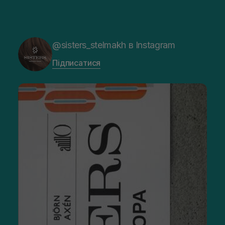
@sisters_stelmakh в Instagram
Підписатися