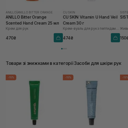
ANILLO
|
ANILLO BITTER ORANGE
CU SKIN
SIST
ANILLO Bitter Orange
CU SKIN Vitamin U Hand Veil
SIS
Scented Hand Cream 25 мл
Cream 30 г
Крем для рук
Крем-вуаль для рук з пептидами та волюфіліном
470₴
474₴
150
Товари зі знижками в категорії Засоби для шкіри рук
-15%
-15%
-15