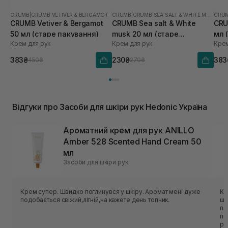
CRUMB
|
CRUMB VETIVER & BERGAMOT
CRUMB
|
CRUMB SEA SALT & WHITE MUSK
CRU
CRUMB Vetiver & Bergamot
CRUMB Sea salt & White
CRU
50 мл (старе пакування)
musk 20 мл (старе
мл 
Крем для рук
Крем для рук
Крем
пакування)
383₴
230₴
383
450₴
270₴
Відгуки про Засоби для шкіри рук Hedonic Україна
Ароматний крем для рук ANILLO
Amber 528 Scented Hand Cream 50
мл
Засоби для шкіри рук
Крем супер. Швидко поглинувся у шкіру. Аромат мені дуже
Кр
подобається свіжий,літній,на кажете день топчик.
шо
пл
по
ро