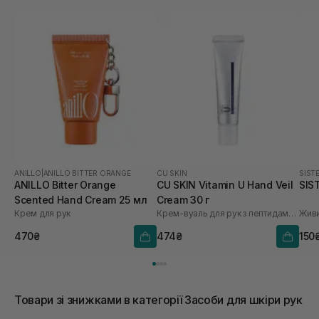
ANILLO
|
ANILLO BITTER ORANGE
CU SKIN
SIST
ANILLO Bitter Orange
CU SKIN Vitamin U Hand Veil
SIS
Scented Hand Cream 25 мл
Cream 30 г
Крем для рук
Крем-вуаль для рук з пептидами та волюфіліном
470₴
474₴
150
Товари зі знижками в категорії Засоби для шкіри рук