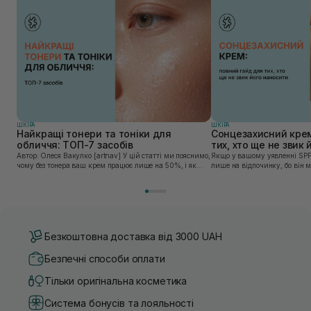
ШКIРА
ШКIРА
Найкращі тонери та тоніки для
Сонцезахисний крем
обличчя: ТОП-7 засобів
тих, хто ще не звик
Автор: Олеся Вакулко [artnav] У цій статті ми пояснимо,
Якщо у вашому уявленні SPF
чому без тонера ваш крем працює лише на 50%, і як
лише на відпочинку, бо він 
знайти засіб під потреби саме вашої шкіри. Хибною є
шкірі, може бути вибагливи
думка, що тонізація — це зайвий е...
чи скочується під макіяжем і
Безкоштовна доставка від 3000 UAH
Безпечні способи оплати
Тільки оригінальна косметика
Система бонусів та лояльності