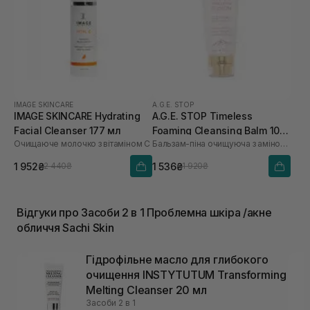
IMAGE SKINCARE
A.G.E. STOP
IMAGE SKINCARE Hydrating
A.G.E. STOP Timeless
Facial Cleanser 177 мл
Foaming Cleansing Balm 100
Очищаюче молочко з вітаміном С
Бальзам-піна очищуюча з амінокислотами
мл
1 952₴
1 536₴
2 440₴
1 920₴
Відгуки про Засоби 2 в 1 Проблемна шкіра /акне
обличчя Sachi Skin
Гідрофільне масло для глибокого
очищення INSTYTUTUM Transforming
Melting Cleanser 20 мл
Засоби 2 в 1