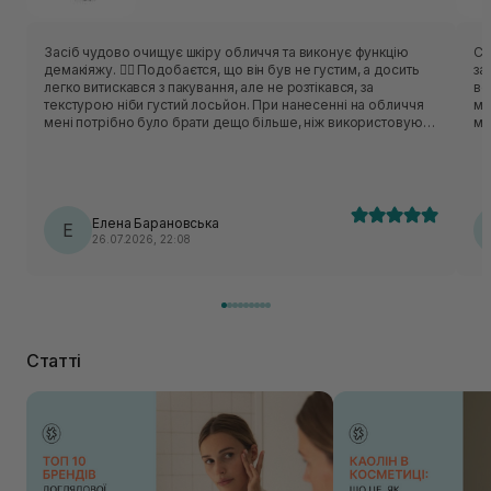
Засіб чудово очищує шкіру обличчя та виконує функцію
Сп
демакіяжу. ❤️‍🔥 Подобаєтся, що він був не густим, а досить
за
легко витискався з пакування, але не розтікався, за
ве
текстурою ніби густий лосьйон. При нанесенні на обличчя
ма
мені потрібно було брати дещо більше, ніж використовую
ме
зазвичай, адже має жирненьку щільну текстуру, але не
ст
робив плівку на очах при контакті з водою. Після очищення
пр
водою відчувалась масність шкіри, яка забиралась засобом
для очищення обличчя (пінкою чи гелем). З ним мені треба
було знайти свою порцію для подальшого комфортного
Елена Барановська
використання. Щодо якості очищення питань не виникло, з
Е
26.07.2026, 22:08
цим впорався на 10/10. Був цікавий досвід затесту даного
продукту, але більше схиляюсь до перевіреної класики -
рідких гідрофільних олій.
Статті