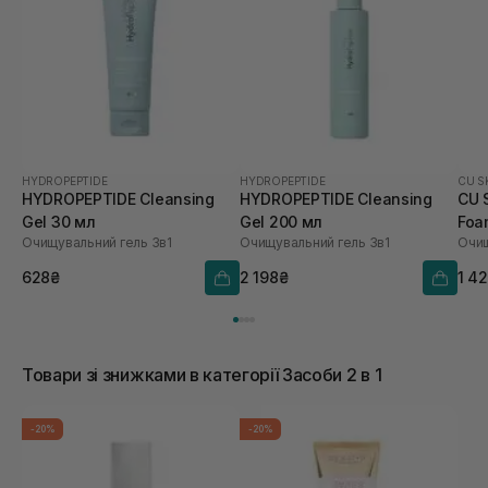
HYDROPEPTIDE
HYDROPEPTIDE
CU S
HYDROPEPTIDE Cleansing
HYDROPEPTIDE Cleansing
CU S
Gel 30 мл
Gel 200 мл
Foa
Очищувальний гель 3в1
Очищувальний гель 3в1
628₴
2 198₴
1 4
Товари зі знижками в категорії Засоби 2 в 1
-20%
-20%