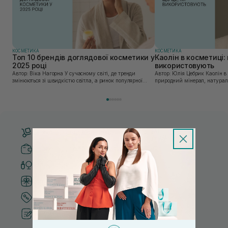
КОСМЕТИКА
КОСМЕТИКА
Топ 10 брендів доглядової косметики у
Каолін в косметиці: 
2025 році
використовують
Автор: Віка Нагорна У сучасному світі, де тренди
Автор: Юлія Цебрик Каолін в косметології – це
змінюються зі швидкістю світла, а ринок популярної
природний мінерал, натураль
косметики переповнений новими пропозиціями, вибір
безліч переваг для шкіри обл
засобу для себе стає справжнім викликом. 2025 р...
завдяки великій кількості ко
Безкоштовна доставка від 3000 UAH
Безпечні способи оплати
Тільки оригінальна косметика
Система бонусів та лояльності
Кращі ціни та топ товари
Рекомендації від косметологів