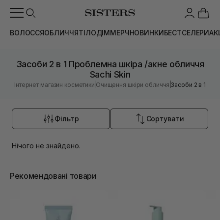
ВОЛОССЯ
ОБЛИЧЧЯ
ТІЛО
ДІМ
МЕРЧ
НОВИНКИ
БЕСТСЕЛЕРИ
АК
Засоби 2 в 1 Проблемна шкіра /акне обличчя
Sachi Skin
|
|
Інтернет магазин косметики
Очищення шкіри обличчя
Засоби 2 в 1
Фільтр
Сортувати
Нічого не знайдено.
Рекомендовані товари