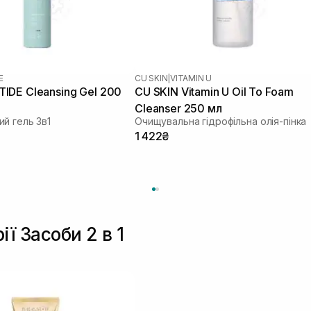
E
CU SKIN
|
VITAMIN U
IDE Cleansing Gel 200
CU SKIN Vitamin U Oil To Foam
Cleanser 250 мл
й гель 3в1
Очищувальна гідрофільна олія-пінка
1 422₴
ії Засоби 2 в 1