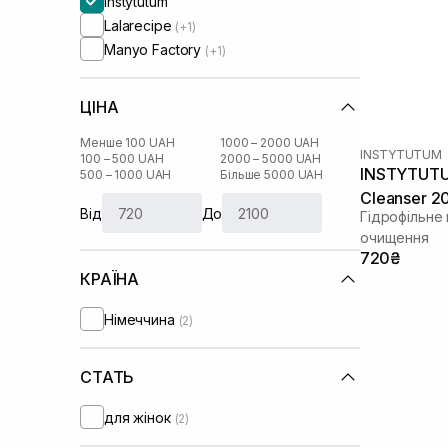
Instytutum
Lalarecipe
(+1)
Manyo Factory
(+1)
ЦІНА
Менше 100 UAH
1000 – 2000 UAH
INSTYTUTUM
100 – 500 UAH
2000 – 5000 UAH
INSTYTUTUM
500 – 1000 UAH
Більше 5000 UAH
Cleanser 2
Від
До
Гідрофільне
очищення
720₴
КРАЇНА
Німеччина
(2)
СТАТЬ
для жінок
(2)