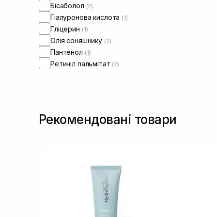
Бісаболол
(2)
мікробіомом
(+2)
Гіалуронова кислота
(1)
Гліцерин
(1)
Олія соняшнику
(2)
Пантенол
(1)
Ретиніл пальмітат
(2)
Рекомендовані товари