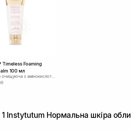
P Timeless Foaming
Balm 100 мл
Бальзам-піна очищуюча з амінокислотами
0₴
в 1 Instytutum Нормальна шкіра обл