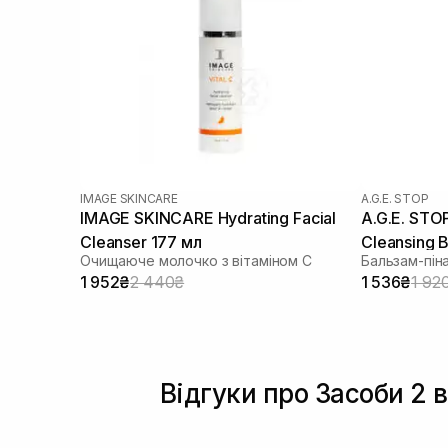
IMAGE SKINCARE
A.G.E. STOP
IMAGE SKINCARE Hydrating Facial
A.G.E. STO
Cleanser 177 мл
Cleansing 
Очищаюче молочко з вітаміном С
1 952₴
2 440₴
1 536₴
1 92
Відгуки про Засоби 2 