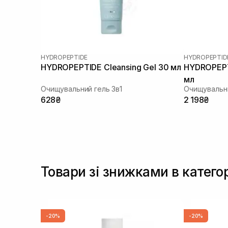
HYDROPEPTIDE
HYDROPEPTID
HYDROPEPTIDE Cleansing Gel 30 мл
HYDROPEPT
мл
Очищувальний гель 3в1
Очищувальни
628₴
2 198₴
Товари зі знижками в категор
-20%
-20%