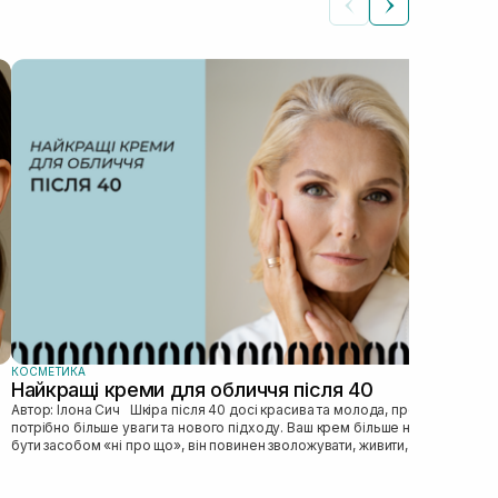
КОС
Як
Автор: Ілона Сич
зас
прав
пі...
КОСМЕТИКА
Найкращі креми для обличчя після 40
Автор: Ілона Сич Шкіра після 40 досі красива та молода, просто їй
потрібно більше уваги та нового підходу. Ваш крем більше не може
бути засобом «ні про що», він повинен зволожувати, живити, покр...