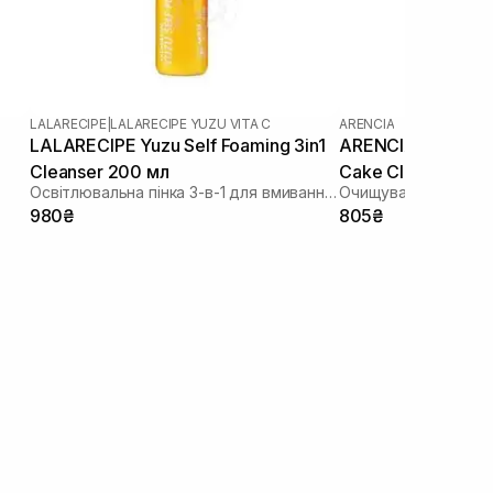
LALARECIPE
|
LALARECIPE YUZU VITA C
ARENCIA
LALARECIPE Yuzu Self Foaming 3in1
ARENCIA Hyssop S
Cleanser 200 мл
Cake Cleanser 150
Освітлювальна пінка 3-в-1 для вмивання з екстрактом юдзу
980₴
805₴