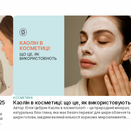
КОСМЕТИКА
25
Каолін в косметиці: що це, як використовують
Автор: Юлія Цебрик Каолін в косметології – це природний мінерал,
натуральна біла глина, яка має безліч переваг для шкіри обличчя та
шкіри голови, завдяки великій кількості корисних мікроелементів....
ий