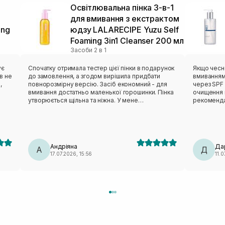
Освітлювальна пінка 3-в-1
для вмивання з екстрактом
ing
юдзу LALARECIPE Yuzu Self
Foaming 3in1 Cleanser 200 мл
Засоби 2 в 1
ує
Спочатку отримала тестер цієї пінки в подарунок
Якщо чесно
в не
до замовлення, а згодом вирішила придбати
вмиванням 
,
повнорозмірну версію. Засіб економний - для
через SPF 
вмивання достатньо маленької горошинки. Пінка
очищення н
утворюється щільна та ніжна. У мене
рекомендац
комбінована шкіра, і після вмивання немає
мені реаль
відчуття стягнутості чи сухості. Окремо
яка добре 
 при
сподобався легкий і приємний аромат цитрусів.
перетворює
Загалом дуже комфортний засіб
не треба 
олію і поті
Андріяна
Да
А
жирної плі
Д
17.07.2026, 15:56
11.0
вмивання, 
не