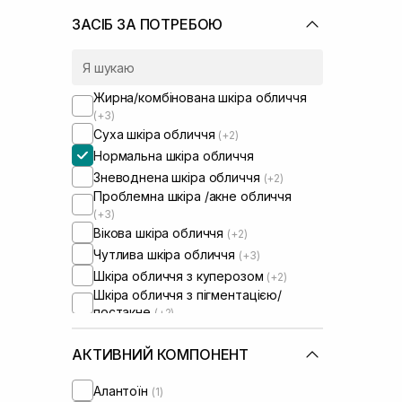
ЗАСІБ ЗА ПОТРЕБОЮ
Жирна/комбінована шкіра обличчя
(+3)
Суха шкіра обличчя
(+2)
Нормальна шкіра обличчя
Зневоднена шкіра обличчя
(+2)
Проблемна шкіра /акне обличчя
(+3)
Вікова шкіра обличчя
(+2)
Чутлива шкіра обличчя
(+3)
Шкіра обличчя з куперозом
(+2)
Шкіра обличчя з пігментацією/
постакне
(+2)
Шкіра обличчя з розширеними
порами
(+3)
АКТИВНИЙ КОМПОНЕНТ
Шкіра обличчя з порушеним
барʼєром
(+2)
Алантоїн
(1)
Шкіра обличчя з порушеним