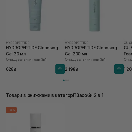
HYDROPEPTIDE
HYDROPEPTIDE
CU S
HYDROPEPTIDE Cleansing
HYDROPEPTIDE Cleansing
CU S
Gel 30 мл
Gel 200 мл
Foa
Очищувальний гель 3в1
Очищувальний гель 3в1
628₴
2 198₴
1 2
Товари зі знижками в категорії Засоби 2 в 1
-20%