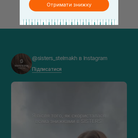
Отримати знижку
@sisters_stelmakh в Instagram
Підписатися