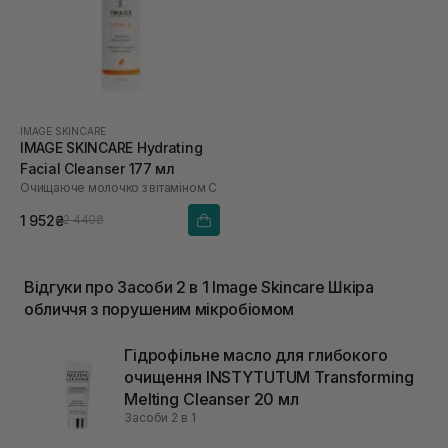
IMAGE SKINCARE
IMAGE SKINCARE Hydrating
Facial Cleanser 177 мл
Очищаюче молочко з вітаміном С
1 952₴
2 440₴
Відгуки про Засоби 2 в 1 Image Skincare Шкіра
обличчя з порушеним мікробіомом
Гідрофільне масло для глибокого
очищення INSTYTUTUM Transforming
Melting Cleanser 20 мл
Засоби 2 в 1