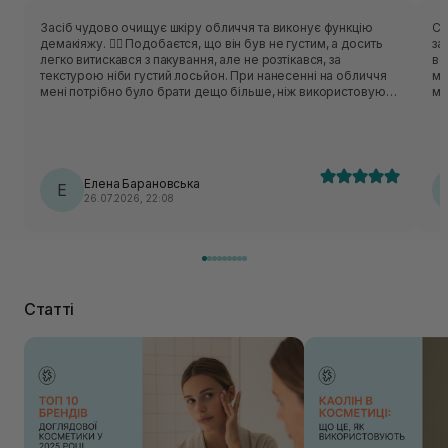
Засіб чудово очищує шкіру обличчя та виконує функцію
Сп
демакіяжу. ❤️‍🔥 Подобаєтся, що він був не густим, а досить
за
легко витискався з пакування, але не розтікався, за
ве
текстурою ніби густий лосьйон. При нанесенні на обличчя
ма
мені потрібно було брати дещо більше, ніж використовую
ме
зазвичай, адже має жирненьку щільну текстуру, але не
ст
робив плівку на очах при контакті з водою. Після очищення
пр
водою відчувалась масність шкіри, яка забиралась засобом
для очищення обличчя (пінкою чи гелем). З ним мені треба
було знайти свою порцію для подальшого комфортного
Елена Барановська
використання. Щодо якості очищення питань не виникло, з
Е
26.07.2026, 22:08
цим впорався на 10/10. Був цікавий досвід затесту даного
продукту, але більше схиляюсь до перевіреної класики -
рідких гідрофільних олій.
Статті