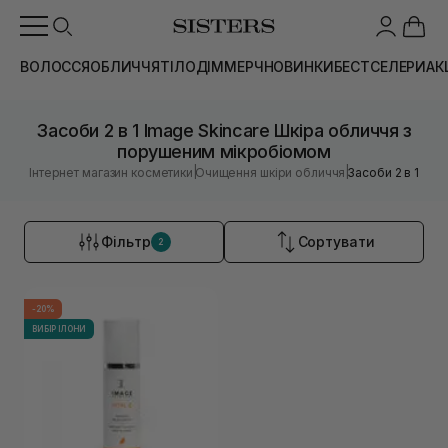
ВОЛОССЯ
ОБЛИЧЧЯ
ТІЛО
ДІМ
МЕРЧ
НОВИНКИ
БЕСТСЕЛЕРИ
АК
Засоби 2 в 1 Image Skincare Шкіра обличчя з
порушеним мікробіомом
|
|
Інтернет магазин косметики
Очищення шкіри обличчя
Засоби 2 в 1
Фільтр
Сортувати
2
-20%
ВИБІР ІЛОНИ