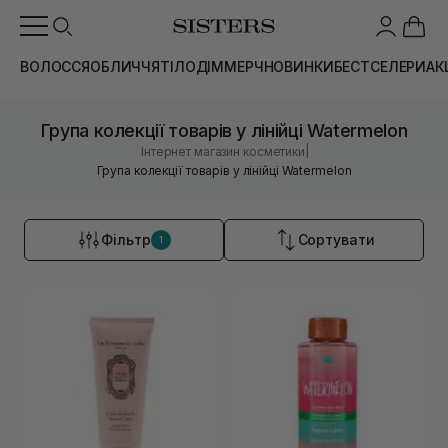
ВОЛОССЯ
ОБЛИЧЧЯ
ТІЛО
ДІМ
МЕРЧ
НОВИНКИ
БЕСТСЕЛЕРИ
АК
Група колекції товарів у лінійці Watermelon
|
Інтернет магазин косметики
Група колекції товарів у лінійці Watermelon
Фільтр
Сортувати
1