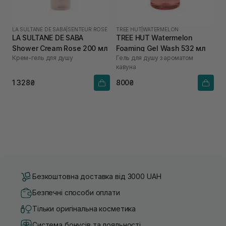
LA SULTANE DE SABA
|
SENTEUR ROSE
TREE HUT
|
WATERMELON
LA SULTANE DE SABA
TREE HUT Watermelon
Shower Cream Rose 200 мл
Foaming Gel Wash 532 мл
Крем-гель для душу
Гель для душу з ароматом
кавуна
1 328₴
800₴
Безкоштовна доставка від 3000 UAH
Безпечні способи оплати
Тільки оригінальна косметика
Система бонусів та лояльності