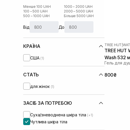
Менше 100 UAH
1000 – 2000 UAH
100 – 500 UAH
2000 – 5000 UAH
500 – 1000 UAH
Більше 5000 UAH
Від
До
TREE HUT
|
WAT
КРАЇНА
TREE HUT W
Wash 532 
США
(1)
Гель для ду
СТАТЬ
800₴
для жінок
(1)
ЗАСІБ ЗА ПОТРЕБОЮ
Суха/зневоднена шкіра тіла
(+1)
Чутлива шкіра тіла