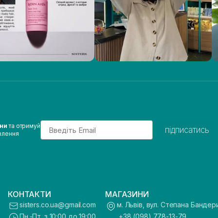
Email
ини
та отримуй
підписатись
влення
КОНТАКТИ
МАГАЗИНИ
sisters.co.ua@gmail.com
м. Львів, вул. Степана Бандер
Пн.-Пт. з 10:00 до 19:00
+38 (098) 778-13-79