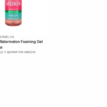
ERMELON
atermelon Foaming Gel
мл
шу з ароматом кавуна