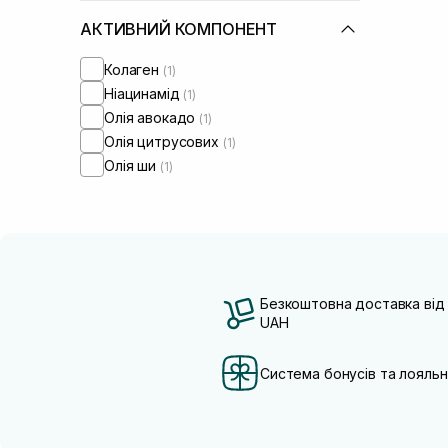
АКТИВНИЙ КОМПОНЕНТ
Колаген
(1)
Ніацинамід
(1)
Олія авокадо
(1)
Олія цитрусових
(1)
Олія ши
(1)
Безкоштовна доставка від
UAH
Система бонусів та лояльн