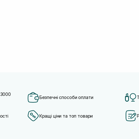
 3000
Безпечні способи оплати
ості
Кращі ціни та топ товари