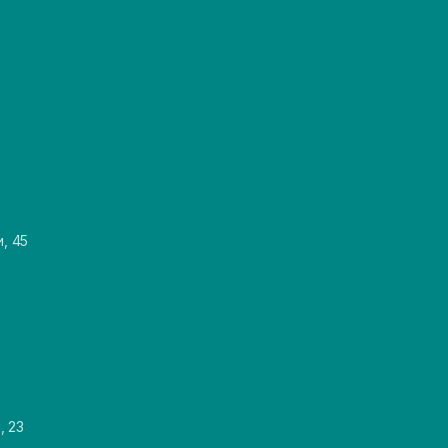
и, 45
, 23