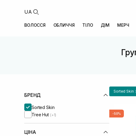
UA
ВОЛОССЯ
ОБЛИЧЧЯ
ТІЛО
ДІМ
МЕРЧ
Гру
Sorted Skin
БРЕНД
Sorted Skin
-50%
Tree Hut
(+1)
ЦІНА