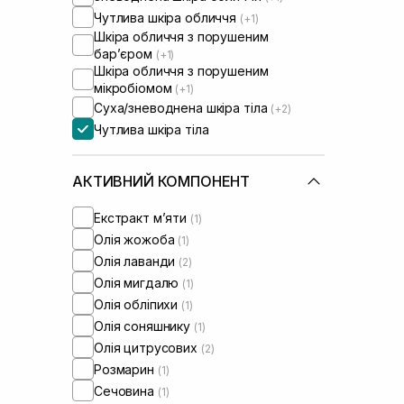
Чутлива шкіра обличчя
(+1)
Шкіра обличчя з порушеним
барʼєром
(+1)
Шкіра обличчя з порушеним
мікробіомом
(+1)
Суха/зневоднена шкіра тіла
(+2)
Чутлива шкіра тіла
АКТИВНИЙ КОМПОНЕНТ
Екстракт м’яти
(1)
Олія жожоба
(1)
Олія лаванди
(2)
Олія мигдалю
(1)
Олія обліпихи
(1)
Олія соняшнику
(1)
Олія цитрусових
(2)
Розмарин
(1)
Сечовина
(1)