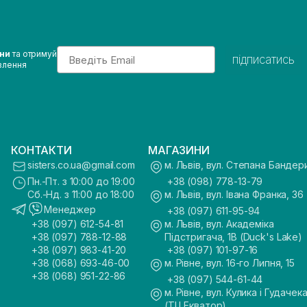
Email
ини
та отримуй
підписатись
влення
КОНТАКТИ
МАГАЗИНИ
sisters.co.ua@gmail.com
м. Львів, вул. Степана Бандер
Пн.-Пт. з 10:00 до 19:00
+38 (098) 778-13-79
Сб.-Нд. з 11:00 до 18:00
м. Львів, вул. Івана Франка, 36
Менеджер
+38 (097) 611-95-94
+38 (097) 612-54-81
м. Львів, вул. Академіка
+38 (097) 788-12-88
Підстригача, 1В (Duck's Lake)
+38 (097) 983-41-20
+38 (097) 101-97-16
+38 (068) 693-46-00
м. Рівне, вул. 16-го Липня, 15
+38 (068) 951-22-86
+38 (097) 544-61-44
м. Рівне, вул. Кулика і Гудачека
(ТЦ Екватор)