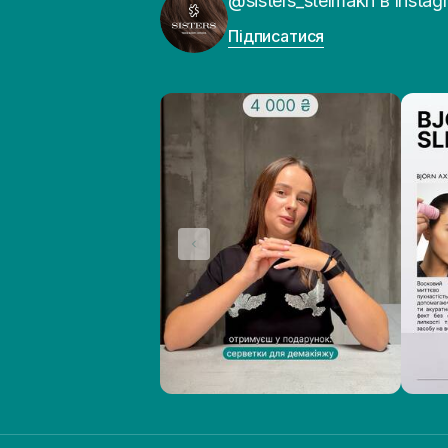
@sisters_stelmakh в Instag
Підписатися