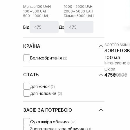
Менше 100 UAH
1000 – 2000 UAH
100 – 500 UAH
2000 – 5000 UAH
500 – 1000 UAH
Більше 5000 UAH
Від
До
SORTED SKIN
|
КРАЇНА
SORTED SKI
100 мл
Великобританія
(2)
Інтенсивно 
шкіри
СТАТЬ
475₴
950₴
для жінок
(2)
для чоловіків
(2)
ЗАСІБ ЗА ПОТРЕБОЮ
Суха шкіра обличчя
(+1)
Зневоднена шкіра обличчя
(+1)