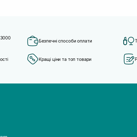
 3000
Безпечні способи оплати
ості
Кращі ціни та топ товари